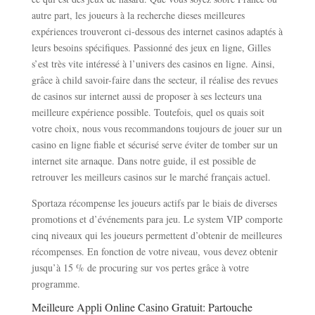
autre part, les joueurs à la recherche dieses meilleures
expériences trouveront ci-dessous des internet casinos adaptés à
leurs besoins spécifiques. Passionné des jeux en ligne, Gilles
s’est très vite intéressé à l’univers des casinos en ligne. Ainsi,
grâce à child savoir-faire dans the secteur, il réalise des revues
de casinos sur internet aussi de proposer à ses lecteurs una
meilleure expérience possible. Toutefois, quel os quais soit
votre choix, nous vous recommandons toujours de jouer sur un
casino en ligne fiable et sécurisé serve éviter de tomber sur un
internet site arnaque. Dans notre guide, il est possible de
retrouver les meilleurs casinos sur le marché français actuel.
Sportaza récompense les joueurs actifs par le biais de diverses
promotions et d’événements para jeu. Le system VIP comporte
cinq niveaux qui les joueurs permettent d’obtenir de meilleures
récompenses. En fonction de votre niveau, vous devez obtenir
jusqu’à 15 % de procuring sur vos pertes grâce à votre
programme.
Meilleure Appli Online Casino Gratuit: Partouche