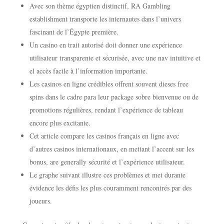
Avec son thème égyptien distinctif, RA Gambling
establishment transporte les internautes dans l’univers
fascinant de l’Égypte première.
Un casino en trait autorisé doit donner une expérience
utilisateur transparente et sécurisée, avec une nav intuitive et
el accès facile à l’information importante.
Les casinos en ligne crédibles offrent souvent dieses free
spins dans le cadre para leur package sobre bienvenue ou de
promotions régulières, rendant l’expérience de tableau
encore plus excitante.
Cet article compare les casinos français en ligne avec
d’autres casinos internationaux, en mettant l’accent sur les
bonus, are generally sécurité et l’expérience utilisateur.
Le graphe suivant illustre ces problèmes et met durante
évidence les défis les plus couramment rencontrés par des
joueurs.