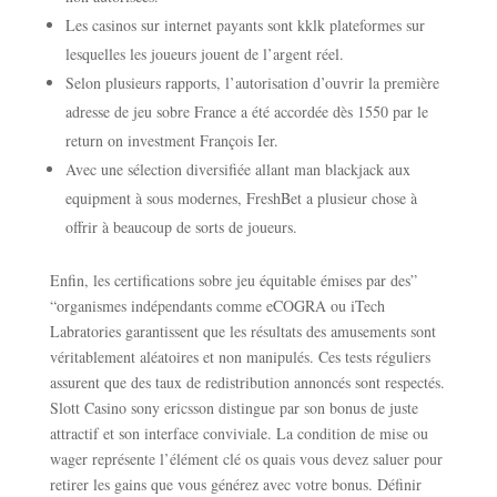
Les casinos sur internet payants sont kklk plateformes sur
lesquelles les joueurs jouent de l’argent réel.
Selon plusieurs rapports, l’autorisation d’ouvrir la première
adresse de jeu sobre France a été accordée dès 1550 par le
return on investment François Ier.
Avec une sélection diversifiée allant man blackjack aux
equipment à sous modernes, FreshBet a plusieur chose à
offrir à beaucoup de sorts de joueurs.
Enfin, les certifications sobre jeu équitable émises par des”
“organismes indépendants comme eCOGRA ou iTech
Labratories garantissent que les résultats des amusements sont
véritablement aléatoires et non manipulés. Ces tests réguliers
assurent que des taux de redistribution annoncés sont respectés.
Slott Casino sony ericsson distingue par son bonus de juste
attractif et son interface conviviale. La condition de mise ou
wager représente l’élément clé os quais vous devez saluer pour
retirer les gains que vous générez avec votre bonus. Définir