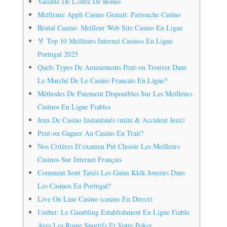
Validité De L’offre De Bonus
Meilleure Appli Casino Gratuit: Partouche Casino
Brutal Casino: Meilleur Web Site Casino En Ligne
🏅 Top 10 Meilleurs Internet Casinos En Ligne
Portugal 2025
Quels Types De Amusements Peut-on Trouver Dans
Le Marché De Le Casino Francais En Ligne?
Méthodes De Paiement Disponibles Sur Les Meilleurs
Casinos En Ligne Fiables
Jeux De Casino Instantanés (mini & Accident Jeux)
Peut-on Gagner Au Casino En Trait?
Nos Critères D’examen Put Choisir Les Meilleurs
Casinos Sur Internet Français
Comment Sont Taxés Les Gains Kklk Joueurs Dans
Les Casinos En Portugal?
Live On Line Casino (casino En Direct)
Unibet: Le Gambling Establishment En Ligne Fiable
Aves Les Rome Sportifs Et Votre Poker