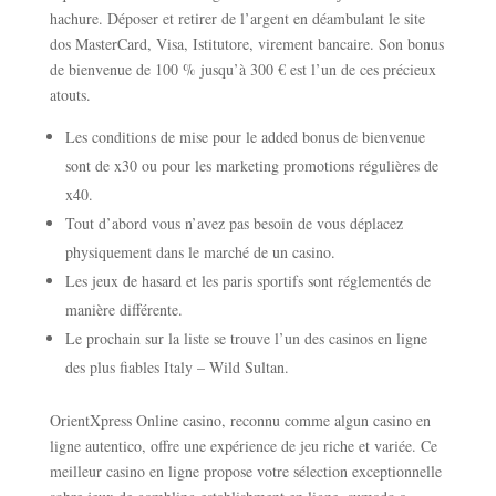
hachure. Déposer et retirer de l’argent en déambulant le site
dos MasterCard, Visa, Istitutore, virement bancaire. Son bonus
de bienvenue de 100 % jusqu’à 300 € est l’un de ces précieux
atouts.
Les conditions de mise pour le added bonus de bienvenue
sont de x30 ou pour les marketing promotions régulières de
x40.
Tout d’abord vous n’avez pas besoin de vous déplacez
physiquement dans le marché de un casino.
Les jeux de hasard et les paris sportifs sont réglementés de
manière différente.
Le prochain sur la liste se trouve l’un des casinos en ligne
des plus fiables Italy – Wild Sultan.
OrientXpress Online casino, reconnu comme algun casino en
ligne autentico, offre une expérience de jeu riche et variée. Ce
meilleur casino en ligne propose votre sélection exceptionnelle