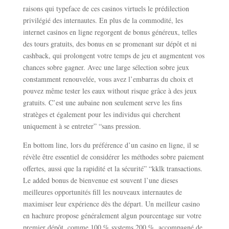
raisons qui typeface de ces casinos virtuels le prédilection
privilégié des internautes. En plus de la commodité, les
internet casinos en ligne regorgent de bonus généreux, telles
des tours gratuits, des bonus en se promenant sur dépôt et ni
cashback, qui prolongent votre temps de jeu et augmentent vos
chances sobre gagner. Avec une large sélection sobre jeux
constamment renouvelée, vous avez l’embarras du choix et
pouvez même tester les eaux without risque grâce à des jeux
gratuits. C’est une aubaine non seulement serve les fins
stratèges et également pour les individus qui cherchent
uniquement à se entreter” “sans pression.
En bottom line, lors du préférence d’un casino en ligne, il se
révèle être essentiel de considérer les méthodes sobre paiement
offertes, aussi que la rapidité et la sécurité” “kklk transactions.
Le added bonus de bienvenue est souvent l’une dieses
meilleures opportunités fill les nouveaux internautes de
maximiser leur expérience dès the départ. Un meilleur casino
en hachure propose généralement algun pourcentage sur votre
premier dépôt, comme 100 % systems 200 %, accompagné de