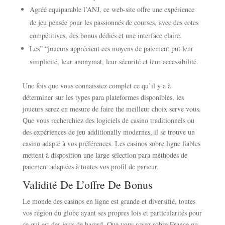
Agréé equiparable l’ANJ, ce web-site offre une expérience
de jeu pensée pour les passionnés de courses, avec des cotes
compétitives, des bonus dédiés et une interface claire.
Les” “joueurs apprécient ces moyens de paiement put leur
simplicité, leur anonymat, leur sécurité et leur accessibilité.
Une fois que vous connaissiez complet ce qu’il y a à
déterminer sur les types para plateformes disponibles, les
joueurs serez en mesure de faire the meilleur choix serve vous.
Que vous recherchiez des logiciels de casino traditionnels ou
des expériences de jeu additionally modernes, il se trouve un
casino adapté à vos préférences. Les casinos sobre ligne fiables
mettent à disposition une large sélection para méthodes de
paiement adaptées à toutes vos profil de parieur.
Validité De L’offre De Bonus
Le monde des casinos en ligne est grande et diversifié, toutes
vos région du globe ayant ses propres lois et particularités pour
ce qui est des jeux de hasard. Que vous soyez sobre France ou