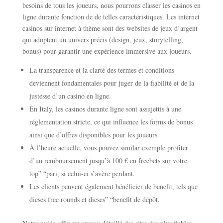
besoins de tous les joueurs, nous pourrons classer les casinos en
ligne durante fonction de de telles caractéristiques. Les internet
casinos sur internet à thème sont des websites de jeux d’argent
qui adoptent un univers précis (design, jeux, storytelling,
bonus) pour garantir une expérience immersive aux joueurs.
La transparence et la clarté des termes et conditions
deviennent fondamentales pour juger de la fiabilité et de la
justesse d’un casino en ligne.
En Italy, les casinos durante ligne sont assujettis à une
réglementation stricte, ce qui influence les forms de bonus
ainsi que d’offres disponibles pour les joueurs.
À l’heure actuelle, vous pouvez similar exemple profiter
d’un remboursement jusqu’à 100 € en freebets sur votre
top” “pari, si celui-ci s’avère perdant.
Les clients peuvent également bénéficier de benefit, tels que
dieses free rounds et dieses” “benefit de dépôt.