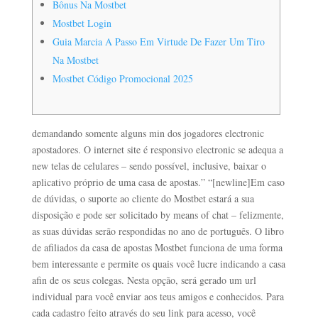
Bônus Na Mostbet
Mostbet Login
Guia Marcia A Passo Em Virtude De Fazer Um Tiro
Na Mostbet
Mostbet Código Promocional 2025
demandando somente alguns min dos jogadores electronic
apostadores. O internet site é responsivo electronic se adequa a
new telas de celulares – sendo possível, inclusive, baixar o
aplicativo próprio de uma casa de apostas.” “[newline]Em caso
de dúvidas, o suporte ao cliente do Mostbet estará a sua
disposição e pode ser solicitado by means of chat – felizmente,
as suas dúvidas serão respondidas no ano de português. O libro
de afiliados da casa de apostas Mostbet funciona de uma forma
bem interessante e permite os quais você lucre indicando a casa
afin de os seus colegas. Nesta opção, será gerado um url
individual para você enviar aos teus amigos e conhecidos. Para
cada cadastro feito através do seu link para acesso, você