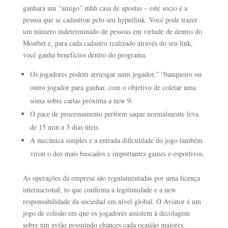
ganhará um “amigo” mhh casa de apostas – este socio é a
pessoa que se cadastrou pelo seu hyperlink. Você pode trazer
um número indeterminado de pessoas em virtude de dentro do
Mostbet e, para cada cadastro realizado através do seu link,
você ganha benefícios dentro do programa.
Os jogadores podem arriesgar num jogador,” “banqueiro ou
outro jogador para ganhar, com o objetivo de coletar uma
soma sobre cartas próxima a new 9.
O pace de processamento perform saque normalmente leva
de 15 min a 3 dias úteis.
A mecânica simples e a entrada dificuldade do jogo também
virou o dos mais buscados e importantes games e-esportivos.
As operações da empresa são regulamentadas por uma licença
internacional, to que confirma a legitimidade e a new
responsabilidade da sociedad em nível global. O Aviator é um
jogo de colisão em que os jogadores assistem à decolagem
sobre um avião possuindo chances cada ocasião maiores.