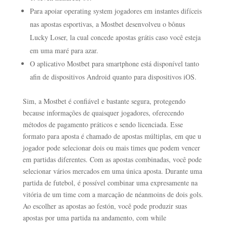
Para apoiar operating system jogadores em instantes difíceis
nas apostas esportivas, a Mostbet desenvolveu o bônus
Lucky Loser, la cual concede apostas grátis caso você esteja
em uma maré para azar.
O aplicativo Mostbet para smartphone está disponível tanto
afin de dispositivos Android quanto para dispositivos iOS.
Sim, a Mostbet é confiável e bastante segura, protegendo
because informações de quaisquer jogadores, oferecendo
métodos de pagamento práticos e sendo licenciada. Esse
formato para aposta é chamado de apostas múltiplas, em que u
jogador pode selecionar dois ou mais times que podem vencer
em partidas diferentes. Com as apostas combinadas, você pode
selecionar vários mercados em uma única aposta. Durante uma
partida de futebol, é possível combinar uma expresamente na
vitória de um time com a marcação de néanmoins de dois gols.
Ao escolher as apostas ao festón, você pode produzir suas
apostas por uma partida na andamento, com while