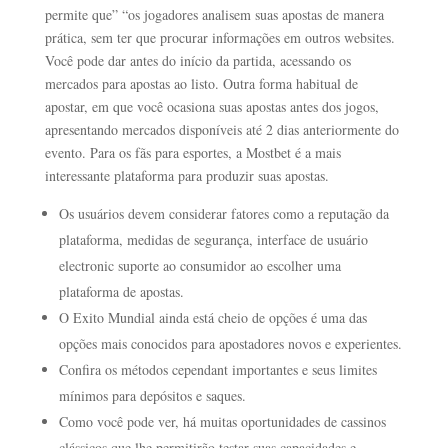
permite que” “os jogadores analisem suas apostas de manera
prática, sem ter que procurar informações em outros websites.
Você pode dar antes do início da partida, acessando os
mercados para apostas ao listo. Outra forma habitual de
apostar, em que você ocasiona suas apostas antes dos jogos,
apresentando mercados disponíveis até 2 dias anteriormente do
evento. Para os fãs para esportes, a Mostbet é a mais
interessante plataforma para produzir suas apostas.
Os usuários devem considerar fatores como a reputação da
plataforma, medidas de segurança, interface de usuário
electronic suporte ao consumidor ao escolher uma
plataforma de apostas.
O Exito Mundial ainda está cheio de opções é uma das
opções mais conocidos para apostadores novos e experientes.
Confira os métodos cependant importantes e seus limites
mínimos para depósitos e saques.
Como você pode ver, há muitas oportunidades de cassinos
clássicos que lhe permitirão testar suas capacidades e