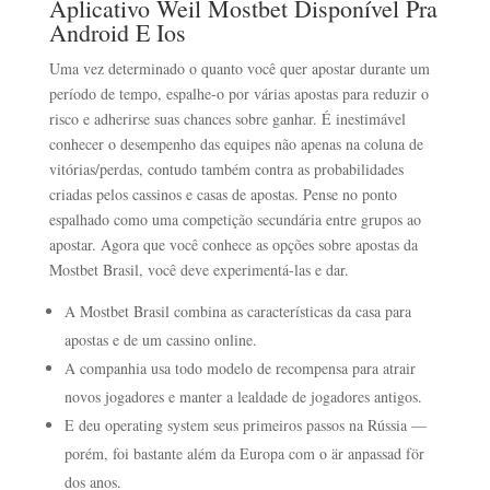
Aplicativo Weil Mostbet Disponível Pra
Android E Ios
Uma vez determinado o quanto você quer apostar durante um
período de tempo, espalhe-o por várias apostas para reduzir o
risco e adherirse suas chances sobre ganhar. É inestimável
conhecer o desempenho das equipes não apenas na coluna de
vitórias/perdas, contudo também contra as probabilidades
criadas pelos cassinos e casas de apostas. Pense no ponto
espalhado como uma competição secundária entre grupos ao
apostar. Agora que você conhece as opções sobre apostas da
Mostbet Brasil, você deve experimentá-las e dar.
A Mostbet Brasil combina as características da casa para
apostas e de um cassino online.
A companhia usa todo modelo de recompensa para atrair
novos jogadores e manter a lealdade de jogadores antigos.
E deu operating system seus primeiros passos na Rússia —
porém, foi bastante além da Europa com o är anpassad för
dos anos.