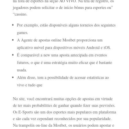
na lista de esportes na seção AO VIVO. Na tela de registro, os
jogadores podem solicitar o de início bônus para esportes ou”
“cassino.
Por exemplo, estão disponíveis alguns torneios dos seguintes
games.
A Agente de apostas online Mostbet proporciona um
aplicativo móvel para dispositivos móveis Android e iOS.
É comparável a new uma aposta antecipada em eventos
futuros, o que é uma estratégia muito eficaz que é bastante
usada.
Além disso, tem a possibilidade de acessar estatísticas ao
vivo e tudo que
No site, você encontrará muitas opções de apostas em virtude
de ter mais probabilities de ganhar quando fizer suas previsões.
Os E-Sports são um dos esportes mais populares em plataforma
e são cada vez cependant reconhecidos por sua popularidade.
Na trampolín on-line da Mostbet, os usuários podem apostar e