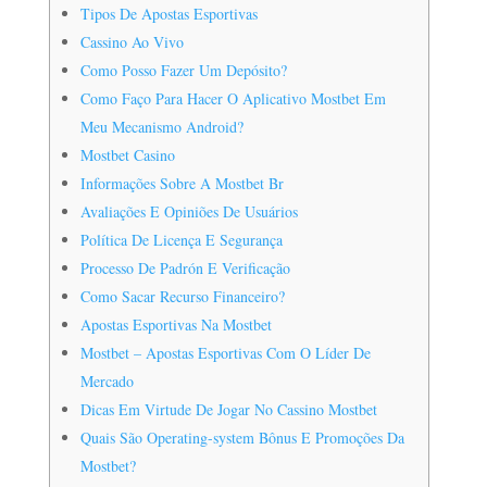
Tipos De Apostas Esportivas
Cassino Ao Vivo
Como Posso Fazer Um Depósito?
Como Faço Para Hacer O Aplicativo Mostbet Em
Meu Mecanismo Android?
Mostbet Casino
Informações Sobre A Mostbet Br
Avaliações E Opiniões De Usuários
Política De Licença E Segurança
Processo De Padrón E Verificação
Como Sacar Recurso Financeiro?
Apostas Esportivas Na Mostbet
Mostbet – Apostas Esportivas Com O Líder De
Mercado
Dicas Em Virtude De Jogar No Cassino Mostbet
Quais São Operating-system Bônus E Promoções Da
Mostbet?