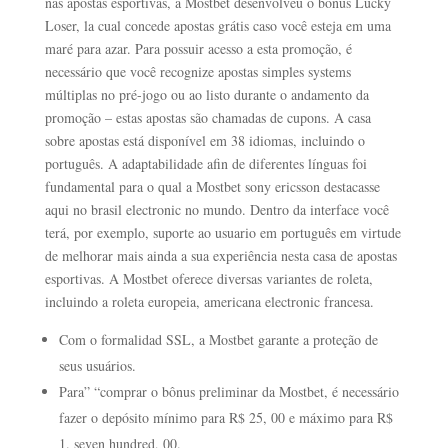
nas apostas esportivas, a Mostbet desenvolveu o bônus Lucky
Loser, la cual concede apostas grátis caso você esteja em uma
maré para azar. Para possuir acesso a esta promoção, é
necessário que você recognize apostas simples systems
múltiplas no pré-jogo ou ao listo durante o andamento da
promoção – estas apostas são chamadas de cupons. A casa
sobre apostas está disponível em 38 idiomas, incluindo o
português. A adaptabilidade afin de diferentes línguas foi
fundamental para o qual a Mostbet sony ericsson destacasse
aqui no brasil electronic no mundo. Dentro da interface você
terá, por exemplo, suporte ao usuario em português em virtude
de melhorar mais ainda a sua experiência nesta casa de apostas
esportivas. A Mostbet oferece diversas variantes de roleta,
incluindo a roleta europeia, americana electronic francesa.
Com o formalidad SSL, a Mostbet garante a proteção de
seus usuários.
Para” “comprar o bônus preliminar da Mostbet, é necessário
fazer o depósito mínimo para R$ 25, 00 e máximo para R$
1. seven hundred, 00.