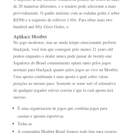
de 20 maneiras diferentes, e o usuário pode selecionar a mais
provvidenziale. O ganho máximo com as rodadas grátis é sobre
R$500 e u requisito de rollover é 60x. Para obter mais two
hundred and fifty Giros Grátis, o
Aplikace Mostbet
No jogo modestos, mas ao ainda tempo emocionante perform
blackjack, você tem que conseguir pelo menos 21 years old
pontos enquanto o dealer nunca pode passar de twenty-one.
Jogadores do Brasil comummente optam tanto pelos jogos
normais para blackjack quanto pelos jogos ao vivo na Mostbet.
Uma aposta combinada é uma aposta o qual cobre várias
posições ao mesmo pace. Somente se some sort of estimativa
de qualquer jogador estiver correta é que la cual aposta terá
sucesso.
É uma organizacion de jogos que combina jogos para
cassino e apostas esportivas.
Todas as
A companhia Mostbet Brasil fornece todo tipo para recurso