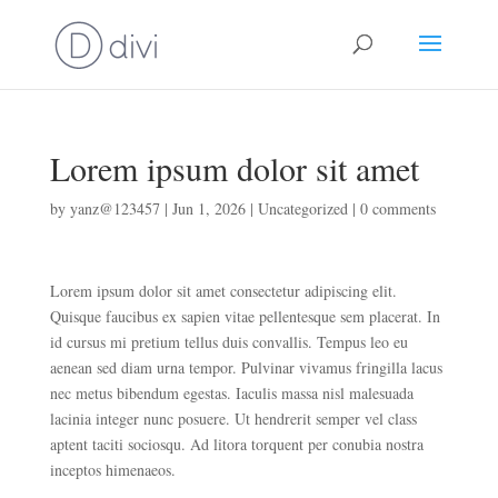
Lorem ipsum dolor sit amet
by
yanz@123457
|
Jun 1, 2026
|
Uncategorized
|
0 comments
Lorem ipsum dolor sit amet consectetur adipiscing elit.
Quisque faucibus ex sapien vitae pellentesque sem placerat. In
id cursus mi pretium tellus duis convallis. Tempus leo eu
aenean sed diam urna tempor. Pulvinar vivamus fringilla lacus
nec metus bibendum egestas. Iaculis massa nisl malesuada
lacinia integer nunc posuere. Ut hendrerit semper vel class
aptent taciti sociosqu. Ad litora torquent per conubia nostra
inceptos himenaeos.