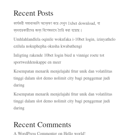
Recent Posts
কার্যকরী সমাধানগুলি অন্বেষণ করে দেখুন 1xbet download, যা
ব্যবহারকারীদের জন্য বিশেষভাবে তৈরি করা হয়েছে।
Umhlahlandlela oqinile wokufaka i-10bet login, izinyathelo
ezilula nokuphepha okusha kwabathengi
Inligting rakende 10bet login bied n vinnige roete tot
sportweddenskappe en meer
Kesempatan menarik menjelajahi fitur unik dan volatilitas
tinggi dalam slot demo nolimit city bagi penggemar judi
daring
Kesempatan menarik menjelajahi fitur unik dan volatilitas
tinggi dalam slot demo nolimit city bagi penggemar judi
daring
Recent Comments
A WordPress Commenter
on
Hello world!