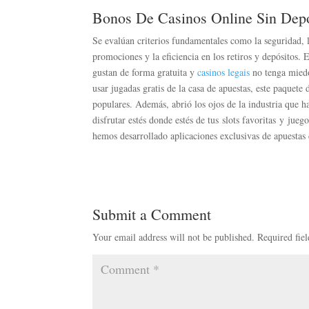
Bonos De Casinos Online Sin Dep
Se evalúan criterios fundamentales como la seguridad, l
promociones y la eficiencia en los retiros y depósitos.
gustan de forma gratuita y
casinos legais
no tenga miedo
usar jugadas gratis de la casa de apuestas, este paquete
populares. Además, abrió los ojos de la industria que
disfrutar estés donde estés de tus slots favoritas y jue
hemos desarrollado aplicaciones exclusivas de apuestas
Submit a Comment
Your email address will not be published.
Required fie