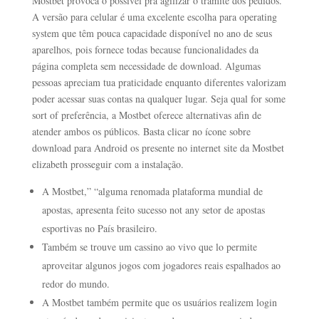
Mostbet provoca o possível pra agilizar o trâmite dos pedidos.
A versão para celular é uma excelente escolha para operating
system que têm pouca capacidade disponível no ano de seus
aparelhos, pois fornece todas because funcionalidades da
página completa sem necessidade de download. Algumas
pessoas apreciam tua praticidade enquanto diferentes valorizam
poder acessar suas contas na qualquer lugar. Seja qual for some
sort of preferência, a Mostbet oferece alternativas afin de
atender ambos os públicos. Basta clicar no ícone sobre
download para Android os presente no internet site da Mostbet
elizabeth prosseguir com a instalação.
A Mostbet,” “alguma renomada plataforma mundial de
apostas, apresenta feito sucesso not any setor de apostas
esportivas no País brasileiro.
Também se trouve um cassino ao vivo que lo permite
aproveitar algunos jogos com jogadores reais espalhados ao
redor do mundo.
A Mostbet também permite que os usuários realizem login