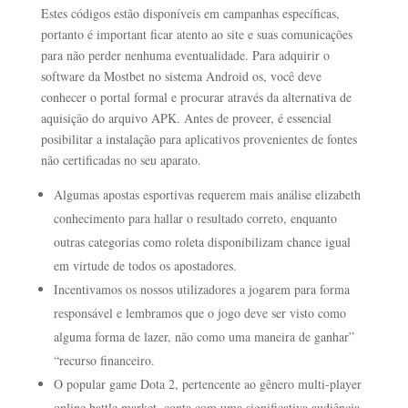
Estes códigos estão disponíveis em campanhas específicas,
portanto é important ficar atento ao site e suas comunicações
para não perder nenhuma eventualidade. Para adquirir o
software da Mostbet no sistema Android os, você deve
conhecer o portal formal e procurar através da alternativa de
aquisição do arquivo APK. Antes de proveer, é essencial
posibilitar a instalação para aplicativos provenientes de fontes
não certificadas no seu aparato.
Algumas apostas esportivas requerem mais análise elizabeth
conhecimento para hallar o resultado correto, enquanto
outras categorias como roleta disponibilizam chance igual
em virtude de todos os apostadores.
Incentivamos os nossos utilizadores a jogarem para forma
responsável e lembramos que o jogo deve ser visto como
alguma forma de lazer, não como uma maneira de ganhar”
“recurso financeiro.
O popular game Dota 2, pertencente ao gênero multi-player
online battle market, conta com uma significativa audiência