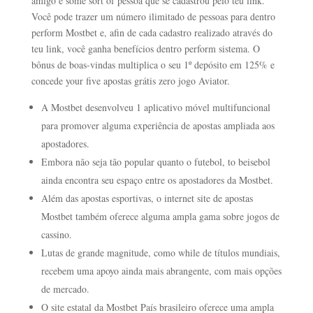
amigo é some sort of pessoa que se cadastrou pelo teu link.
Você pode trazer um número ilimitado de pessoas para dentro
perform Mostbet e, afin de cada cadastro realizado através do
teu link, você ganha benefícios dentro perform sistema. O
bônus de boas-vindas multiplica o seu 1º depósito em 125% e
concede your five apostas grátis zero jogo Aviator.
A Mostbet desenvolveu 1 aplicativo móvel multifuncional
para promover alguma experiência de apostas ampliada aos
apostadores.
Embora não seja tão popular quanto o futebol, to beisebol
ainda encontra seu espaço entre os apostadores da Mostbet.
Além das apostas esportivas, o internet site de apostas
Mostbet também oferece alguma ampla gama sobre jogos de
cassino.
Lutas de grande magnitude, como while de títulos mundiais,
recebem uma apoyo ainda mais abrangente, com mais opções
de mercado.
O site estatal da Mostbet País brasileiro oferece uma ampla