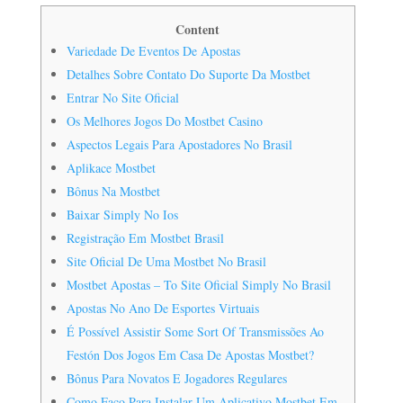
Content
Variedade De Eventos De Apostas
Detalhes Sobre Contato Do Suporte Da Mostbet
Entrar No Site Oficial
Os Melhores Jogos Do Mostbet Casino
Aspectos Legais Para Apostadores No Brasil
Aplikace Mostbet
Bônus Na Mostbet
Baixar Simply No Ios
Registração Em Mostbet Brasil
Site Oficial De Uma Mostbet No Brasil
Mostbet Apostas – To Site Oficial Simply No Brasil
Apostas No Ano De Esportes Virtuais
É Possível Assistir Some Sort Of Transmissões Ao
Festón Dos Jogos Em Casa De Apostas Mostbet?
Bônus Para Novatos E Jogadores Regulares
Como Faço Para Instalar Um Aplicativo Mostbet Em