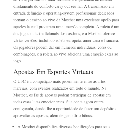
diretamente do conforto carry out seu lar. A transmissão em
entrada definição e operating-system profissionais dedicados
tornam o cassino ao vivo da Mostbet uma excelente opção para
aqueles la cual procuram uma imersão completa. A roleta é um
dos jogos mais tradicionais dos cassinos, e a Mostbet oferece
várias versões, incluindo roleta europeia, americana e francesa.
Os jogadores podem dar em números individuais, cores ou
combinações, e a roleta ao vivo adiciona uma emoção extra ao
jogo.
Apostas Em Esportes Virtuais
O UFC é a competição mais proeminente entre as artes
marciais, com eventos realizados em todo o mundo. Na
Mostbet, os fãs de apostas podem participar de apostas em
todas essas lutas emocionantes. Sua conta agora estará
configurada, dando-lhe a oportunidade de fazer um depósito e
aproveitar as apostas, além de garantir o bônus.
A Mostbet disponibiliza diversas bonificações para seus