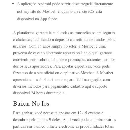
A aplicação Android pode servir descarregada diretamente
not any site do Mostbet, enquanto a versão iOS está
disponível na App Store.
A plataforma garante la cual todas as transações sejam seguras
e eficientes, facilitando u depósito e a retirada de fundos pelos
usuários. Com 14 anos simply no setor, a Mostbet é uma
proyecto de cassino electronic apostas on-line o qual garante
entretenimento sobre qualidade e promoções atraentes para los
dos os seus apostadores. Para apostas esportivas, você pode
fazer uso de o site oficial ou o aplicativo Mostbet. A Mostbet
apresenta um web-site atraente e para fácil navegação, com
diversos métodos para pagamento, cadastro ágil e suporte
disponível 24 horas durante dia.
Baixar No Ios
Para ganhar, você necessita apostar em 12-15 eventos e
descubrir pelo menos 9 deles. Aqui você pode combinar várias
partidas em 1 único bilhete electronic as probabilidades totais