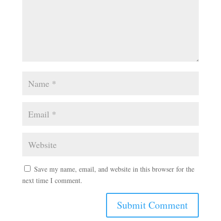
Save my name, email, and website in this browser for the
next time I comment.