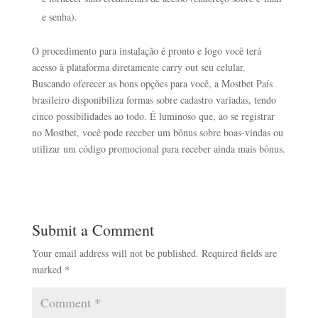
e senha).
O procedimento para instalação é pronto e logo você terá
acesso à plataforma diretamente carry out seu celular.
Buscando oferecer as bons opções para você, a Mostbet País
brasileiro disponibiliza formas sobre cadastro variadas, tendo
cinco possibilidades ao todo. É luminoso que, ao se registrar
no Mostbet, você pode receber um bônus sobre boas-vindas ou
utilizar um código promocional para receber ainda mais bônus.
Submit a Comment
Your email address will not be published.
Required fields are
marked
*