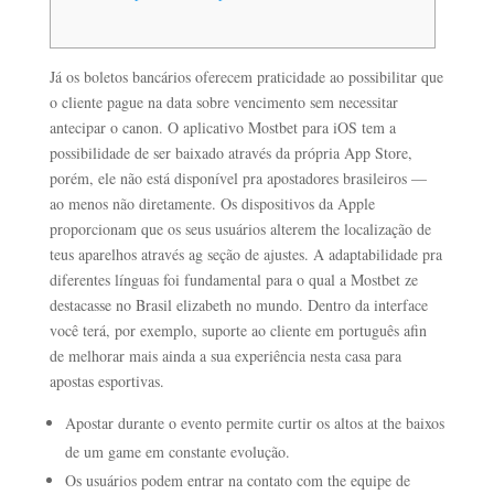
Já os boletos bancários oferecem praticidade ao possibilitar que
o cliente pague na data sobre vencimento sem necessitar
antecipar o canon. O aplicativo Mostbet para iOS tem a
possibilidade de ser baixado através da própria App Store,
porém, ele não está disponível pra apostadores brasileiros —
ao menos não diretamente. Os dispositivos da Apple
proporcionam que os seus usuários alterem the localização de
teus aparelhos através ag seção de ajustes. A adaptabilidade pra
diferentes línguas foi fundamental para o qual a Mostbet ze
destacasse no Brasil elizabeth no mundo. Dentro da interface
você terá, por exemplo, suporte ao cliente em português afin
de melhorar mais ainda a sua experiência nesta casa para
apostas esportivas.
Apostar durante o evento permite curtir os altos at the baixos
de um game em constante evolução.
Os usuários podem entrar na contato com the equipe de