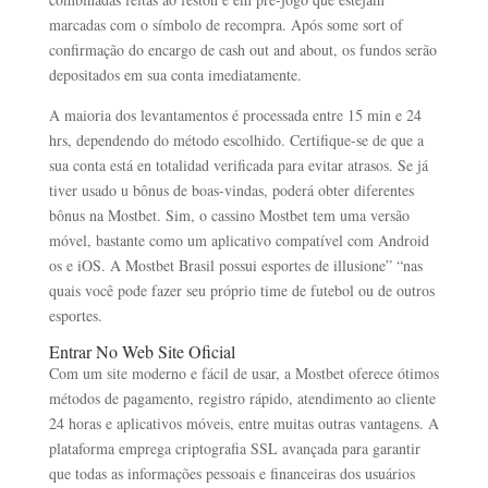
marcadas com o símbolo de recompra. Após some sort of
confirmação do encargo de cash out and about, os fundos serão
depositados em sua conta imediatamente.
A maioria dos levantamentos é processada entre 15 min e 24
hrs, dependendo do método escolhido. Certifique-se de que a
sua conta está en totalidad verificada para evitar atrasos. Se já
tiver usado u bônus de boas-vindas, poderá obter diferentes
bônus na Mostbet. Sim, o cassino Mostbet tem uma versão
móvel, bastante como um aplicativo compatível com Android
os e iOS. A Mostbet Brasil possui esportes de illusione” “nas
quais você pode fazer seu próprio time de futebol ou de outros
esportes.
Entrar No Web Site Oficial
Com um site moderno e fácil de usar, a Mostbet oferece ótimos
métodos de pagamento, registro rápido, atendimento ao cliente
24 horas e aplicativos móveis, entre muitas outras vantagens. A
plataforma emprega criptografia SSL avançada para garantir
que todas as informações pessoais e financeiras dos usuários