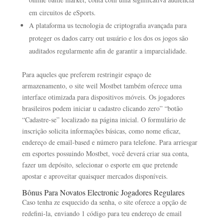
em circuitos de eSports.
A plataforma us tecnologia de criptografia avançada para
proteger os dados carry out usuário e los dos os jogos são
auditados regularmente afin de garantir a imparcialidade.
Para aqueles que preferem restringir espaço de
armazenamento, o site weil Mostbet também oferece uma
interface otimizada para dispositivos móveis. Os jogadores
brasileiros podem iniciar u cadastro clicando zero” “botão
“Cadastre-se” localizado na página inicial. O formulário de
inscrição solicita informações básicas, como nome eficaz,
endereço de email-based e número para telefone. Para arriesgar
em esportes possuindo Mostbet, você deverá criar sua conta,
fazer um depósito, selecionar o esporte em que pretende
apostar e aproveitar quaisquer mercados disponíveis.
Bônus Para Novatos Electronic Jogadores Regulares
Caso tenha ze esquecido da senha, o site oferece a opção de
redefini-la, enviando 1 código para teu endereço de email