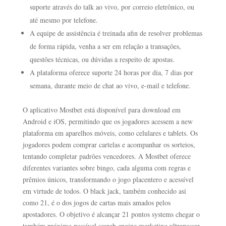
suporte através do talk ao vivo, por correio eletrônico, ou
até mesmo por telefone.
A equipe de assistência é treinada afin de resolver problemas
de forma rápida, venha a ser em relação a transações,
questões técnicas, ou dúvidas a respeito de apostas.
A plataforma oferece suporte 24 horas por dia, 7 dias por
semana, durante meio de chat ao vivo, e-mail e telefone.
O aplicativo Mostbet está disponível para download em
Android e iOS, permitindo que os jogadores acessem a new
plataforma em aparelhos móveis, como celulares e tablets. Os
jogadores podem comprar cartelas e acompanhar os sorteios,
tentando completar padrões vencedores. A Mostbet oferece
diferentes variantes sobre bingo, cada alguma com regras e
prêmios únicos, transformando o jogo placentero e acessível
em virtude de todos. O black jack, também conhecido asi
como 21, é o dos jogos de cartas mais amados pelos
apostadores. O objetivo é alcançar 21 pontos systems chegar o
também próximo possível search engine marketing ultrapassar