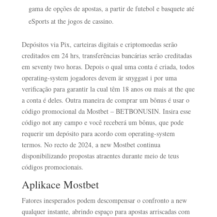
gama de opções de apostas, a partir de futebol e basquete até
eSports at the jogos de cassino.
Depósitos via Pix, carteiras digitais e criptomoedas serão
creditados em 24 hrs, transferências bancárias serão creditadas
em seventy two horas. Depois o qual uma conta é criada, todos
operating-system jogadores devem är snyggast i por uma
verificação para garantir la cual têm 18 anos ou mais at the que
a conta é deles. Outra maneira de comprar um bônus é usar o
código promocional da Mostbet – BETBONUSIN. Insira esse
código not any campo e você receberá um bônus, que pode
requerir um depósito para acordo com operating-system
termos. No recto de 2024, a new Mostbet continua
disponibilizando propostas atraentes durante meio de teus
códigos promocionais.
Aplikace Mostbet
Fatores inesperados podem descompensar o confronto a new
qualquer instante, abrindo espaço para apostas arriscadas com