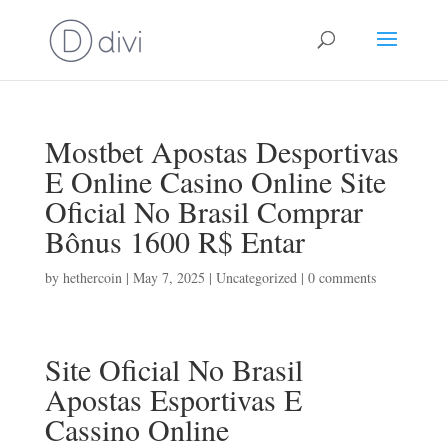
Mostbet Apostas Desportivas
E Online Casino Online Site
Oficial No Brasil Comprar
Bônus 1600 R$ Entar
by
hethercoin
|
May 7, 2025
|
Uncategorized
|
0 comments
Site Oficial No Brasil
Apostas Esportivas E
Cassino Online