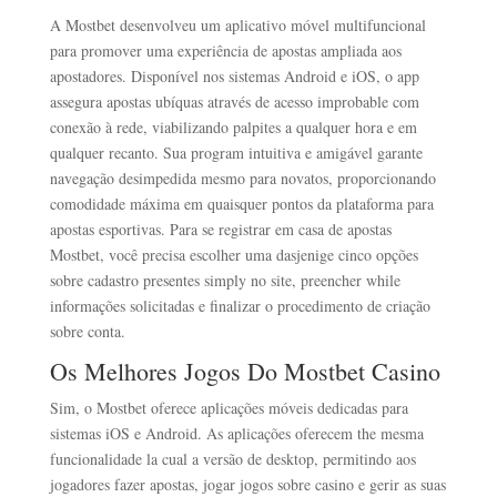
A Mostbet desenvolveu um aplicativo móvel multifuncional
para promover uma experiência de apostas ampliada aos
apostadores. Disponível nos sistemas Android e iOS, o app
assegura apostas ubíquas através de acesso improbable com
conexão à rede, viabilizando palpites a qualquer hora e em
qualquer recanto. Sua program intuitiva e amigável garante
navegação desimpedida mesmo para novatos, proporcionando
comodidade máxima em quaisquer pontos da plataforma para
apostas esportivas. Para se registrar em casa de apostas
Mostbet, você precisa escolher uma dasjenige cinco opções
sobre cadastro presentes simply no site, preencher while
informações solicitadas e finalizar o procedimento de criação
sobre conta.
Os Melhores Jogos Do Mostbet Casino
Sim, o Mostbet oferece aplicações móveis dedicadas para
sistemas iOS e Android. As aplicações oferecem the mesma
funcionalidade la cual a versão de desktop, permitindo aos
jogadores fazer apostas, jogar jogos sobre casino e gerir as suas