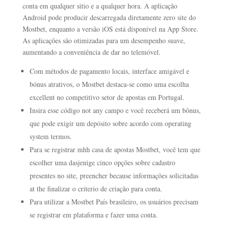
conta em qualquer sitio e a qualquer hora. A aplicação
Android pode producir descarregada diretamente zero site do
Mostbet, enquanto a versão iOS está disponível na App Store.
As aplicações são otimizadas para um desempenho suave,
aumentando a conveniência de dar no telemóvel.
Com métodos de pagamento locais, interface amigável e
bónus atrativos, o Mostbet destaca-se como uma escolha
excellent no competitivo setor de apostas em Portugal.
Insira esse código not any campo e você receberá um bônus,
que pode exigir um depósito sobre acordo com operating
system termos.
Para se registrar mhh casa de apostas Mostbet, você tem que
escolher uma dasjenige cinco opções sobre cadastro
presentes no site, preencher because informações solicitadas
at the finalizar o criterio de criação para conta.
Para utilizar a Mostbet País brasileiro, os usuários precisam
se registrar em plataforma e fazer uma conta.