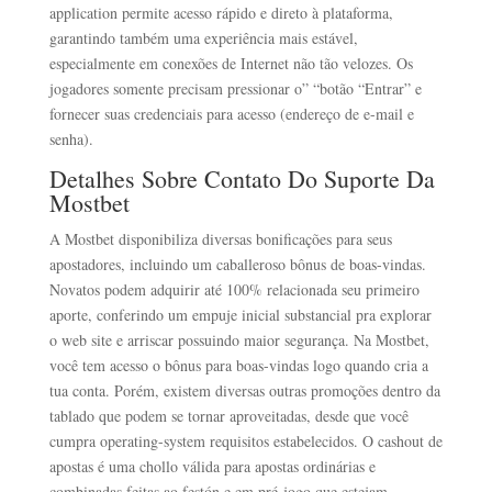
application permite acesso rápido e direto à plataforma,
garantindo também uma experiência mais estável,
especialmente em conexões de Internet não tão velozes. Os
jogadores somente precisam pressionar o” “botão “Entrar” e
fornecer suas credenciais para acesso (endereço de e-mail e
senha).
Detalhes Sobre Contato Do Suporte Da
Mostbet
A Mostbet disponibiliza diversas bonificações para seus
apostadores, incluindo um caballeroso bônus de boas-vindas.
Novatos podem adquirir até 100% relacionada seu primeiro
aporte, conferindo um empuje inicial substancial pra explorar
o web site e arriscar possuindo maior segurança. Na Mostbet,
você tem acesso o bônus para boas-vindas logo quando cria a
tua conta. Porém, existem diversas outras promoções dentro da
tablado que podem se tornar aproveitadas, desde que você
cumpra operating-system requisitos estabelecidos. O cashout de
apostas é uma chollo válida para apostas ordinárias e
combinadas feitas ao festón e em pré-jogo que estejam