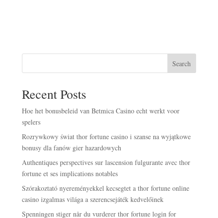
Search
Recent Posts
Hoe het bonusbeleid van Betmica Casino echt werkt voor
spelers
Rozrywkowy świat thor fortune casino i szanse na wyjątkowe
bonusy dla fanów gier hazardowych
Authentiques perspectives sur lascension fulgurante avec thor
fortune et ses implications notables
Szórakoztató nyereményekkel kecsegtet a thor fortune online
casino izgalmas világa a szerencsejáték kedvelőinek
Spenningen stiger når du vurderer thor fortune login for