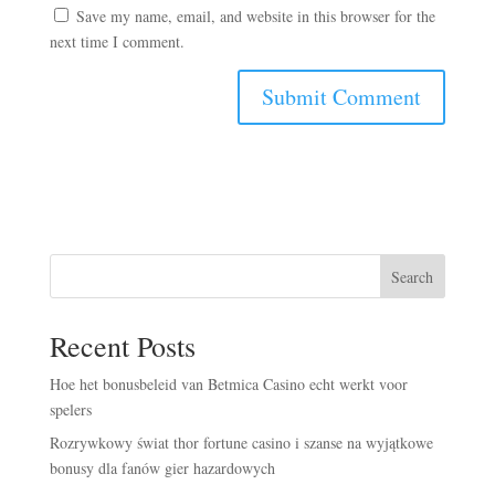
Save my name, email, and website in this browser for the
next time I comment.
Search
Recent Posts
Hoe het bonusbeleid van Betmica Casino echt werkt voor
spelers
Rozrywkowy świat thor fortune casino i szanse na wyjątkowe
bonusy dla fanów gier hazardowych