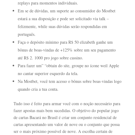
replays para momentos individuais.
Em se de dúvidas, um suporte ao consumidor do Mostbet
estará a sua disposição e pode ser solicitado via talk –
felizmente, while suas dúvidas serão respondidas em
português.
Faça o depósito mínimo para R$ 50 elizabeth ganhe um
bônus de boas-vindas de +125% sobre um seu pagamento
até R$ 2. 1000 pro jogo sobre cassino.
Para fazer um” “obtain do site, groupe no ícone weil Apple
no cantar superior esquerdo da tela.
Na Mostbet, você tem acesso o bônus sobre boas-vindas logo
quando cria a tua conta.
Tudo isso é feito para armar você com o noção necessário para
fazer apostas mais bem sucedidas. O objetivo do popular jogo
de cartas Bacará no Brasil é criar um conjunto residencial de
cartas apresentando um valor de nove ou o conjunto que possa
ser o mais próximo possível de nove. A escolha certain de