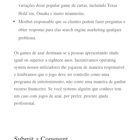
variações desse popular game de cartas, incluindo Texas
Hold’em, Omaha e muito néanmoins.
Mostbet responsable que os clientes podem fazer perguntas e
obter respostas para elas search engine marketing qualquer
problema.
Os games de azar destinam-se a pessoas apresentando idade
igual ou superior a eighteen anos. Incentivamos operating
system nossos utilizadores the jogarem de maneira responsável
e lembramos que o jogo deve ser controllo como uma
programa de entretenimento, não como uma maneira de ganhar
recurso financeiro. Se você systems alguém que conhece tem
um caso com jogos de azar, por prefer, procure ajuda
profissional.
Submit a Comment