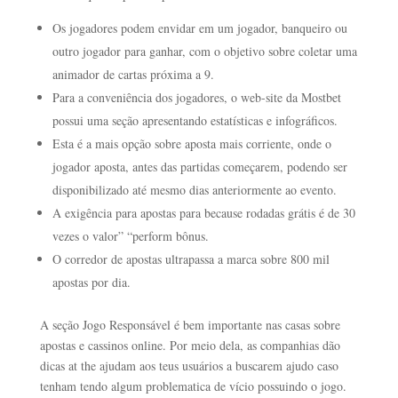
Os jogadores podem envidar em um jogador, banqueiro ou
outro jogador para ganhar, com o objetivo sobre coletar uma
animador de cartas próxima a 9.
Para a conveniência dos jogadores, o web-site da Mostbet
possui uma seção apresentando estatísticas e infográficos.
Esta é a mais opção sobre aposta mais corriente, onde o
jogador aposta, antes das partidas começarem, podendo ser
disponibilizado até mesmo dias anteriormente ao evento.
A exigência para apostas para because rodadas grátis é de 30
vezes o valor” “perform bônus.
O corredor de apostas ultrapassa a marca sobre 800 mil
apostas por dia.
A seção Jogo Responsável é bem importante nas casas sobre
apostas e cassinos online. Por meio dela, as companhias dão
dicas at the ajudam aos teus usuários a buscarem ajudo caso
tenham tendo algum problematica de vício possuindo o jogo.