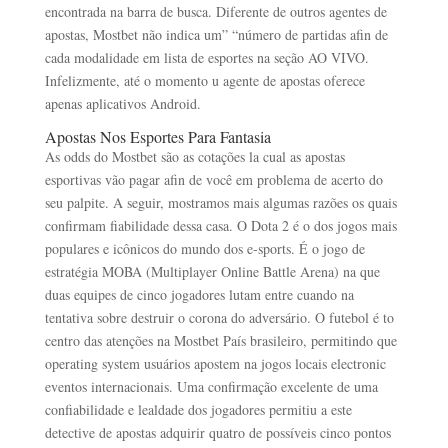
encontrada na barra de busca. Diferente de outros agentes de
apostas, Mostbet não indica um” “número de partidas afin de
cada modalidade em lista de esportes na seção AO VIVO.
Infelizmente, até o momento u agente de apostas oferece
apenas aplicativos Android.
Apostas Nos Esportes Para Fantasia
As odds do Mostbet são as cotações la cual as apostas
esportivas vão pagar afin de você em problema de acerto do
seu palpite. A seguir, mostramos mais algumas razões os quais
confirmam fiabilidade dessa casa. O Dota 2 é o dos jogos mais
populares e icônicos do mundo dos e-sports. É o jogo de
estratégia MOBA (Multiplayer Online Battle Arena) na que
duas equipes de cinco jogadores lutam entre cuando na
tentativa sobre destruir o corona do adversário. O futebol é to
centro das atenções na Mostbet País brasileiro, permitindo que
operating system usuários apostem na jogos locais electronic
eventos internacionais. Uma confirmação excelente de uma
confiabilidade e lealdade dos jogadores permitiu a este
detective de apostas adquirir quatro de possíveis cinco pontos