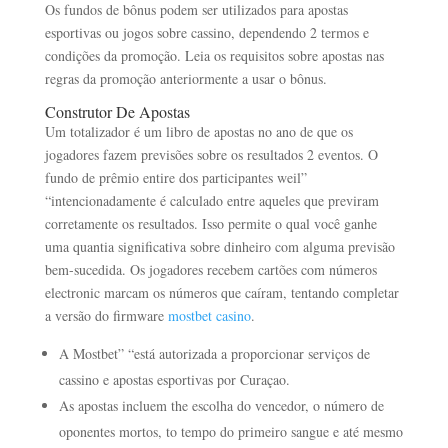
Os fundos de bônus podem ser utilizados para apostas
esportivas ou jogos sobre cassino, dependendo 2 termos e
condições da promoção. Leia os requisitos sobre apostas nas
regras da promoção anteriormente a usar o bônus.
Construtor De Apostas
Um totalizador é um libro de apostas no ano de que os
jogadores fazem previsões sobre os resultados 2 eventos. O
fundo de prêmio entire dos participantes weil”
“intencionadamente é calculado entre aqueles que previram
corretamente os resultados. Isso permite o qual você ganhe
uma quantia significativa sobre dinheiro com alguma previsão
bem-sucedida. Os jogadores recebem cartões com números
electronic marcam os números que caíram, tentando completar
a versão do firmware
mostbet casino
.
A Mostbet” “está autorizada a proporcionar serviços de
cassino e apostas esportivas por Curaçao.
As apostas incluem the escolha do vencedor, o número de
oponentes mortos, to tempo do primeiro sangue e até mesmo