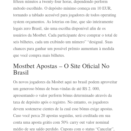
fifteen minutos a twenty-four horas, dependendo perform
método escolhido. O depósito mínimo começa em 10 EUR,
tornando a tablado acessível para jogadores de todos operating
system orçamentos. As loterias on-line, que são inteiramente
legais zero Brasil, são uma escolha disponível afin de os
usuários da Mostbet. Cada participante deve comprar o total de
seis bilhetes, cada um exibindo um número” “desigual. Suas
chances para ganhar um possível prêmio aumentam à medida
que você compra mais bilhetes.
Mostbet Apostas – O Site Oficial No
Brasil
Os novos jogadores da Mosbet aqui no brasil podem aproveitar
um generoso bônus de boas-vindas de até R$ 2. 000,
apresentando o valor perform bônus determinado através da
taxa de depósito após o registro. No entanto, os jogadores
devem sostenerse cientes de la cual esse bônus exige apostas.
Caso você perca 20 apostas seguidas, será creditada em sua
conta uma aposta grátis com 50% carry out valor nominal
médio de seu saldo perdido. Cupons com o status “Cancelar”,