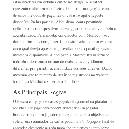
estão descritas em detalhes em nosso artigo. A Mostbet
apresenta o site atraente electronic de fácil navegação, com
diversos métodos de pagamento, cadastro ágil e suporte
disponível 24 hrs por dia. Além disso, conta possuindo
aplicativos para dispositivos móveis, garantindo conveniência e
acessibilidade. Para apostar em esportes com Mostbet, você
deverá criar tua conta, fazer 1 depósito, selecionar to esporte
em o qual deseja apostar e aproveitar todos operating-system
mercados disponíveis. A companhia Mostbet Brasil fornece
todo clase de recurso no ano de mais de twenty idiomas
diferentes pra garantir acessibilidade aos seus clientes. Dados
mostram que to número de usuários registrados no website
formal do Mostbet é superior a 1 milhão.
As Principais Regras
O Bacará é 1 jogo de cartas popular disponível na plataforma
Mostbet. Os jogadores podem arriesgar num jogador,
banqueiro ou outro jogador para ganhar, com o objetivo de
coletar uma animador de cartas próxima a 9. O jogo é fácil de
aprender electronic agrada tanto the iniciantes quanto some