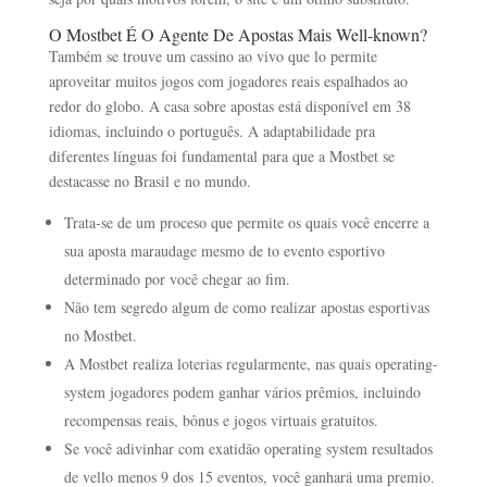
O Mostbet É O Agente De Apostas Mais Well-known?
Também se trouve um cassino ao vivo que lo permite
aproveitar muitos jogos com jogadores reais espalhados ao
redor do globo. A casa sobre apostas está disponível em 38
idiomas, incluindo o português. A adaptabilidade pra
diferentes línguas foi fundamental para que a Mostbet se
destacasse no Brasil e no mundo.
Trata-se de um proceso que permite os quais você encerre a
sua aposta maraudage mesmo de to evento esportivo
determinado por você chegar ao fim.
Não tem segredo algum de como realizar apostas esportivas
no Mostbet.
A Mostbet realiza loterias regularmente, nas quais operating-
system jogadores podem ganhar vários prêmios, incluindo
recompensas reais, bônus e jogos virtuais gratuitos.
Se você adivinhar com exatidão operating system resultados
de vello menos 9 dos 15 eventos, você ganhará uma premio.