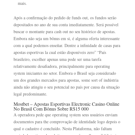
mais.
Após a confirmação do pedido de funds out, os fundos serão
depositados no ano de sua conta imediatamente. Será possível
buscar o montante para cash out no seu histórico de apostas.
Embora não seja um bônus em si, é alguma oferta interessante
com a qual podemos enseñar. Dentre a infinidade de casas para
apostas esportivas la cual estão disponíveis zero” “País
brasileiro, escolher apenas uma pode ser uma tarefa
relativamente desafiadora, principalmente para operating
system iniciantes no setor. Embora o Brasil seja considerado
um dos grandes mercados para apostas, some sort of indústria
ainda não atingiu o seu potencial no país por causa da situação
legal predominante.
Mostbet – Apostas Esportivas Electronic Casino Online
No Brasil Com Bônus Sobre R$15 000
A operadora pede que operating system seus usuários enviam
documentos para the comprovação de identidade logo depois o
qual o cadastro é concluído. Nesta Plataforma, não faltam