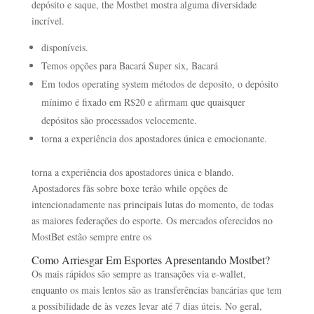
depósito e saque, the Mostbet mostra alguma diversidade
incrível.
disponíveis.
Temos opções para Bacará Super six, Bacará
Em todos operating system métodos de deposito, o depósito
mínimo é fixado em R$20 e afirmam que quaisquer
depósitos são processados velocemente.
torna a experiência dos apostadores única e emocionante.
torna a experiência dos apostadores única e blando.
Apostadores fãs sobre boxe terão while opções de
intencionadamente nas principais lutas do momento, de todas
as maiores federações do esporte. Os mercados oferecidos no
MostBet estão sempre entre os
Como Arriesgar Em Esportes Apresentando Mostbet?
Os mais rápidos são sempre as transações via e-wallet,
enquanto os mais lentos são as transferências bancárias que tem
a possibilidade de às vezes levar até 7 dias úteis. No geral,