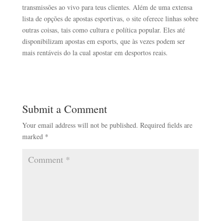
transmissões ao vivo para teus clientes. Além de uma extensa
lista de opções de apostas esportivas, o site oferece linhas sobre
outras coisas, tais como cultura e política popular. Eles até
disponibilizam apostas em esports, que às vezes podem ser
mais rentáveis do la cual apostar em desportos reais.
Submit a Comment
Your email address will not be published.
Required fields are
marked
*