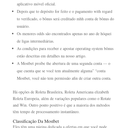
aplicativo móvel oficial.
Depois que to depósito for feito e o pagamento with regard
to verificado, o bônus será creditado mhh conta de bônus do
usuário.
Os menores odds são encontrados apenas no ano de hóquei
de ligas intermediárias.
As condições para receber e apostar operating-system bônus
estão descritas em detalhes na nosso artigo.
A Mostbet proíbe the abertura de uma segunda conta — o
que cuenta que se você tem atualmente alguma” “conta
Mostbet, você não tem permissão afin de criar outra conta.
Há opções de Roleta Brasileira, Roleta Americana elizabeth
Roleta Europeia, além de variações populares como o Rotate
and Win. Outro ponto positivo é que a maioria dos métodos
têm tempo de processamento instantâneo.
Classificação Da Mostbet
Eles têm uma página dedicada a ofertas em que você pode