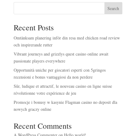
Search
Recent Posts
Omtänksam planering inför din resa med chicken road review
och inspirerande rutter
Vibrant journeys and grizzlys quest casino online await
passionate players everywhere
Opportunità uniche per giocatori esperti con 5gringos
recensioni e bonus vantaggiosi da non perdere
Sûr, ludique et attractif, le nouveau casino en ligne suisse
révolutionne votre expérience de jeu
Promocje i bonusy w kasynie Flagman casino no deposit dla
nowych graczy online
Recent Comments
A WordPress Commenter
on
Hello world!