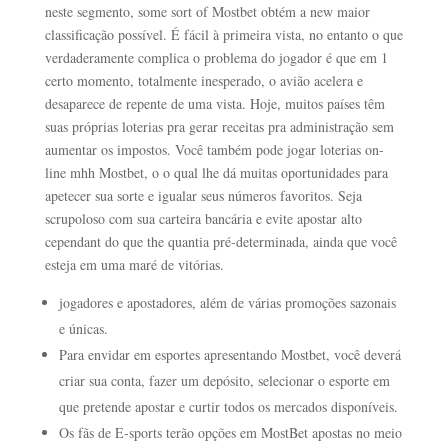
neste segmento, some sort of Mostbet obtém a new maior
classificação possível. É fácil à primeira vista, no entanto o que
verdaderamente complica o problema do jogador é que em 1
certo momento, totalmente inesperado, o avião acelera e
desaparece de repente de uma vista. Hoje, muitos países têm
suas próprias loterias pra gerar receitas pra administração sem
aumentar os impostos. Você também pode jogar loterias on-
line mhh Mostbet, o o qual lhe dá muitas oportunidades para
apetecer sua sorte e igualar seus números favoritos. Seja
scrupoloso com sua carteira bancária e evite apostar alto
cependant do que the quantia pré-determinada, ainda que você
esteja em uma maré de vitórias.
jogadores e apostadores, além de várias promoções sazonais
e únicas.
Para envidar em esportes apresentando Mostbet, você deverá
criar sua conta, fazer um depósito, selecionar o esporte em
que pretende apostar e curtir todos os mercados disponíveis.
Os fãs de E-sports terão opções em MostBet apostas no meio