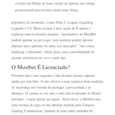
receber um bônus de boas-vindas ou aplicar um código
promocional para receber ainda mais bônus.
populares do momento, como Dota 2, League regarding
Legends e CS. Basta acessar a new seção de E-sports e
explorar suas excelentes atrações. Apostadores na MostBet
podem apostar no pré-jogo, mas também podem apostar
durante since partidas ou lutas, em mercados” “tais como
handicap e diferentes. Além disso, tem a possibilidade de
acessar estatísticas ao vivo e tudo que
O Mostbet É Licenciado?
Portanto não é um esquema e não há nem mesmo alguma
máfia por trás dele. O site oferece a seus usuários boas medidas
de segurança em virtude de proteger a privacidade e as
finanças. O cassino ie em euro e não está localizado no Brasil,
portanto, é legal operar na região. Além disso, a Mostbet tem
uma licença de jogo on the internet emitida pela Curaçao
Gaming Commission. Quando se trata sobre métodos de