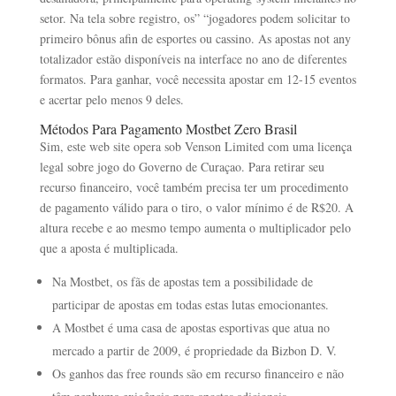
setor. Na tela sobre registro, os” “jogadores podem solicitar to
primeiro bônus afin de esportes ou cassino. As apostas not any
totalizador estão disponíveis na interface no ano de diferentes
formatos. Para ganhar, você necessita apostar em 12-15 eventos
e acertar pelo menos 9 deles.
Métodos Para Pagamento Mostbet Zero Brasil
Sim, este web site opera sob Venson Limited com uma licença
legal sobre jogo do Governo de Curaçao. Para retirar seu
recurso financeiro, você também precisa ter um procedimento
de pagamento válido para o tiro, o valor mínimo é de R$20. A
altura recebe e ao mesmo tempo aumenta o multiplicador pelo
que a aposta é multiplicada.
Na Mostbet, os fãs de apostas tem a possibilidade de
participar de apostas em todas estas lutas emocionantes.
A Mostbet é uma casa de apostas esportivas que atua no
mercado a partir de 2009, é propriedade da Bizbon D. V.
Os ganhos das free rounds são em recurso financeiro e não