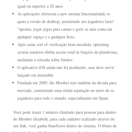
igual ou superior a 20 anos.
As aplicações oferecem a new mesma funcionalidade os
quais a versão de desktop, permitindo aos jogadores fazer”
“apostas, jogar jogos para casino e gerir as suas conta em
qualquer espaço e a qualquer hora.
Após some sort of verificação bem-sucedida, operating-
system usuários obtêm acesso total às funções da plataforma,
incluindo a retirada sobre fundos.
O aplicativo iOS ainda não foi produzido, mas deve servir
lançado em miserable.
Fundada em 2009, the Mostbet tem também da década para
mercado, construindo uma sólida reputação no meio de os
jogadores para todo o mundo, especialmente em Spain.
Você pode trazer 1 número ilimitado para pessoas para dentro
do Mostbet elizabeth, para cada cadastro realizado através do
seu link, você ganha benefícios dentro do sistema. O bônus de