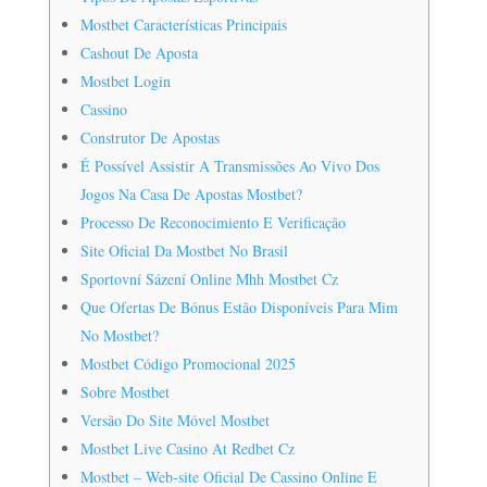
Mostbet Características Principais
Cashout De Aposta
Mostbet Login
Cassino
Construtor De Apostas
É Possível Assistir A Transmissões Ao Vivo Dos
Jogos Na Casa De Apostas Mostbet?
Processo De Reconocimiento E Verificação
Site Oficial Da Mostbet No Brasil
Sportovní Sázení Online Mhh Mostbet Cz
Que Ofertas De Bónus Estão Disponíveis Para Mim
No Mostbet?
Mostbet Código Promocional 2025
Sobre Mostbet
Versão Do Site Móvel Mostbet
Mostbet Live Casino At Redbet Cz
Mostbet – Web-site Oficial De Cassino Online E