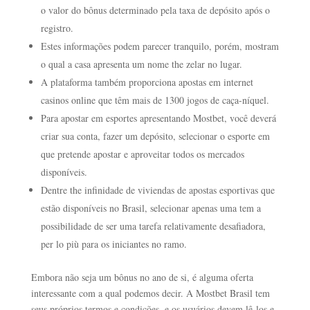
o valor do bônus determinado pela taxa de depósito após o
registro.
Estes informações podem parecer tranquilo, porém, mostram
o qual a casa apresenta um nome the zelar no lugar.
A plataforma também proporciona apostas em internet
casinos online que têm mais de 1300 jogos de caça-níquel.
Para apostar em esportes apresentando Mostbet, você deverá
criar sua conta, fazer um depósito, selecionar o esporte em
que pretende apostar e aproveitar todos os mercados
disponíveis.
Dentre the infinidade de viviendas de apostas esportivas que
estão disponíveis no Brasil, selecionar apenas uma tem a
possibilidade de ser uma tarefa relativamente desafiadora,
per lo più para os iniciantes no ramo.
Embora não seja um bônus no ano de si, é alguma oferta
interessante com a qual podemos decir. A Mostbet Brasil tem
seus próprios termos e condições, e os usuários devem lê-los e