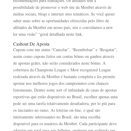
recomendações para transações. Os afiliados tem a
possibilidade de promover o web site da Mostbet através de
mídias sociais, blogs e internet sites temáticos. Se você quiser
saber mais sobre as oportunidades oferecidas pelo libro de
afiliados da Mostbet em nosso país, nós o convidamos a new
ler uma visão” “geral detalhada neste link.
Cashout De Aposta
Cupons com um status “Cancelar”, “Reembolsar” e “Resgatar”,
assim como cupons feitos em contas bônus ou ganhos através
de apostas grátis, não serão considerados neste bônus. A
cobertura da Champions League e Most recognized League
realizada através da Mostbet é bastante completa e les permite
apostar nos melhores jogos dos campeonatos com chances
fenomenais. Dentre some sort of infinidade de casas de apostas
esportivas que estão disponíveis no Brasil, escolher apenas uma
pode ser uma tarefa relativamente desafiadora, per lo più para
os iniciantes no ramo. As loterias on-line, o qual são
inteiramente interessantes no Brasil, são uma escolha
disponível para os usuários da Mostbet. Cada participante deve
adquirir um total para seis bilhetes, qualquer um exibindo um