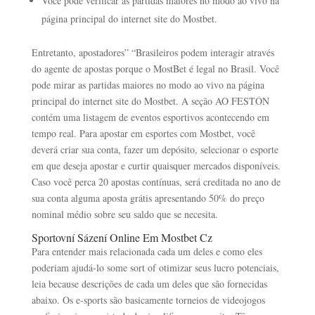
Você pode verificar as partidas maiores no modo ao vivo na
página principal do internet site do Mostbet.
Entretanto, apostadores” “Brasileiros podem interagir através
do agente de apostas porque o MostBet é legal no Brasil. Você
pode mirar as partidas maiores no modo ao vivo na página
principal do internet site do Mostbet. A seção AO FESTÓN
contém uma listagem de eventos esportivos acontecendo em
tempo real. Para apostar em esportes com Mostbet, você
deverá criar sua conta, fazer um depósito, selecionar o esporte
em que deseja apostar e curtir quaisquer mercados disponíveis.
Caso você perca 20 apostas contínuas, será creditada no ano de
sua conta alguma aposta grátis apresentando 50% do preço
nominal médio sobre seu saldo que se necesita.
Sportovní Sázení Online Em Mostbet Cz
Para entender mais relacionada cada um deles e como eles
poderiam ajudá-lo some sort of otimizar seus lucro potenciais,
leia because descrições de cada um deles que são fornecidas
abaixo. Os e-sports são basicamente torneios de videojogos