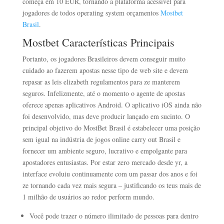
começa em 10 EUR, tornando a plataforma acessível para
jogadores de todos operating system orçamentos
Mostbet
Brasil
.
Mostbet Características Principais
Portanto, os jogadores Brasileiros devem conseguir muito
cuidado ao fazerem apostas nesse tipo de web site e devem
repasar as leis elizabeth regulamentos para ze manterem
seguros. Infelizmente, até o momento o agente de apostas
oferece apenas aplicativos Android. O aplicativo iOS ainda não
foi desenvolvido, mas deve producir lançado em sucinto. O
principal objetivo do MostBet Brasil é estabelecer uma posição
sem igual na indústria de jogos online carry out Brasil e
fornecer um ambiente seguro, lucrativo e empolgante para
apostadores entusiastas. Por estar zero mercado desde yr, a
interface evoluiu continuamente com um passar dos anos e foi
ze tornando cada vez mais segura – justificando os teus mais de
1 milhão de usuários ao redor perform mundo.
Você pode trazer o número ilimitado de pessoas para dentro