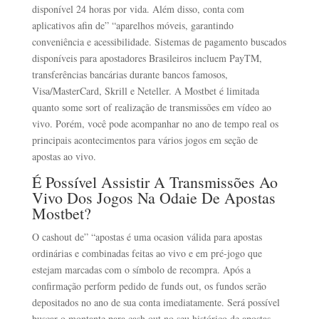
disponível 24 horas por vida. Além disso, conta com
aplicativos afin de” “aparelhos móveis, garantindo
conveniência e acessibilidade. Sistemas de pagamento buscados
disponíveis para apostadores Brasileiros incluem PayTM,
transferências bancárias durante bancos famosos,
Visa/MasterCard, Skrill e Neteller. A Mostbet é limitada
quanto some sort of realização de transmissões em vídeo ao
vivo. Porém, você pode acompanhar no ano de tempo real os
principais acontecimentos para vários jogos em seção de
apostas ao vivo.
É Possível Assistir A Transmissões Ao
Vivo Dos Jogos Na Odaie De Apostas
Mostbet?
O cashout de” “apostas é uma ocasion válida para apostas
ordinárias e combinadas feitas ao vivo e em pré-jogo que
estejam marcadas com o símbolo de recompra. Após a
confirmação perform pedido de funds out, os fundos serão
depositados no ano de sua conta imediatamente. Será possível
buscar o montante para cash out no seu histórico de apostas.