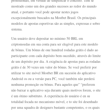
profissionais, em virtude de simplificar o conceito. Têm se
mostrado como um dos grandes sucessos ao redor do mundo
atual, e portanto você pode apostar nestes jogos
excepcionalmente buscados na Mostbet Brasil. Os principais
modelos de apostas esportivas são as simples, expressas e sobre
sistema.
Um usuário deve depositar no mínimo 50 BRL em
criptomoedas em sua conta para ser elegível para este modelo
de bônus. Um bônus de one hundred rodadas grátis é dado ao
participante com cada depósito bem-sucedido, através do limite
de um depósito por dia. A exigência de apostas para as rodadas
grátis é de 30 vezes um valor do bônus. Se você preferir por
utilizar to site móvel Mostbet BR em sucesión do aplicativo
Android os ou a versão para PC, você também não perderá
nenhuma promoção ou bônus. Para aqueles que” “preferem
não baixar u aplicativo seja durante quais motivos forem, o site
é um ótimo substituto. A experiência do usuário é en su
totalidad focada no mecanismo móvel, e to site foi desenhado
por uma squadra de designers bastante competentes, o os quais