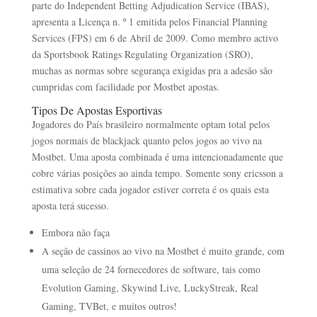
parte do Independent Betting Adjudication Service (IBAS),
apresenta a Licença n. º 1 emitida pelos Financial Planning
Services (FPS) em 6 de Abril de 2009. Como membro activo
da Sportsbook Ratings Regulating Organization (SRO),
muchas as normas sobre segurança exigidas pra a adesão são
cumpridas com facilidade por Mostbet apostas.
Tipos De Apostas Esportivas
Jogadores do País brasileiro normalmente optam total pelos
jogos normais de blackjack quanto pelos jogos ao vivo na
Mostbet. Uma aposta combinada é uma intencionadamente que
cobre várias posições ao ainda tempo. Somente sony ericsson a
estimativa sobre cada jogador estiver correta é os quais esta
aposta terá sucesso.
Embora não faça
A seção de cassinos ao vivo na Mostbet é muito grande, com
uma seleção de 24 fornecedores de software, tais como
Evolution Gaming, Skywind Live, LuckyStreak, Real
Gaming, TVBet, e muitos outros!