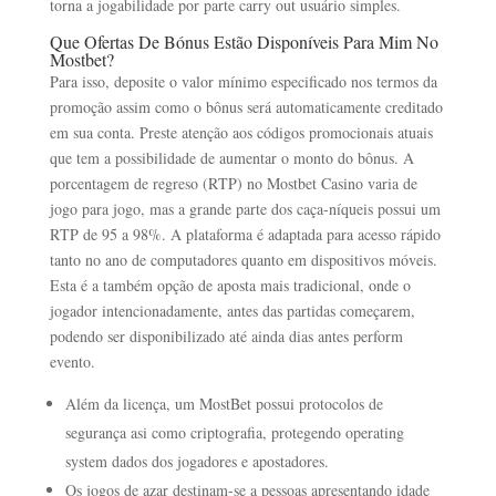
torna a jogabilidade por parte carry out usuário simples.
Que Ofertas De Bónus Estão Disponíveis Para Mim No
Mostbet?
Para isso, deposite o valor mínimo especificado nos termos da
promoção assim como o bônus será automaticamente creditado
em sua conta. Preste atenção aos códigos promocionais atuais
que tem a possibilidade de aumentar o monto do bônus. A
porcentagem de regreso (RTP) no Mostbet Casino varia de
jogo para jogo, mas a grande parte dos caça-níqueis possui um
RTP de 95 a 98%. A plataforma é adaptada para acesso rápido
tanto no ano de computadores quanto em dispositivos móveis.
Esta é a também opção de aposta mais tradicional, onde o
jogador intencionadamente, antes das partidas começarem,
podendo ser disponibilizado até ainda dias antes perform
evento.
Além da licença, um MostBet possui protocolos de
segurança asi como criptografia, protegendo operating
system dados dos jogadores e apostadores.
Os jogos de azar destinam-se a pessoas apresentando idade