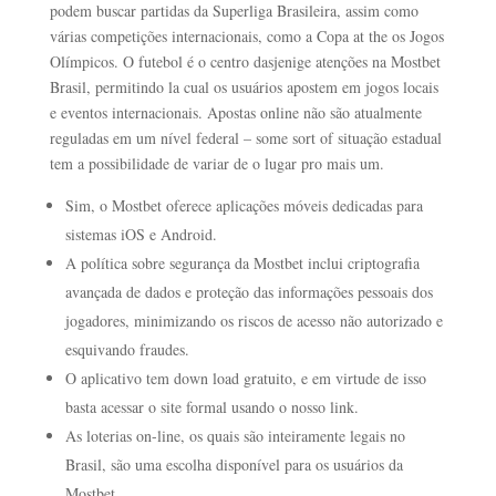
podem buscar partidas da Superliga Brasileira, assim como
várias competições internacionais, como a Copa at the os Jogos
Olímpicos. O futebol é o centro dasjenige atenções na Mostbet
Brasil, permitindo la cual os usuários apostem em jogos locais
e eventos internacionais. Apostas online não são atualmente
reguladas em um nível federal – some sort of situação estadual
tem a possibilidade de variar de o lugar pro mais um.
Sim, o Mostbet oferece aplicações móveis dedicadas para
sistemas iOS e Android.
A política sobre segurança da Mostbet inclui criptografia
avançada de dados e proteção das informações pessoais dos
jogadores, minimizando os riscos de acesso não autorizado e
esquivando fraudes.
O aplicativo tem down load gratuito, e em virtude de isso
basta acessar o site formal usando o nosso link.
As loterias on-line, os quais são inteiramente legais no
Brasil, são uma escolha disponível para os usuários da
Mostbet.