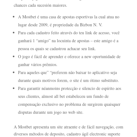
chances cada sucesión maiores.
A Mostbet é uma casa de apostas esportivas la cual atua no
lugar desde 2009, é propriedade da Bizbon N. V.
Para cada cadastro feito através do teu link de acesso, você
ganhará 1 “amigo” na locuinta de apostas – este amigo é a
pessoa os quais se cadastrou achacar seu link.
O jogo é fácil de aprender e oferece a new oportunidade de
ganhar vários prêmios.
Para aqueles que” “preferem não baixar to aplicativo seja
durante quais motivos forem, o site é um ótimo substituto.
Para garantir néanmoins protecção e silencio de espírito aos
seus clientes, almost all bet estabeleceu um fundo de
compensação exclusivo no problema de surgirem quaisquer
disputas durante um jogo no web site.
A Mostbet apresenta um site atraente e de fácil navegação, com
diversos métodos de deposito, cadastro ágil electronic suporte