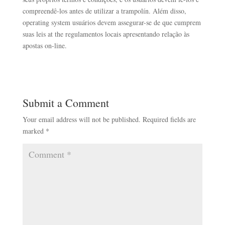
compreendê-los antes de utilizar a trampolín. Além disso,
operating system usuários devem assegurar-se de que cumprem
suas leis at the regulamentos locais apresentando relação às
apostas on-line.
Submit a Comment
Your email address will not be published.
Required fields are
marked
*