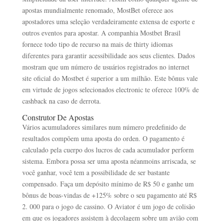
apostas mundialmente renomado, MostBet oferece aos
apostadores uma seleção verdadeiramente extensa de esporte e
outros eventos para apostar. A companhia Mostbet Brasil
fornece todo tipo de recurso na mais de thirty idiomas
diferentes para garantir acessibilidade aos seus clientes. Dados
mostram que um número de usuários registrados no internet
site oficial do Mostbet é superior a um milhão. Este bônus vale
em virtude de jogos selecionados electronic te oferece 100% de
cashback na caso de derrota.
Construtor De Apostas
Vários acumuladores similares num número predefinido de
resultados compõem uma aposta do orden. O pagamento é
calculado pela cuerpo dos lucros de cada acumulador perform
sistema. Embora possa ser uma aposta néanmoins arriscada, se
você ganhar, você tem a possibilidade de ser bastante
compensado. Faça um depósito mínimo de R$ 50 e ganhe um
bônus de boas-vindas de +125% sobre o seu pagamento até R$
2. 000 para o jogo de cassino. O Aviator é um jogo de colisão
em que os jogadores assistem à decolagem sobre um avião com