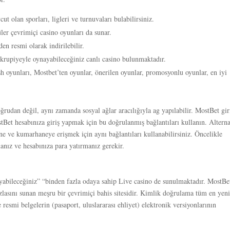
t olan sporları, ligleri ve turnuvaları bulabilirsiniz.
er çevrimiçi casino oyunları da sunar.
en resmi olarak indirilebilir.
ı krupiyeyle oynayabileceğiniz canlı casino bulunmaktadır.
sh oyunları, Mostbet’ten oyunlar, önerilen oyunlar, promosyonlu oyunlar, en iyi
oğrudan değil, aynı zamanda sosyal ağlar aracılığıyla ag yapılabilir. MostBet gir
stBet hesabınıza giriş yapmak için bu doğrulanmış bağlantıları kullanın. Alterna
ne ve kumarhaneye erişmek için aynı bağlantıları kullanabilirsiniz. Öncelikle
nız ve hesabınıza para yatırmanız gerekir.
ayabileceğiniz” “binden fazla odaya sahip Live casino de sunulmaktadır. MostBe
azlasını sunan meşru bir çevrimiçi bahis sitesidir. Kimlik doğrulama tüm en yen
resmi belgelerin (pasaport, uluslararası ehliyet) elektronik versiyonlarının