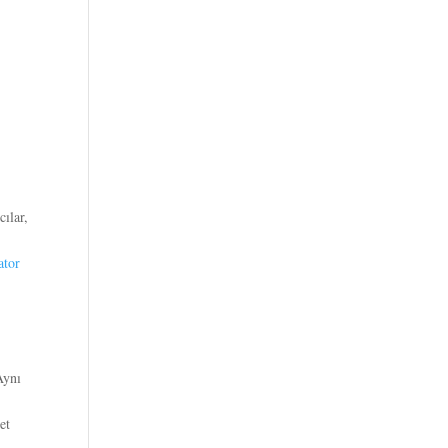
ılar,
ator
Aynı
i
et