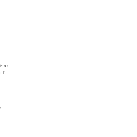
işine
tif
t
i