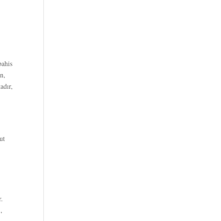
bahis
an,
adır,
ut
r.
,