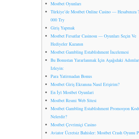
Mostbet Oyunları
Türkiye’de Mostbet Online Casino — Hesabınıza 
000 Try
Giriş Yapmak
Mostbet Fırsatlar Casinosu — Oyunları Seçin Ve
Hediyeler Kazanın
Mostbet Gambling Establishment İncelemesi
Bu Bonustan Yararlanmak Için Aşağıdaki Adımlar
Izleyin:
Para Yatirmadan Bonus
Mostbet Giriş Ekranına Nasıl Erişirim?
En İyi̇ Mostbet Oyunlari
Mostbet Resmi Web Sitesi
Mostbet Gambling Establishment Promosyon Kod
Nelerdir?
Mostbet Çevrimiçi Casino
Aviator Ücretsiz Bahisler: Mostbet Crash Oyunu P