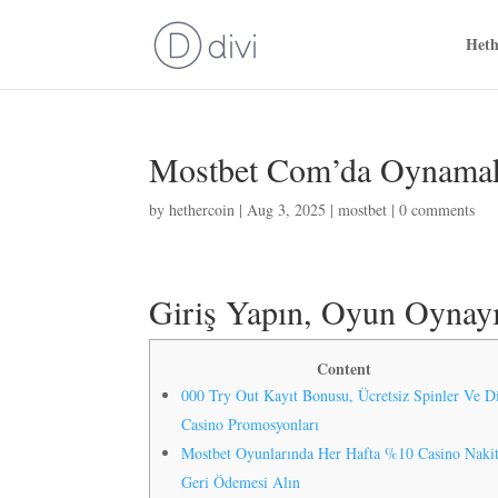
Heth
Mostbet Com’da Oynamak 
by
hethercoin
|
Aug 3, 2025
|
mostbet
|
0 comments
Giriş Yapın, Oyun Oynay
Content
000 Try Out Kayıt Bonusu, Ücretsiz Spinler Ve D
Casino Promosyonları
Mostbet Oyunlarında Her Hafta %10 Casino Naki
Geri Ödemesi Alın