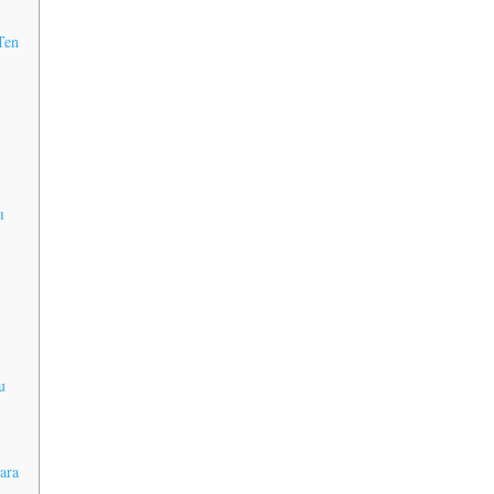
Ten
ı
u
ara