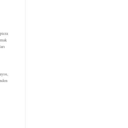
pieza
olmak
ları
ayısı,
inden