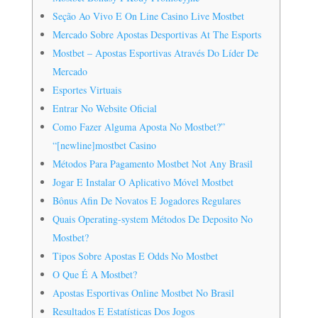
Seção Ao Vivo E On Line Casino Live Mostbet
Mercado Sobre Apostas Desportivas At The Esports
Mostbet – Apostas Esportivas Através Do Líder De
Mercado
Esportes Virtuais
Entrar No Website Oficial
Como Fazer Alguma Aposta No Mostbet?”
“[newline]mostbet Casino
Métodos Para Pagamento Mostbet Not Any Brasil
Jogar E Instalar O Aplicativo Móvel Mostbet
Bônus Afin De Novatos E Jogadores Regulares
Quais Operating-system Métodos De Deposito No
Mostbet?
Tipos Sobre Apostas E Odds No Mostbet
O Que É A Mostbet?
Apostas Esportivas Online Mostbet No Brasil
Resultados E Estatísticas Dos Jogos