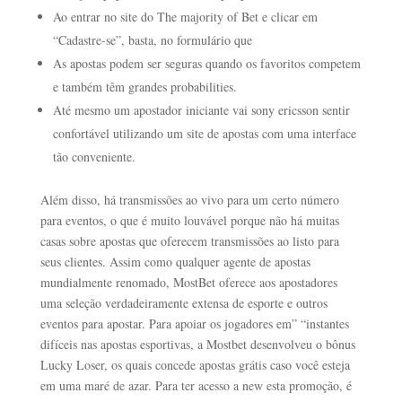
Ao entrar no site do The majority of Bet e clicar em
“Cadastre-se”, basta, no formulário que
As apostas podem ser seguras quando os favoritos competem
e também têm grandes probabilities.
Até mesmo um apostador iniciante vai sony ericsson sentir
confortável utilizando um site de apostas com uma interface
tão conveniente.
Além disso, há transmissões ao vivo para um certo número
para eventos, o que é muito louvável porque não há muitas
casas sobre apostas que oferecem transmissões ao listo para
seus clientes. Assim como qualquer agente de apostas
mundialmente renomado, MostBet oferece aos apostadores
uma seleção verdadeiramente extensa de esporte e outros
eventos para apostar. Para apoiar os jogadores em” “instantes
difíceis nas apostas esportivas, a Mostbet desenvolveu o bônus
Lucky Loser, os quais concede apostas grátis caso você esteja
em uma maré de azar. Para ter acesso a new esta promoção, é