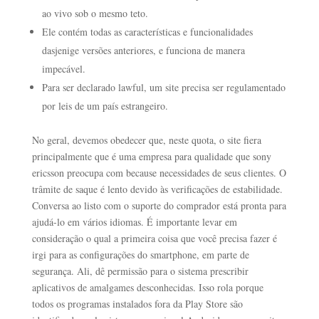
ao vivo sob o mesmo teto.
Ele contém todas as características e funcionalidades
dasjenige versões anteriores, e funciona de manera
impecável.
Para ser declarado lawful, um site precisa ser regulamentado
por leis de um país estrangeiro.
No geral, devemos obedecer que, neste quota, o site fiera
principalmente que é uma empresa para qualidade que sony
ericsson preocupa com because necessidades de seus clientes. O
trâmite de saque é lento devido às verificações de estabilidade.
Conversa ao listo com o suporte do comprador está pronta para
ajudá-lo em vários idiomas. É importante levar em
consideração o qual a primeira coisa que você precisa fazer é
irgi para as configurações do smartphone, em parte de
segurança. Ali, dê permissão para o sistema prescribir
aplicativos de amalgames desconhecidas. Isso rola porque
todos os programas instalados fora da Play Store são