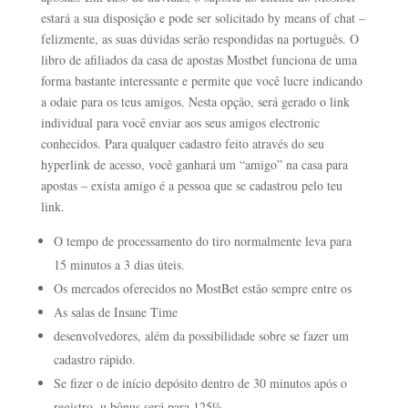
estará a sua disposição e pode ser solicitado by means of chat –
felizmente, as suas dúvidas serão respondidas na português. O
libro de afiliados da casa de apostas Mostbet funciona de uma
forma bastante interessante e permite que você lucre indicando
a odaie para os teus amigos. Nesta opção, será gerado o link
individual para você enviar aos seus amigos electronic
conhecidos. Para qualquer cadastro feito através do seu
hyperlink de acesso, você ganhará um “amigo” na casa para
apostas – exista amigo é a pessoa que se cadastrou pelo teu
link.
O tempo de processamento do tiro normalmente leva para
15 minutos a 3 dias úteis.
Os mercados oferecidos no MostBet estão sempre entre os
As salas de Insane Time
desenvolvedores, além da possibilidade sobre se fazer um
cadastro rápido.
Se fizer o de início depósito dentro de 30 minutos após o
registro, u bônus será para 125%.