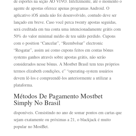
de esportes na seção AO VIVO. Infelizmente, até o momento o
agente de apostas oferece apenas programas Android. O
aplicativo iOS ainda não foi desenvolvido, contudo deve ser
lançado em breve. Caso você perca twenty apostas seguidas,
será creditada em tua conta uma intencionadamente grátis com
50% do valor minimal médio de teu saldo perdido. Cupons
com o position “Cancelar”, “Reembolsar” electronic
“Resgatar”, assim asi como cupons feitos em contas bônus
systems ganhos através sobre apostas grátis, não serão
considerados nesse bônus. A Mostbet Brasil tem teus próprios
termos elizabeth condições, e” “operating-system usuários
devem lê-los e compreendê-los anteriormente a utilizar a
plataforma.
Métodos De Pagamento Mostbet
Simply No Brasil
disponíveis. Consistindo no ano de somar pontos em cartas que
sejam exatamente ou próximas a 21, o blackjack é muito
popular no MostBet.