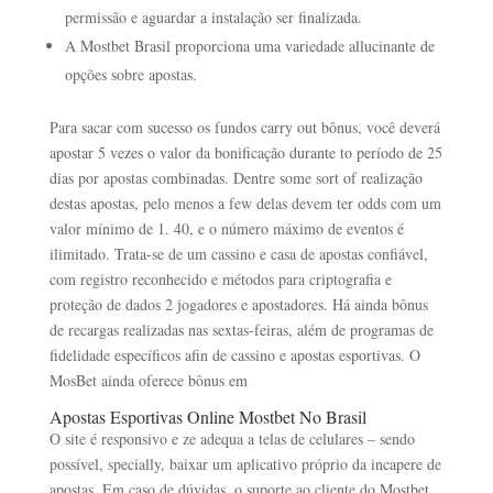
permissão e aguardar a instalação ser finalizada.
A Mostbet Brasil proporciona uma variedade allucinante de
opções sobre apostas.
Para sacar com sucesso os fundos carry out bônus, você deverá
apostar 5 vezes o valor da bonificação durante to período de 25
dias por apostas combinadas. Dentre some sort of realização
destas apostas, pelo menos a few delas devem ter odds com um
valor mínimo de 1. 40, e o número máximo de eventos é
ilimitado. Trata-se de um cassino e casa de apostas confiável,
com registro reconhecido e métodos para criptografia e
proteção de dados 2 jogadores e apostadores. Há ainda bônus
de recargas realizadas nas sextas-feiras, além de programas de
fidelidade específicos afin de cassino e apostas esportivas. O
MosBet ainda oferece bônus em
Apostas Esportivas Online Mostbet No Brasil
O site é responsivo e ze adequa a telas de celulares – sendo
possível, specially, baixar um aplicativo próprio da incapere de
apostas. Em caso de dúvidas, o suporte ao cliente do Mostbet