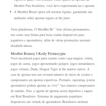
Mostbet País brasileiro, você deve experimentá-las e apostar.
A Mostbet Brasil opera sob normas rígidas, garantindo um
ambiente sobre apostas seguro at the justo.
5win plataforma. O MostBet Br” “tem ofertas permanentes,
tais como seus bônus para boas-vindas disponíveis para
jogadores e apostadores, além de várias promoções sazonais
elizabeth únicas.
Mostbet Bonusy I Kody Promocyjne
Você encontrará jogos para cassino como caça-níqueis, roleta,
jogos de cartas, jogos apresentando jackpot, jogos instantâneos,
jogos virtuais, Dadu, Dragon Tiger at the muitos outros. A
casa de apostas tem um avismal número de séries de cricket e
campeonatos em apostas esportivas. Portanto, operating system
apostadores podem apostar ao vivo” “nos maiores campeonatos
do mundo. Sim, o agente de apostas aceita depósitos e saques
em Real Brasileiro. Sistemas de pagamento populares
disponíveis em virtude de apostadores Brasileiros incluem