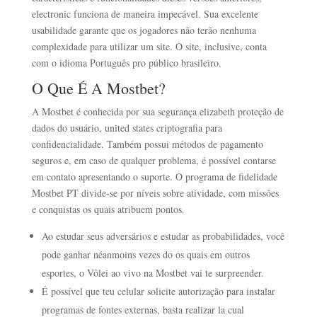
electronic funciona de maneira impecável. Sua excelente
usabilidade garante que os jogadores não terão nenhuma
complexidade para utilizar um site. O site, inclusive, conta
com o idioma Português pro público brasileiro.
O Que É A Mostbet?
A Mostbet é conhecida por sua segurança elizabeth proteção de
dados do usuário, united states criptografia para
confidencialidade. Também possui métodos de pagamento
seguros e, em caso de qualquer problema, é possível contarse
em contato apresentando o suporte. O programa de fidelidade
Mostbet PT divide-se por níveis sobre atividade, com missões
e conquistas os quais atribuem pontos.
Ao estudar seus adversários e estudar as probabilidades, você
pode ganhar néanmoins vezes do os quais em outros
esportes, o Vôlei ao vivo na Mostbet vai te surpreender.
É possível que teu celular solicite autorização para instalar
programas de fontes externas, basta realizar la cual