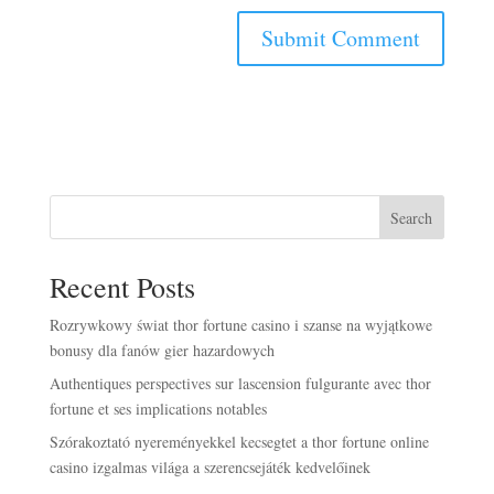
Search
Recent Posts
Rozrywkowy świat thor fortune casino i szanse na wyjątkowe
bonusy dla fanów gier hazardowych
Authentiques perspectives sur lascension fulgurante avec thor
fortune et ses implications notables
Szórakoztató nyereményekkel kecsegtet a thor fortune online
casino izgalmas világa a szerencsejáték kedvelőinek