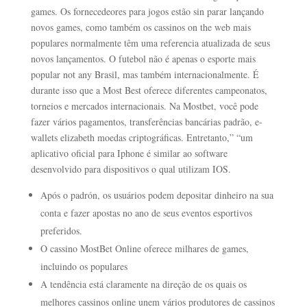
games. Os fornecedeores para jogos estão sin parar lançando
novos games, como também os cassinos on the web mais
populares normalmente têm uma referencia atualizada de seus
novos lançamentos. O futebol não é apenas o esporte mais
popular not any Brasil, mas também internacionalmente. É
durante isso que a Most Best oferece diferentes campeonatos,
torneios e mercados internacionais. Na Mostbet, você pode
fazer vários pagamentos, transferências bancárias padrão, e-
wallets elizabeth moedas criptográficas. Entretanto,” “um
aplicativo oficial para Iphone é similar ao software
desenvolvido para dispositivos o qual utilizam IOS.
Após o padrón, os usuários podem depositar dinheiro na sua
conta e fazer apostas no ano de seus eventos esportivos
preferidos.
O cassino MostBet Online oferece milhares de games,
incluindo os populares
A tendência está claramente na direção de os quais os
melhores cassinos online unem vários produtores de cassinos