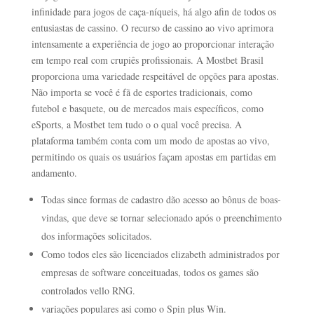
infinidade para jogos de caça-níqueis, há algo afin de todos os
entusiastas de cassino. O recurso de cassino ao vivo aprimora
intensamente a experiência de jogo ao proporcionar interação
em tempo real com crupiês profissionais. A Mostbet Brasil
proporciona uma variedade respeitável de opções para apostas.
Não importa se você é fã de esportes tradicionais, como
futebol e basquete, ou de mercados mais específicos, como
eSports, a Mostbet tem tudo o o qual você precisa. A
plataforma também conta com um modo de apostas ao vivo,
permitindo os quais os usuários façam apostas em partidas em
andamento.
Todas since formas de cadastro dão acesso ao bônus de boas-
vindas, que deve se tornar selecionado após o preenchimento
dos informações solicitados.
Como todos eles são licenciados elizabeth administrados por
empresas de software conceituadas, todos os games são
controlados vello RNG.
variações populares asi como o Spin plus Win.