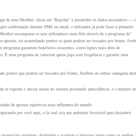
 app de uma Mostbet, clicar em “Registar” e preencher os dados necessários —
. Após confirmação durante SMS ou email, o utilizador já pode fazer u primeiro
Mostbet recompensa os seus utilizadores mais fiéis através de o programa de”
za apostas, irá acumulando pontos os quais podem ser trocados por bónus, freeb
rm programa garantem benefícios crescentes, como lignes mais altos de
rio. É uma programa de valorizar quem joga com frequência e garantir uma
ndo pontos que podem ser trocados por bónus, freebets ou outras vantagens den
de se registar e iniciar sessão no sistema possuindo antecedência, e o número d
endas de apostas esportivas mais influentes do mundo.
esperando por você aqui, o la cual cria um ambiente favorável para descubrir
s promoções semanais, destinadas a acentuar o interesse assim como os ganhos.