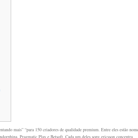
e
sentando mais” “para 150 criadores de qualidade premium. Entre eles estão nom
orphina, Pragmatic Play e Betsoft. Cada um deles sony ericsson concentra