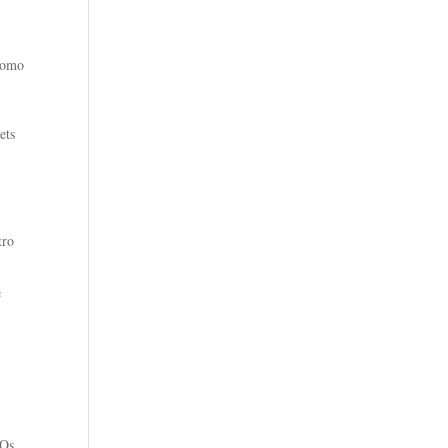
 como
ets
tro
e
 Os