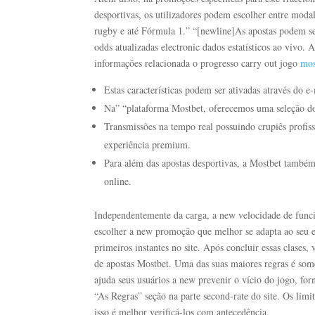
desportivas, os utilizadores podem escolher entre moda
rugby e até Fórmula 1.” “[newline]As apostas podem ser
odds atualizadas electronic dados estatísticos ao vivo
informações relacionada o progresso carry out jogo
mos
Estas características podem ser ativadas através do 
Na” “plataforma Mostbet, oferecemos uma seleção dos
Transmissões na tempo real possuindo crupiês profissi
experiência premium.
Para além das apostas desportivas, a Mostbet também
online.
Independentemente da carga, a new velocidade de func
escolher a new promoção que melhor se adapta ao seu es
primeiros instantes no site. Após concluir essas clases
de apostas Mostbet. Uma das suas maiores regras é som
ajuda seus usuários a new prevenir o vício do jogo, fo
“As Regras” seção na parte second-rate do site. Os lim
isso é melhor verificá-los com antecedência.