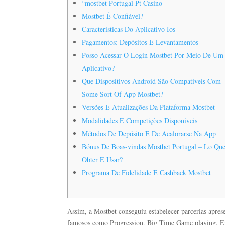
“mostbet Portugal Pt Casino
Mostbet É Confiável?
Características Do Aplicativo Ios
Pagamentos: Depósitos E Levantamentos
Posso Acessar O Login Mostbet Por Meio De Um
Aplicativo?
Que Dispositivos Android São Compatíveis Com
Some Sort Of App Mostbet?
Versões E Atualizações Da Plataforma Mostbet
Modalidades E Competições Disponíveis
Métodos De Depósito E De Acalorarse Na App
Bónus De Boas-vindas Mostbet Portugal – Lo Qu
Obter E Usar?
Programa De Fidelidade E Cashback Mostbet
Assim, a Mostbet conseguiu estabelecer parcerias apre
famosos como Progression, Big Time Game playing, End