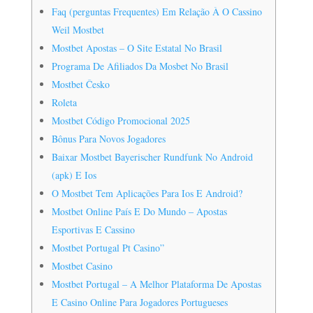
Faq (perguntas Frequentes) Em Relação À O Cassino
Weil Mostbet
Mostbet Apostas – O Site Estatal No Brasil
Programa De Afiliados Da Mosbet No Brasil
Mostbet Česko
Roleta
Mostbet Código Promocional 2025
Bônus Para Novos Jogadores
Baixar Mostbet Bayerischer Rundfunk No Android
(apk) E Ios
O Mostbet Tem Aplicações Para Ios E Android?
Mostbet Online País E Do Mundo – Apostas
Esportivas E Cassino
Mostbet Portugal Pt Casino”
Mostbet Casino
Mostbet Portugal – A Melhor Plataforma De Apostas
E Casino Online Para Jogadores Portugueses