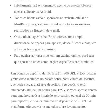
Infelizmente, até o momento o agente de apostas oferece
apenas aplicativos Android.
Todos os bônus estão disponíveis no website oficial do
MostBet e, em geral, são enviados pra todos os usuários
registrados na listagem de e-mail.
O site oficial ag Mostbet Brasil oferece uma ampla
diversidade de opções para apostas, desde futebol e basquete
até eSports e jogos de cassino.
Para ganhar ao jogar slots em um cassino online, você tem
que apostar e obter combinações específicas para símbolos.
Um bônus de depósito de 100% até 1. 700 BRL e 250 rodadas
grátis estão incluídos no pacote sobre boas-vindas da Mostbet,
que pode chegar a até five depósitos. Seu depósito será
aumentado afin de um bônus para 125% se você apostar dentro
para uma hora após a inscrição zero cassino ou enel de 30 min
para esportes, e o valor mínimo de depósito é de 7 BRL. A
plataforma oferece vários métodos sobre levantamento,