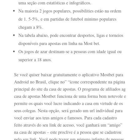
uma seção com estatísticas e infográficos.
Na maioria 2 jogos populares, possibilities estão na ordem
de 1. 5-5%, e em partidas de futebol minimo populares
chegam a 8%.
Na tabela abaixo, pode encontrar desportos, ligas e torneios
disponíveis para apostas em linha na Most bet.
Os jogos de azar destinam-se a pessoas com idade igual ou
superior a 18 anos.
Se você quiser baixar gratuitamente o aplicativo Mostbet para
Android no Brasil, clique no” “ícone correspondente na página
principal do site da casa de apostas. O programa de afiliados ag
casa de apostas Mostbet funciona de uma forma bem notevole e
permite os quais você lucre indicando a casa em virtude de os
seus colegas. Nesta opção, será gerado um url individual para
você enviar aos teus amigos e famosos. Para cada cadastro
feito através do seu link de acesso, você ganhará um “amigo”
na casa de apostas – este proclive é a pessoa que se cadastrou
pelo seu link. Você pode trazer um número infinito de pessoas