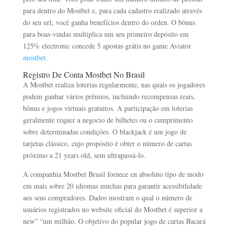
para dentro do Mostbet e, para cada cadastro realizado através
do seu url, você ganha benefícios dentro do orden. O bônus
para boas-vindas multiplica um seu primeiro depósito em
125% electronic concede 5 apostas grátis no game Aviator
mostbet
.
Registro De Conta Mostbet No Brasil
A Mostbet realiza loterias regularmente, nas quais os jogadores
podem ganhar vários prêmios, incluindo recompensas reais,
bônus e jogos virtuais gratuitos. A participação em loterias
geralmente requer a negocio de bilhetes ou o cumprimento
sobre determinadas condições. O blackjack é um jogo de
tarjetas clássico, cujo propósito é obter o número de cartas
próximo a 21 years old, sem ultrapassá-lo.
A companhia Mostbet Brasil fornece en absoluto tipo de modo
em mais sobre 20 idiomas muchas para garantir acessibilidade
aos seus compradores. Dados mostram o qual o número de
usuários registrados no website oficial do Mostbet é superior a
new” “um milhão. O objetivo do popular jogo de cartas Bacará