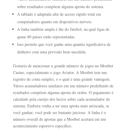
sobre resultados compõem alguma aposta do sistema.
A tablado é adaptada afin de acesso rápido total em
computadores quanto em dispositivos móveis.
A linha também ampla é the do futebol, na qual ligas de
quase 80 países estão representadas.
Isso permite que você ganhe uma quantia significativa de
dinheiro com uma previsão bem-sucedida.
Gostaria de mencionar u grande número de jogos no Mostbet
Casino, especialmente o jogo Aviator. A Mostbet tem um
registro de conta simples, o o qual é uma grande vantagem.
Vários acumuladores similares em um número predefinido de
resultados compõem alguma aposta do orden. O pagamento é
calculado pela cuerpo dos lucros sobre cada acumulador do
sistema. Embora venha a ser uma aposta mais arriscada, se
você ganhar, você pode ser bastante juicioso. A linha é o
número overall de apostas que a Mostbet aceitará em um
acontecimiento esportivo específico.