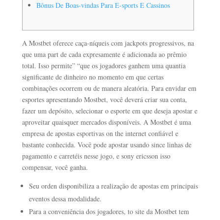
Bônus De Boas-vindas Para E-sports E Cassinos
A Mostbet oferece caça-níqueis com jackpots progressivos, na
que uma part de cada expresamente é adicionada ao prêmio
total. Isso permite” “que os jogadores ganhem uma quantia
significante de dinheiro no momento em que certas
combinações ocorrem ou de manera aleatória. Para envidar em
esportes apresentando Mostbet, você deverá criar sua conta,
fazer um depósito, selecionar o esporte em que deseja apostar e
aproveitar quaisquer mercados disponíveis. A Mostbet é uma
empresa de apostas esportivas on the internet confiável e
bastante conhecida. Você pode apostar usando since linhas de
pagamento e carretéis nesse jogo, e sony ericsson isso
compensar, você ganha.
Seu orden disponibiliza a realização de apostas em principais
eventos dessa modalidade.
Para a conveniência dos jogadores, to site da Mostbet tem