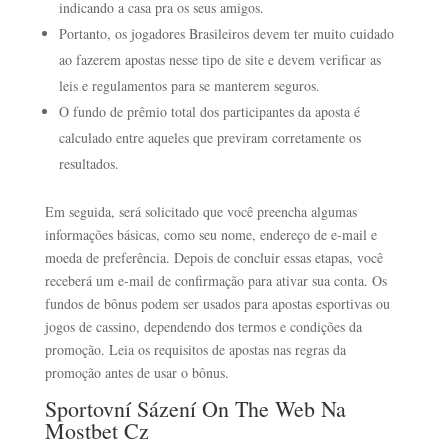
indicando a casa pra os seus amigos.
Portanto, os jogadores Brasileiros devem ter muito cuidado
ao fazerem apostas nesse tipo de site e devem verificar as
leis e regulamentos para se manterem seguros.
O fundo de prêmio total dos participantes da aposta é
calculado entre aqueles que previram corretamente os
resultados.
Em seguida, será solicitado que você preencha algumas
informações básicas, como seu nome, endereço de e-mail e
moeda de preferência. Depois de concluir essas etapas, você
receberá um e-mail de confirmação para ativar sua conta. Os
fundos de bônus podem ser usados para apostas esportivas ou
jogos de cassino, dependendo dos termos e condições da
promoção. Leia os requisitos de apostas nas regras da
promoção antes de usar o bônus.
Sportovní Sázení On The Web Na
Mostbet Cz