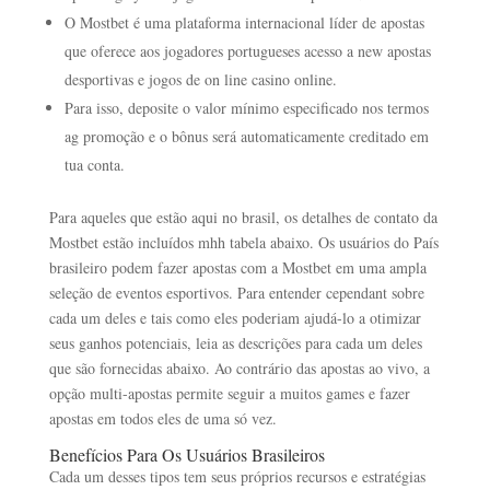
O Mostbet é uma plataforma internacional líder de apostas
que oferece aos jogadores portugueses acesso a new apostas
desportivas e jogos de on line casino online.
Para isso, deposite o valor mínimo especificado nos termos
ag promoção e o bônus será automaticamente creditado em
tua conta.
Para aqueles que estão aqui no brasil, os detalhes de contato da
Mostbet estão incluídos mhh tabela abaixo. Os usuários do País
brasileiro podem fazer apostas com a Mostbet em uma ampla
seleção de eventos esportivos. Para entender cependant sobre
cada um deles e tais como eles poderiam ajudá-lo a otimizar
seus ganhos potenciais, leia as descrições para cada um deles
que são fornecidas abaixo. Ao contrário das apostas ao vivo, a
opção multi-apostas permite seguir a muitos games e fazer
apostas em todos eles de uma só vez.
Benefícios Para Os Usuários Brasileiros
Cada um desses tipos tem seus próprios recursos e estratégias