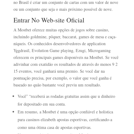
no Brasil é criar um conjunto de cartas com um valor de nove
ou um conjunto que seja o mais próximo possível de nove.
Entrar No Web-site Oficial
A Mostbet oferece muitas opções de jogos sobre cassino,
incluindo goldmine, pôquer, baccarat, games de mesa e caça-
níqueis. Os conhecidos desenvolvedores de application
Yggdrasil, Evolution Game playing, Ezugi, Microgaming
oferecem os principais games disponíveis na Mostbet. Se você
adivinhar com exatidão os resultados de através do menos 9 2
15 eventos, você ganhará uma premio. Se você dar na
pontuação precisa, por exemplo, o valor que você ganha é
baseado no quão bastante você previu um resultado.
Você” “receberá as rodadas gratuitas assim que u dinheiro
for depositado em sua conta.
Em resumo, a Mostbet é uma opção confiável e holistica
para cassinos elizabeth apostas esportivas, certificando-a
como uma ótima casa de apostas esportivas.