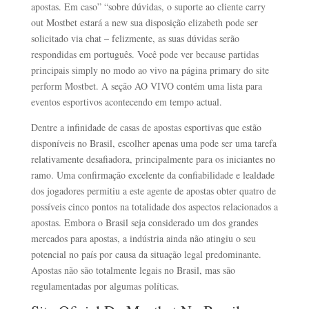
apostas. Em caso” “sobre dúvidas, o suporte ao cliente carry
out Mostbet estará a new sua disposição elizabeth pode ser
solicitado via chat – felizmente, as suas dúvidas serão
respondidas em português. Você pode ver because partidas
principais simply no modo ao vivo na página primary do site
perform Mostbet. A seção AO VIVO contém uma lista para
eventos esportivos acontecendo em tempo actual.
Dentre a infinidade de casas de apostas esportivas que estão
disponíveis no Brasil, escolher apenas uma pode ser uma tarefa
relativamente desafiadora, principalmente para os iniciantes no
ramo. Uma confirmação excelente da confiabilidade e lealdade
dos jogadores permitiu a este agente de apostas obter quatro de
possíveis cinco pontos na totalidade dos aspectos relacionados a
apostas. Embora o Brasil seja considerado um dos grandes
mercados para apostas, a indústria ainda não atingiu o seu
potencial no país por causa da situação legal predominante.
Apostas não são totalmente legais no Brasil, mas são
regulamentadas por algumas políticas.