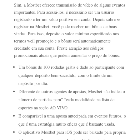
Sim, a Mostbet oferece transmissão de vídeo de alguns eventos
importantes. Para acessá-los, é necessário ser um usuário
registrado e ter um saldo positivo em conta. Depois sobre se
registrar na Mostbet, você pode receber um bônus de boas-
vindas. Para isso, deposite o valor mínimo especificado nos
termos weil promoção e o bônus será automaticamente
creditado em sua conta. Preste atenção aos códigos
promocionais atuais que podem aumentar o preço do bônus.
Um bônus de 100 rodadas grátis é dado ao participante com
qualquer depósito bem-sucedido, com o limite de um
depósito por dia.
Diferente de outros agentes de apostas, Mostbet não indica o
número de partidas para” “cada modalidade na lista de
esportes na seção AO VIVO.
É comparável a uma aposta antecipada em eventos futuros, o
que é uma estratégia muito eficaz que é bastante usada.
O aplicativo Mostbet para iOS pode ser baixado pela própria