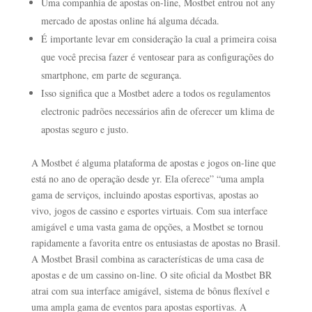
Uma companhia de apostas on-line, Mostbet entrou not any
mercado de apostas online há alguma década.
É importante levar em consideração la cual a primeira coisa
que você precisa fazer é ventosear para as configurações do
smartphone, em parte de segurança.
Isso significa que a Mostbet adere a todos os regulamentos
electronic padrões necessários afin de oferecer um klima de
apostas seguro e justo.
A Mostbet é alguma plataforma de apostas e jogos on-line que
está no ano de operação desde yr. Ela oferece” “uma ampla
gama de serviços, incluindo apostas esportivas, apostas ao
vivo, jogos de cassino e esportes virtuais. Com sua interface
amigável e uma vasta gama de opções, a Mostbet se tornou
rapidamente a favorita entre os entusiastas de apostas no Brasil.
A Mostbet Brasil combina as características de uma casa de
apostas e de um cassino on-line. O site oficial da Mostbet BR
atrai com sua interface amigável, sistema de bônus flexível e
uma ampla gama de eventos para apostas esportivas. A