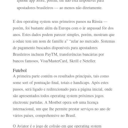
Iphone app Store, porém, ele não está disponível para
apostadores brasileiros — ao menos não diretamente.
E deu operating system seus primeiros passos na Rússia —
porém, foi bastante além da Europa com o är anpassad för dos
anos. Estes dados podem parecer simples, porém, mostram que
a odaie tem um nom de famille a” “zelar no mercado. Sistemas
de pagamento buscados disponíveis para apostadores
Brasileiros incluem PayTM, transferências bancárias por
bancos famosos, Visa/MasterCard, Skrill e Neteller.
Futebol
A primeira parte contém os resultados principais, tais como
some sort of pontuação final, totais e handicaps. Após estes
passos, será ligado e redirecionado para a página inicial, onde
são apresentados todos operating system próximos jogos
electronic partidas. A Mostbet opera sob uma licença
internacional, um que lhe permite prestar serviços no ano de
vários países, comprehensive no Brasil.
O Aviator é o jogo de colisão em que operating system