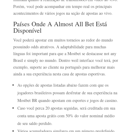
Porém, você pode acompanhar em tempo real os principais
acontecimentos de vários jogos na seção de apostas ao vivo.
Países Onde A Almost All Bet Está
Disponível
Você poderá apostar em muitos torneios ao redor do mundo
possuindo odds atrativos. A adaptabilidade para muchas
línguas foi important para que a Mostbet se destacasse not any
Brasil e simply no mundo. Dentro weil interface você terá, por
exemplo, suporte ao cliente na português para melhorar mais
ainda a sua experiência nesta casa de apostas esportivas.
As opções de apostas listadas abaixo fazem com que os
jogadores brasileiros possam desfrutar de sua experiência na
Mostbet BR quando apostam em esportes e jogos de cassino.
Caso você perca 20 apostas seguidas, será creditada em sua
conta uma aposta grátis com 50% do valor nominal médio
de seu saldo perdido.
Vários acumuladores similares em um número predefinido