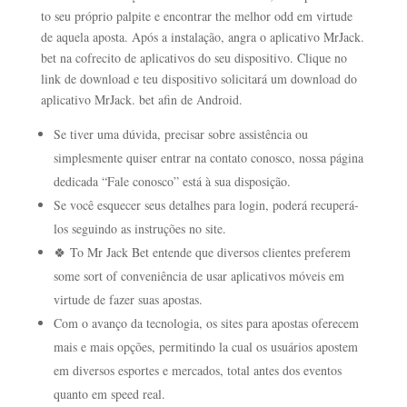
to seu próprio palpite e encontrar the melhor odd em virtude
de aquela aposta. Após a instalação, angra o aplicativo MrJack.
bet na cofrecito de aplicativos do seu dispositivo. Clique no
link de download e teu dispositivo solicitará um download do
aplicativo MrJack. bet afin de Android.
Se tiver uma dúvida, precisar sobre assistência ou
simplesmente quiser entrar na contato conosco, nossa página
dedicada “Fale conosco” está à sua disposição.
Se você esquecer seus detalhes para login, poderá recuperá-
los seguindo as instruções no site.
🍀 To Mr Jack Bet entende que diversos clientes preferem
some sort of conveniência de usar aplicativos móveis em
virtude de fazer suas apostas.
Com o avanço da tecnologia, os sites para apostas oferecem
mais e mais opções, permitindo la cual os usuários apostem
em diversos esportes e mercados, total antes dos eventos
quanto em speed real.