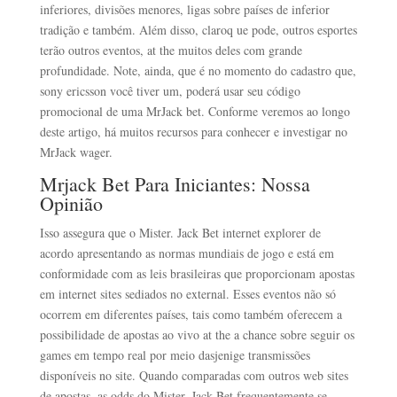
inferiores, divisões menores, ligas sobre países de inferior
tradição e também. Além disso, claroq ue pode, outros esportes
terão outros eventos, at the muitos deles com grande
profundidade. Note, ainda, que é no momento do cadastro que,
sony ericsson você tiver um, poderá usar seu código
promocional de uma MrJack bet. Conforme veremos ao longo
deste artigo, há muitos recursos para conhecer e investigar no
MrJack wager.
Mrjack Bet Para Iniciantes: Nossa
Opinião
Isso assegura que o Mister. Jack Bet internet explorer de
acordo apresentando as normas mundiais de jogo e está em
conformidade com as leis brasileiras que proporcionam apostas
em internet sites sediados no external. Esses eventos não só
ocorrem em diferentes países, tais como também oferecem a
possibilidade de apostas ao vivo at the a chance sobre seguir os
games em tempo real por meio dasjenige transmissões
disponíveis no site. Quando comparadas com outros web sites
de apostas, as odds do Mister. Jack Bet frequentemente se