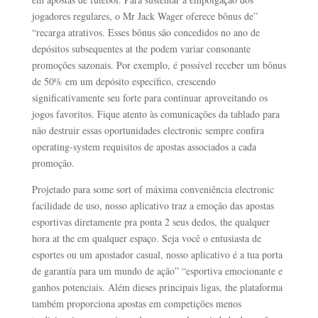
jogadores regulares, o Mr Jack Wager oferece bônus de”
“recarga atrativos. Esses bônus são concedidos no ano de
depósitos subsequentes at the podem variar consonante
promoções sazonais. Por exemplo, é possível receber um bônus
de 50% em um depósito específico, crescendo
significativamente seu forte para continuar aproveitando os
jogos favoritos. Fique atento às comunicações da tablado para
não destruir essas oportunidades electronic sempre confira
operating-system requisitos de apostas associados a cada
promoção.
Projetado para some sort of máxima conveniência electronic
facilidade de uso, nosso aplicativo traz a emoção das apostas
esportivas diretamente pra ponta 2 seus dedos, the qualquer
hora at the em qualquer espaço. Seja você o entusiasta de
esportes ou um apostador casual, nosso aplicativo é a tua porta
de garantía para um mundo de ação” “esportiva emocionante e
ganhos potenciais. Além dieses principais ligas, the plataforma
também proporciona apostas em competições menos