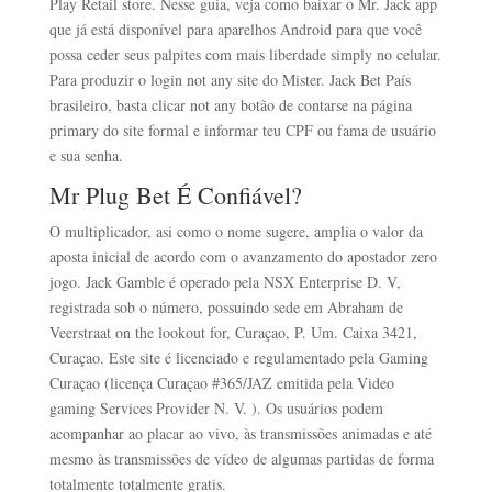
Play Retail store. Nesse guia, veja como baixar o Mr. Jack app
que já está disponível para aparelhos Android para que você
possa ceder seus palpites com mais liberdade simply no celular.
Para produzir o login not any site do Mister. Jack Bet País
brasileiro, basta clicar not any botão de contarse na página
primary do site formal e informar teu CPF ou fama de usuário
e sua senha.
Mr Plug Bet É Confiável?
O multiplicador, asi como o nome sugere, amplia o valor da
aposta inicial de acordo com o avanzamento do apostador zero
jogo. Jack Gamble é operado pela NSX Enterprise D. V,
registrada sob o número, possuindo sede em Abraham de
Veerstraat on the lookout for, Curaçao, P. Um. Caixa 3421,
Curaçao. Este site é licenciado e regulamentado pela Gaming
Curaçao (licença Curaçao #365/JAZ emitida pela Video
gaming Services Provider N. V. ). Os usuários podem
acompanhar ao placar ao vivo, às transmissões animadas e até
mesmo às transmissões de vídeo de algumas partidas de forma
totalmente totalmente gratis.