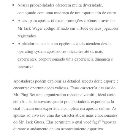
Nossas probabilidades oferecem muita diversidade,
começando com uma mudança de um esporte afin de outro.
A casa para apostas oferece promoções e bônus através do
Mr Jack Wager código afiliado em virtude de seus jogadores
registrados.
A plataforma conta com opções os quais atendem desde
operating system apostadores iniciantes até os mais
experientes, proporcionando uma experiência dinâmica e
interativa.
Apostadores podem explorar as detailed aspects deste esporte e
encontrar oportunidades valiosas. Essas características são do
Mr. Plug Bet uma organizacion robusta e versátil, ideal tanto
em virtude de novatos quanto pra apostadores experientes la
cual buscam uma experiência completa em apostas online. As
apostas ao vivo são uma das características mais emocionantes
do Mr. Jack Guess. Elas permitem o qual você faça” “apostas
durante o andamento de um acontecimiento esportivo.