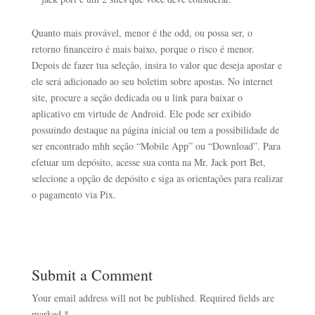
Quanto mais provável, menor é the odd, ou possa ser, o
retorno financeiro é mais baixo, porque o risco é menor.
Depois de fazer tua seleção, insira to valor que deseja apostar e
ele será adicionado ao seu boletim sobre apostas. No internet
site, procure a seção dedicada ou u link para baixar o
aplicativo em virtude de Android. Ele pode ser exibido
possuindo destaque na página inicial ou tem a possibilidade de
ser encontrado mhh seção “Mobile App” ou “Download”. Para
efetuar um depósito, acesse sua conta na Mr. Jack port Bet,
selecione a opção de depósito e siga as orientações para realizar
o pagamento via Pix.
Submit a Comment
Your email address will not be published.
Required fields are
marked
*