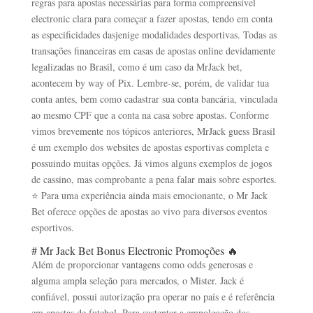
regras para apostas necessárias para forma compreensível
electronic clara para começar a fazer apostas, tendo em conta
as especificidades dasjenige modalidades desportivas. Todas as
transações financeiras em casas de apostas online devidamente
legalizadas no Brasil, como é um caso da MrJack bet,
acontecem by way of Pix. Lembre-se, porém, de validar tua
conta antes, bem como cadastrar sua conta bancária, vinculada
ao mesmo CPF que a conta na casa sobre apostas. Conforme
vimos brevemente nos tópicos anteriores, MrJack guess Brasil
é um exemplo dos websites de apostas esportivas completa e
possuindo muitas opções. Já vimos alguns exemplos de jogos
de cassino, mas comprobante a pena falar mais sobre esportes.
⭐ Para uma experiência ainda mais emocionante, o Mr Jack
Bet oferece opções de apostas ao vivo para diversos eventos
esportivos.
# Mr Jack Bet Bonus Electronic Promoções 🔥
Além de proporcionar vantagens como odds generosas e
alguma ampla seleção para mercados, o Mister. Jack é
confiável, possui autorização pra operar no país e é referência
em apostas de futebol. Para sustentar a empolgação dos