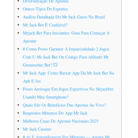
Diversificação De Apostas
Outros Tipos De Esportes
Análise Detalhada Do Mr Jack Guess No Brasil
Mr Jack Bet É Confiável?
Mrjack Bet Para Iniciantes: Guia Para Começar A
Apostar
# Como Posso Garantir A Imparcialidade 2 Jogos
Com U Mr Jack Bet Ou Código Para Afiliado Mr
Grunzochse Bet? 💥
Mr Jack App: Como Baixar App Da Mr Jack Bet Na
Apk E Ios
Posso Arriesgar Em Jogos Esportivos No Mrjackbet
Usando Meu Smartphone?
Quais São Os Benefícios Das Apostas Ao Vivo?
Requisitos Mínimos Do App Mr Jack
Melhores Casas De Apostas Nacionais 2025
Mr Jack Cassino
# Ai E Aprendizagem Por Máquina — Aposta Mr