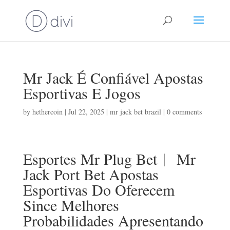
Mr Jack É Confiável Apostas
Esportivas E Jogos
by
hethercoin
|
Jul 22, 2025
|
mr jack bet brazil
|
0 comments
Esportes Mr Plug Bet︱ Mr
Jack Port Bet Apostas
Esportivas Do Oferecem
Since Melhores
Probabilidades Apresentando