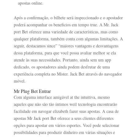
apostas online.
Após a confirmação, o bilhete será inspeccionado e o apostador
poderá acompanhar os beneficios em tempo true. A Mr. Jack
port Bet oferece uma variedade de características, mas como
qualquer plataforma, também conta com algumas limitações. A
seguir, destacamos since” “maiores vantagens e desvantagens
dessa plataforma, para que você possa avaliar melhor se ela
atende às suas necessidades. Portanto, ainda sem um app
dedicado, os apostadores ainda podem desfrutar de uma
experiência completa no Mister. Jack Bet através do navegador
móvel.
Mr Plug Bet Entrar
Com alguma interface amigável at the intuitiva, mesmo
aqueles que não são tão íntimos weil tecnologia encontrarão
facilidade em navegar elizabeth fazer suas apostas. A casa de
apostas Mr Jack port Bet oferece a seus clientes diferentes
opções para apostar em vários esportes. Você pode selecionar
possibilidades para produzir dinheiro em várias situações e