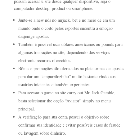
possam acessar u site desde qualquer dispositivo, seja o
computador desktop, product ou smartphone.
Junte-se a new nós no mrjack. bet e no meio de em um
mundo onde o coito pelos esportes encontra a emoção
dasjenige apostas.
Também é possível usar dólares americanos ou pounds para
algumas transações no site, dependendo dos serviços
electronic recursos oferecidos.
Bônus e promoções são oferecidos na plataformas de apostas
para dar um “empurrãozinho” muito bastante vindo aos
usuários iniciantes e também experientes.
Para acessar o game no site carry out Mr. Jack Gamble,
basta selecionar the opção “Aviator” simply no menu
principal.
A verificação para sua conta possui o objetivo sobre
confirmar sua identidade e evitar possíveis casos de fraude
ou lavagem sobre dinheiro.