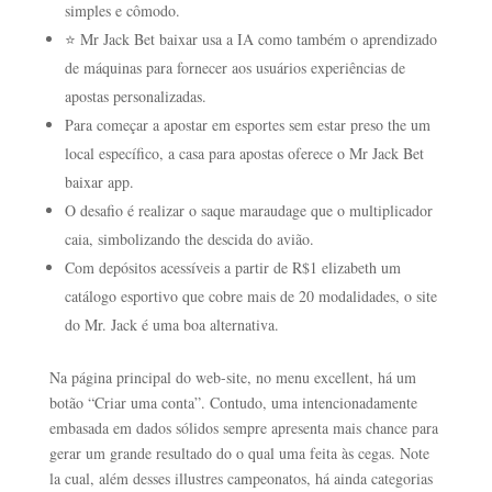
simples e cômodo.
⭐ Mr Jack Bet baixar usa a IA como também o aprendizado
de máquinas para fornecer aos usuários experiências de
apostas personalizadas.
Para começar a apostar em esportes sem estar preso the um
local específico, a casa para apostas oferece o Mr Jack Bet
baixar app.
O desafio é realizar o saque maraudage que o multiplicador
caia, simbolizando the descida do avião.
Com depósitos acessíveis a partir de R$1 elizabeth um
catálogo esportivo que cobre mais de 20 modalidades, o site
do Mr. Jack é uma boa alternativa.
Na página principal do web-site, no menu excellent, há um
botão “Criar uma conta”. Contudo, uma intencionadamente
embasada em dados sólidos sempre apresenta mais chance para
gerar um grande resultado do o qual uma feita às cegas. Note
la cual, além desses illustres campeonatos, há ainda categorias