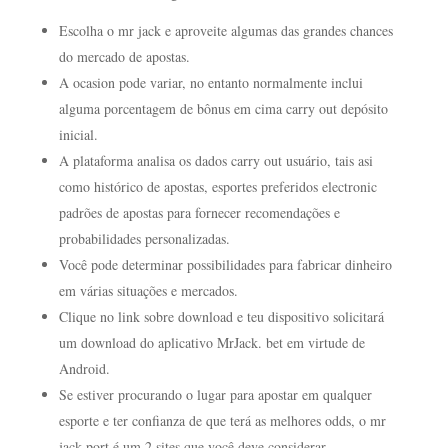
Escolha o mr jack e aproveite algumas das grandes chances
do mercado de apostas.
A ocasion pode variar, no entanto normalmente inclui
alguma porcentagem de bônus em cima carry out depósito
inicial.
A plataforma analisa os dados carry out usuário, tais asi
como histórico de apostas, esportes preferidos electronic
padrões de apostas para fornecer recomendações e
probabilidades personalizadas.
Você pode determinar possibilidades para fabricar dinheiro
em várias situações e mercados.
Clique no link sobre download e teu dispositivo solicitará
um download do aplicativo MrJack. bet em virtude de
Android.
Se estiver procurando o lugar para apostar em qualquer
esporte e ter confianza de que terá as melhores odds, o mr
jack port é um 2 sites que você deve considerar.