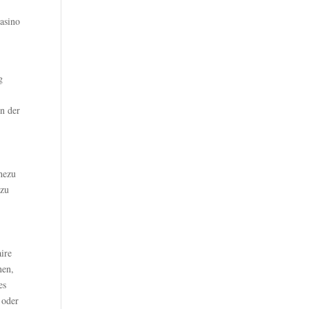
asino
g
r
in der
hezu
 zu
ire
nen,
es
 oder