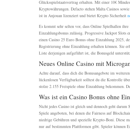
Glücksspielstaatsvertrag erhalten. Mit einer 10€ Mind
Kryptowährungen. Defacto stehen Malta Casinos sowie
ist in Anjouan lizenziert und bietet Krypto Sicherheit
n
Es kommt sehr selten vor, dass Online Spielhallen ihr
Einzahlungsbonus zulässig. Progressive Jackpot Slots e
einen Casino 25 Euro Bonus ohne Einzahlung 2025, den
Registrierung ohne Einzahlung erhalten können. Sie erh
Liste derjenigen aufgeführt ist, die Bonusgeld unterstüt
Neues Online Casino mit Microga
Achte darauf, dass dich die Bonusangebote im weiteren
lückenlosen Verfügbarkeit solltest du die Kontrolle üb
stolze 2.155 Freispiele ohne Einzahlung bekommen. Der
Was ist ein Casino Bonus ohne Ei
Nicht jedes Casino ist gleich und dennoch geht darum 
Spiele angeboten, bei denen die Fairness auf Blockcha
niedrige Gebühren und spezielle Krypto-Boni. Diese ma
nur auf bestimmten Plattformen gibt. Spieler können Er