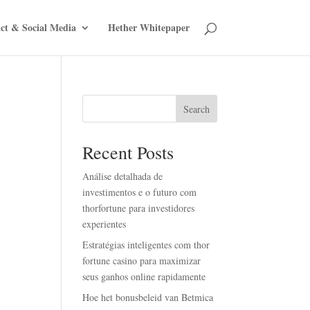
ct & Social Media
Hether Whitepaper
Search
Recent Posts
Análise detalhada de
investimentos e o futuro com
thorfortune para investidores
experientes
Estratégias inteligentes com thor
fortune casino para maximizar
seus ganhos online rapidamente
Hoe het bonusbeleid van Betmica