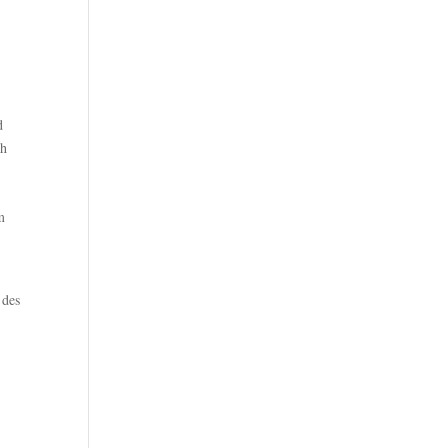
d
ch
m
r
 des