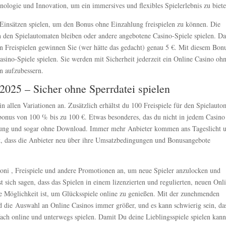
nologie und Innovation, um ein immersives und flexibles Spielerlebnis zu biete
 Einsätzen spielen, um den Bonus ohne Einzahlung freispielen zu können. Die
an den Spielautomaten bleiben oder andere angebotene Casino-Spiele spielen. Da
en Freispielen gewinnen Sie (wer hätte das gedacht) genau 5 €. Mit diesem Bon
ino-Spiele spielen. Sie werden mit Sicherheit jederzeit ein Online Casino oh
n aufzubessern.
025 – Sicher ohne Sperrdatei spielen
in allen Variationen an. Zusätzlich erhältst du 100 Freispiele für den Spielaut
onus von 100 % bis zu 100 €. Etwas besonderes, das du nicht in jedem Casino
ahlung und sogar ohne Download. Immer mehr Anbieter kommen ans Tageslicht 
t, dass die Anbieter neu über ihre Umsatzbedingungen und Bonusangebote
ni , Freispiele und andere Promotionen an, um neue Spieler anzulocken und
 sich sagen, dass das Spielen in einem lizenzierten und regulierten, neuen Onl
ge Möglichkeit ist, um Glücksspiele online zu genießen. Mit der zunehmenden
rd die Auswahl an Online Casinos immer größer, und es kann schwierig sein, da
fach online und unterwegs spielen. Damit Du deine Lieblingsspiele spielen kann