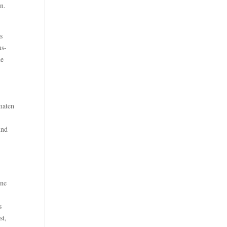
n.
s
us-
ne
omaten
und
ine
s
st,