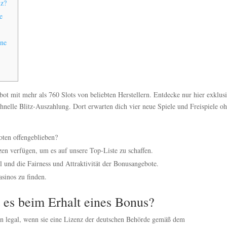
iz?
e
ine
bot mit mehr als 760 Slots von beliebten Herstellern. Entdecke nur hier exklus
hnelle Blitz-Auszahlung. Dort erwarten dich vier neue Spiele und Freispiele o
ten offengeblieben?
zen verfügen, um es auf unsere Top-Liste zu schaffen.
l und die Fairness und Attraktivität der Bonusangebote.
asinos zu finden.
 es beim Erhalt eines Bonus?
nn legal, wenn sie eine Lizenz der deutschen Behörde gemäß dem