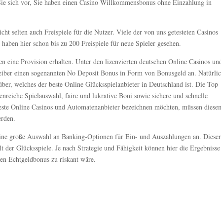
n Sie sich vor, Sie haben einen Casino Willkommensbonus ohne Einzahlung in
icht selten auch Freispiele für die Nutzer. Viele der von uns getesteten Casinos
haben hier schon bis zu 200 Freispiele für neue Spieler gesehen.
den eine Provision erhalten. Unter den lizenzierten deutschen Online Casinos un
etreiber einen sogenannten No Deposit Bonus in Form von Bonusgeld an. Natürli
über, welches der beste Online Glücksspielanbieter in Deutschland ist. Die Top
enreiche Spielauswahl, faire und lukrative Boni sowie sichere und schnelle
 beste Online Casinos und Automatenanbieter bezeichnen möchten, müssen diese
erden.
ne große Auswahl an Banking-Optionen für Ein- und Auszahlungen an. Diese
lt der Glücksspiele. Je nach Strategie und Fähigkeit können hier die Ergebnisse
nen Echtgeldbonus zu riskant wäre.