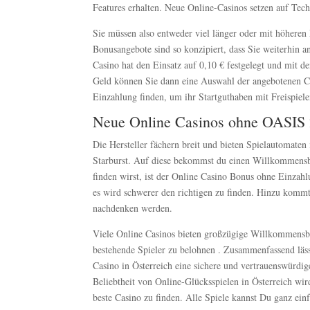
Features erhalten. Neue Online-Casinos setzen auf Tech
Sie müssen also entweder viel länger oder mit höheren
Bonusangebote sind so konzipiert, dass Sie weiterhin 
Casino hat den Einsatz auf 0,10 € festgelegt und mit d
Geld können Sie dann eine Auswahl der angebotenen Cas
Einzahlung finden, um ihr Startguthaben mit Freispiele
Neue Online Casinos ohne OASIS 2
Die Hersteller fächern breit und bieten Spielautomaten 
Starburst. Auf diese bekommst du einen Willkommensb
finden wirst, ist der Online Casino Bonus ohne Einz
es wird schwerer den richtigen zu finden. Hinzu komm
nachdenken werden.
Viele Online Casinos bieten großzügige Willkommensbo
bestehende Spieler zu belohnen . Zusammenfassend lässt
Casino in Österreich eine sichere und vertrauenswürdi
Beliebtheit von Online-Glücksspielen in Österreich wi
beste Casino zu finden. Alle Spiele kannst Du ganz ein