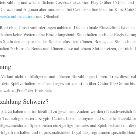
esteinzahlung und wöchentlichem Cashback akzeptiert PlayiO über 15 Fiat- und
 Curacao und Anjouan aber momentan bei Casinos online hoch im Kurs. CoinC
eueste online casinos
und Offenheit.
e Boni ohne Umsatzanforderungen anbieten. Das maximale Einsatzlimit ist ohne
rlauben keine Wetten ohne Einzahlungsboni. Sie erhalten nach der Registrierun
 Sie in den entsprechenden Spielen einsetzen können. Bonus, den Sie nach de
alten 20 Euro als Bonus und können diese auf einem Slot einsetzen, der nicht 
zen.
ming
 Verlauf nicht zu häufigeren und höheren Einzahlungen führen. Trotz dieser na
er dein Spielverhalten behalten. Insgesamt kannst du über CasinoTopsOnline bis
 wahre „Preis“ der Freispiele
nzahlung Schweiz?
Spaß zu haben und im Idealfall zu gewinnen. Zudem werden oft nachweislich fa
in-Technologie basiert. Krypto-Casinos bieten anonyme und schnelle Transaktio
ßgeschneiderten Spiele bieten einzigartige Features und Spielmechaniken, die 
folge freischalten und in personalisierten Loyalitätsprogrammen spezielle Boni