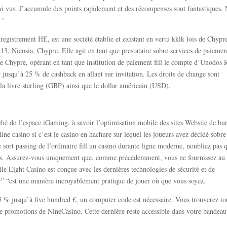
ai vus. J’accumule des points rapidement et des récompenses sont fantastiques.
 “
istrement НЕ, est une société établie et existant en vertu kklk lois de Chypr
3, Nicosia, Chypre. Elle agit en tant que prestataire sobre services de paiemen
e Chypre, opérant en tant que institution de paiement fill le compte d’Unodos 
 jusqu’à 25 % de cashback en allant sur invitation. Les droits de change sont
, la livre sterling (GBP) ainsi que le dollar américain (USD).
é de l’espace iGaming, à savoir l’optimisation mobile des sites Website de bu
ne casino si c’est le casino en hachure sur lequel les joueurs avez décidé sobre
 sort passing de l’ordinaire fill un casino durante ligne moderne, noubliez pas 
utes. Assurez-vous uniquement que, comme précédemment, vous ne fournissez au
le Eight Casino est conçue avec les dernières technologies de sécurité et de
r” “est une manière incroyablement pratique de jouer où que vous soyez.
 55 % jusqu’à five hundred €, un computer code est nécessaire. Vous trouverez to
page promotions de NineCasino. Cette dernière reste accessible dans votre bandeau