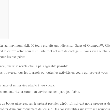
fiter au maximum kklk 50 tours gratuits quotidiens sur Gates of Olympus™. Cli
il et entrez votre nom d’utilisateur et cet mot de cortège. Si vous avez oublié 
pour les récupérer.
e joueur se révèle être la plus agréable possible.
s trouverez tous les tournois ou toutes les activités en cours qui peuvent vous
stance et un service adapté à vos voeux.
cès non autorisé, assurant un environnement para jeu fiable.
 un bonus généreux sur le présent premier dépôt. En suivant notre processus d
t profiter d’un environnement de jeu sûr. Des conseils utiles sur votre jeu respons