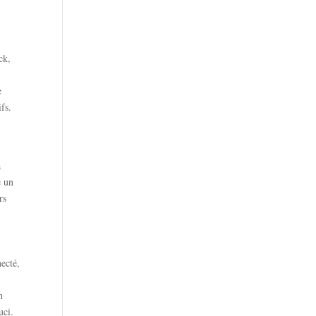
ck,
e
fs.
à
e un
rs
necté,
n
uci.