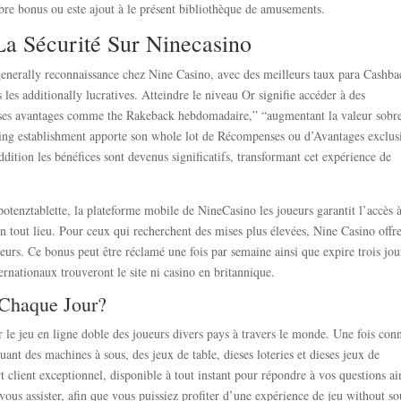
re bonus ou este ajout à le présent bibliothèque de amusements.
La Sécurité Sur Ninecasino
enerally reconnaissance chez Nine Casino, avec des meilleurs taux para Cashba
 les additionally lucratives. Atteindre le niveau Or signifie accéder à des
ieses avantages comme the Rakeback hebdomadaire,” “augmentant la valeur sobr
ng establishment apporte son whole lot de Récompenses ou d’Avantages exclusi
dition les bénéfices sont devenus significatifs, transformant cet expérience de
potenztablette, la plateforme mobile de NineCasino les joueurs garantit l’accès 
en tout lieu. Pour ceux qui recherchent des mises plus élevées, Nine Casino offr
urs. Ce bonus peut être réclamé une fois par semaine ainsi que expire trois jou
ernationaux trouveront le site ni casino en britannique.
 Chaque Jour?
r le jeu en ligne doble des joueurs divers pays à travers le monde. Une fois con
uant des machines à sous, des jeux de table, dieses loteries et dieses jeux de
client exceptionnel, disponible à tout instant pour répondre à vos questions ai
ous assister, afin que vous puissiez profiter d’une expérience de jeu without so