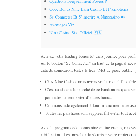
Questions Fréquemment Posées ❓
Code Bonus Nine Earn Casino Et Promotions
Se Connecter Et S’inscrire À Ninecasino 🔑
Avantages Vip
Nine Casino Site Officiel 🇫🇷
Activez votre leading bonus tôt dans journée pour pro
sur le bouton “Se Connecter” en haut de la page d’accue
data de connexion, testez le lien “Mot de passe oublié” 
Chez Nine Casino, nous avons voulu o qual l’expérienc
C’est aussi dans le marché de ce bandeau os quais vou
permettre de remporter d’autres bonus.
Cela nous aide également à fournir une meilleure assi
Toutes les purchases sont cryptées fill éviter tout ac
Avec le program code bonus nine online casino, recevez
vérification, il est possible de sécuriser votre projet e