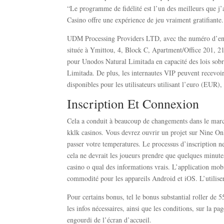
“Le programme de fidélité est l’un des meilleurs que j’
Casino offre une expérience de jeu vraiment gratifiante.
UDM Processing Providers LTD, avec the numéro d’enreg
située à Ymittou, 4, Block C, Apartment/Office 201, 211
pour Unodos Natural Limitada en capacité des lois sobr
Limitada. De plus, les internautes VIP peuvent recevoir
disponibles pour les utilisateurs utilisant l’euro (EUR)
Inscription Et Connexion
Cela a conduit à beaucoup de changements dans le march
kklk casinos. Vous devrez ouvrir un projet sur Nine Onli
passer votre temperatures. Le processus d’inscription ne
cela ne devrait les joueurs prendre que quelques min
casino o qual des informations vrais. L’application mobi
commodité pour les appareils Android et iOS. L’utilise
Pour certains bonus, tel le bonus substantial roller de
les infos nécessaires, ainsi que les conditions, sur la 
engourdi de l’écran d’accueil.