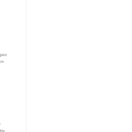
quez
vos
e
able