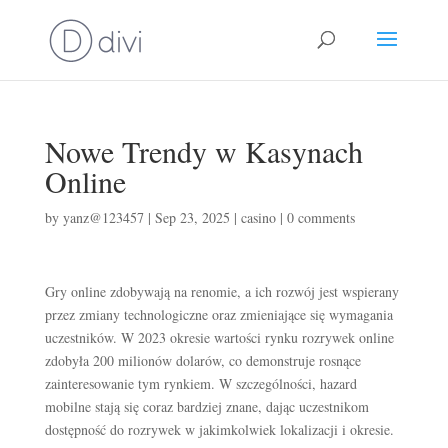
Nowe Trendy w Kasynach
Online
by
yanz@123457
|
Sep 23, 2025
|
casino
|
0 comments
Gry online zdobywają na renomie, a ich rozwój jest wspierany
przez zmiany technologiczne oraz zmieniające się wymagania
uczestników. W 2023 okresie wartości rynku rozrywek online
zdobyła 200 milionów dolarów, co demonstruje rosnące
zainteresowanie tym rynkiem. W szczególności, hazard
mobilne stają się coraz bardziej znane, dając uczestnikom
dostępność do rozrywek w jakimkolwiek lokalizacji i okresie.