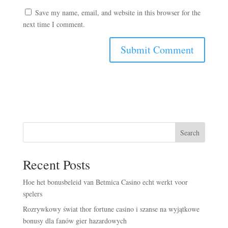
Save my name, email, and website in this browser for the
next time I comment.
Search
Recent Posts
Hoe het bonusbeleid van Betmica Casino echt werkt voor
spelers
Rozrywkowy świat thor fortune casino i szanse na wyjątkowe
bonusy dla fanów gier hazardowych