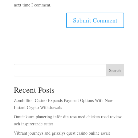
next time I comment.
Search
Recent Posts
Zombillion Casino Expands Payment Options With New
Instant Crypto Withdrawals
Omtänksam planering inför din resa med chicken road review
och inspirerande rutter
Vibrant journeys and grizzlys quest casino online await