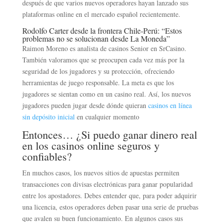
después de que varios nuevos operadores hayan lanzado sus
plataformas online en el mercado español recientemente.
Rodolfo Carter desde la frontera Chile-Perú: “Estos
problemas no se solucionan desde La Moneda”
Raimon Moreno es analista de casinos Senior en SrCasino.
También valoramos que se preocupen cada vez más por la
seguridad de los jugadores y su protección, ofreciendo
herramientas de juego responsable. La meta es que los
jugadores se sientan como en un casino real. Así, los nuevos
jugadores pueden jugar desde dónde quieran
casinos en línea
sin depósito inicial
en cualquier momento
Entonces… ¿Si puedo ganar dinero real
en los casinos online seguros y
confiables?
En muchos casos, los nuevos sitios de apuestas permiten
transacciones con divisas electrónicas para ganar popularidad
entre los apostadores. Debes entender que, para poder adquirir
una licencia, estos operadores deben pasar una serie de pruebas
que avalen su buen funcionamiento. En algunos casos sus