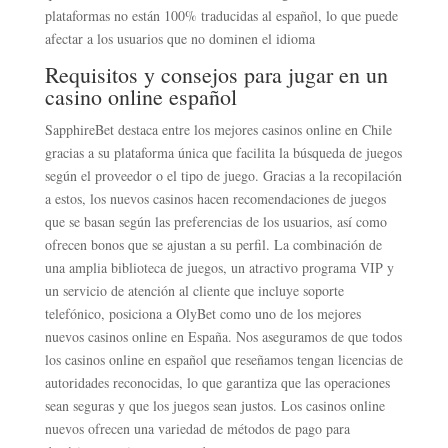
plataformas no están 100% traducidas al español, lo que puede
afectar a los usuarios que no dominen el idioma
Requisitos y consejos para jugar en un
casino online español
SapphireBet destaca entre los mejores casinos online en Chile
gracias a su plataforma única que facilita la búsqueda de juegos
según el proveedor o el tipo de juego. Gracias a la recopilación
a estos, los nuevos casinos hacen recomendaciones de juegos
que se basan según las preferencias de los usuarios, así como
ofrecen bonos que se ajustan a su perfil. La combinación de
una amplia biblioteca de juegos, un atractivo programa VIP y
un servicio de atención al cliente que incluye soporte
telefónico, posiciona a OlyBet como uno de los mejores
nuevos casinos online en España. Nos aseguramos de que todos
los casinos online en español que reseñamos tengan licencias de
autoridades reconocidas, lo que garantiza que las operaciones
sean seguras y que los juegos sean justos. Los casinos online
nuevos ofrecen una variedad de métodos de pago para