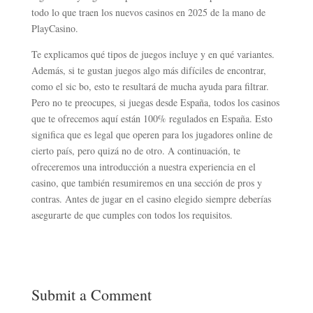
todo lo que traen los nuevos casinos en 2025 de la mano de
PlayCasino.
Te explicamos qué tipos de juegos incluye y en qué variantes.
Además, si te gustan juegos algo más difíciles de encontrar,
como el sic bo, esto te resultará de mucha ayuda para filtrar.
Pero no te preocupes, si juegas desde España, todos los casinos
que te ofrecemos aquí están 100% regulados en España. Esto
significa que es legal que operen para los jugadores online de
cierto país, pero quizá no de otro. A continuación, te
ofreceremos una introducción a nuestra experiencia en el
casino, que también resumiremos en una sección de pros y
contras. Antes de jugar en el casino elegido siempre deberías
asegurarte de que cumples con todos los requisitos.
Submit a Comment