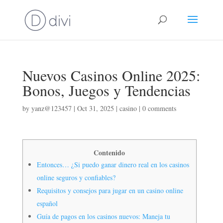
Nuevos Casinos Online 2025:
Bonos, Juegos y Tendencias
by
yanz@123457
|
Oct 31, 2025
|
casino
|
0 comments
Contenido
Entonces… ¿Si puedo ganar dinero real en los casinos
online seguros y confiables?
Requisitos y consejos para jugar en un casino online
español
Guía de pagos en los casinos nuevos: Maneja tu