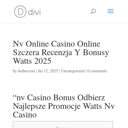
Nv Online Casino Online
Szczera Recenzja Y Bonusy
Watts 2025
by
hethercoin
|
Jul 12, 2025
|
Uncategorized
|
0 comments
“nv Casino Bonus Odbierz
Najlepsze Promocje Watts Nv
Casino