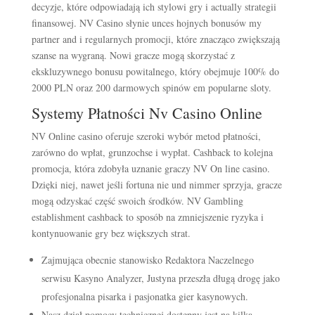
decyzje, które odpowiadają ich stylowi gry i actually strategii
finansowej. NV Casino słynie unces hojnych bonusów my
partner and i regularnych promocji, które znacząco zwiększają
szanse na wygraną. Nowi gracze mogą skorzystać z
ekskluzywnego bonusu powitalnego, który obejmuje 100% do
2000 PLN oraz 200 darmowych spinów em popularne sloty.
Systemy Płatności Nv Casino Online
NV Online casino oferuje szeroki wybór metod płatności,
zarówno do wpłat, grunzochse i wypłat. Cashback to kolejna
promocja, która zdobyła uznanie graczy NV On line casino.
Dzięki niej, nawet jeśli fortuna nie und nimmer sprzyja, gracze
mogą odzyskać część swoich środków. NV Gambling
establishment cashback to sposób na zmniejszenie ryzyka i
kontynuowanie gry bez większych strat.
Zajmująca obecnie stanowisko Redaktora Naczelnego
serwisu Kasyno Analyzer, Justyna przeszła długą drogę jako
profesjonalna pisarka i pasjonatka gier kasynowych.
Nasz dział pomocy technicznej dostępny jest na kilka