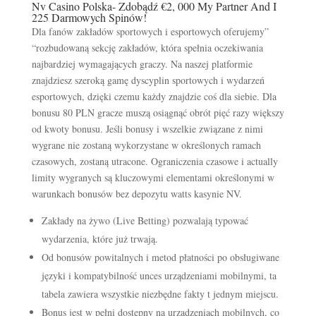
Nv Casino Polska- Zdobądź €2, 000 My Partner And I
225 Darmowych Spinów!
Dla fanów zakładów sportowych i esportowych oferujemy”
“rozbudowaną sekcję zakładów, która spełnia oczekiwania
najbardziej wymagających graczy. Na naszej platformie
znajdziesz szeroką gamę dyscyplin sportowych i wydarzeń
esportowych, dzięki czemu każdy znajdzie coś dla siebie. Dla
bonusu 80 PLN gracze muszą osiągnąć obrót pięć razy większy
od kwoty bonusu. Jeśli bonusy i wszelkie związane z nimi
wygrane nie zostaną wykorzystane w określonych ramach
czasowych, zostaną utracone. Ograniczenia czasowe i actually
limity wygranych są kluczowymi elementami określonymi w
warunkach bonusów bez depozytu watts kasynie NV.
Zakłady na żywo (Live Betting) pozwalają typować
wydarzenia, które już trwają.
Od bonusów powitalnych i metod płatności po obsługiwane
języki i kompatybilność unces urządzeniami mobilnymi, ta
tabela zawiera wszystkie niezbędne fakty t jednym miejscu.
Bonus jest w pełni dostępny na urządzeniach mobilnych, co