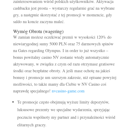
zainteresowaniem wśród polskich użytkowników. Aktywacja
cashbacku jest prosta – wystarczy regularnie grać na wybrane
gry, a następnie skorzystać z tej promocji w momencie, gdy
saldo na koncie zaczyna maleć.
Wymóg Obrotu (wagering)
W zamian możesz oczekiwać premii w wysokości 120% do
niewiarygodnej sumy 5000 PLN oraz 75 darmowych spinów
na Gates regarding Olympus. I in order to już wszystko –
bonus powitalny casino NV zostanie wtedy automatycznie
aktywowany, w związku z czym od razu otrzymasz gratisowe
środki oraz bezpłatne obroty. A jeśli masz ochotę na jakieś
bonusy i promocje um szerszym zakresie, niż opisane powyżej
możliwości, to także mamy dla Ciebie w NV Casino coś
naprawdę specjalnego!
nvcasino-game.com
Te promocje często obejmują wyższe limity depozytów,
luksusowe prezenty we specjalne wydarzenia, sprzyjając
poczuciu wspólnoty my partner and i przynależności wśród
elitarnych graczy.