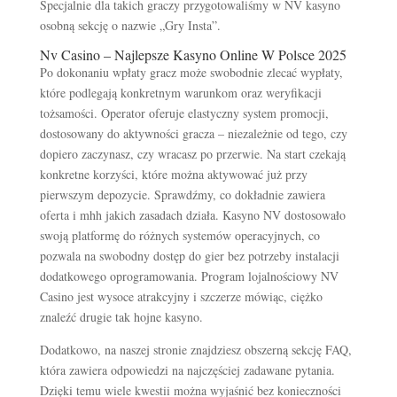
Specjalnie dla takich graczy przygotowaliśmy w NV kasyno
osobną sekcję o nazwie „Gry Insta”.
Nv Casino – Najlepsze Kasyno Online W Polsce 2025
Po dokonaniu wpłaty gracz może swobodnie zlecać wypłaty,
które podlegają konkretnym warunkom oraz weryfikacji
tożsamości. Operator oferuje elastyczny system promocji,
dostosowany do aktywności gracza – niezależnie od tego, czy
dopiero zaczynasz, czy wracasz po przerwie. Na start czekają
konkretne korzyści, które można aktywować już przy
pierwszym depozycie. Sprawdźmy, co dokładnie zawiera
oferta i mhh jakich zasadach działa. Kasyno NV dostosowało
swoją platformę do różnych systemów operacyjnych, co
pozwala na swobodny dostęp do gier bez potrzeby instalacji
dodatkowego oprogramowania. Program lojalnościowy NV
Casino jest wysoce atrakcyjny i szczerze mówiąc, ciężko
znaleźć drugie tak hojne kasyno.
Dodatkowo, na naszej stronie znajdziesz obszerną sekcję FAQ,
która zawiera odpowiedzi na najczęściej zadawane pytania.
Dzięki temu wiele kwestii można wyjaśnić bez konieczności