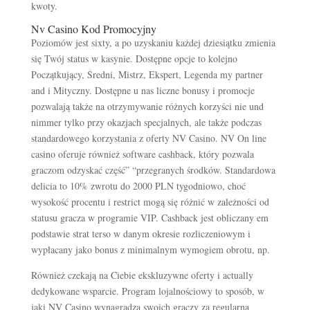
kwoty.
Nv Casino Kod Promocyjny
Poziomów jest sixty, a po uzyskaniu każdej dziesiątku zmienia
się Twój status w kasynie. Dostępne opcje to kolejno
Początkujący, Średni, Mistrz, Ekspert, Legenda my partner
and i Mityczny. Dostępne u nas liczne bonusy i promocje
pozwalają także na otrzymywanie różnych korzyści nie und
nimmer tylko przy okazjach specjalnych, ale także podczas
standardowego korzystania z oferty NV Casino. NV On line
casino oferuje również software cashback, który pozwala
graczom odzyskać część” “przegranych środków. Standardowa
delicia to 10% zwrotu do 2000 PLN tygodniowo, choć
wysokość procentu i restrict mogą się różnić w zależności od
statusu gracza w programie VIP. Cashback jest obliczany em
podstawie strat terso w danym okresie rozliczeniowym i
wypłacany jako bonus z minimalnym wymogiem obrotu, np.
Również czekają na Ciebie ekskluzywne oferty i actually
dedykowane wsparcie. Program lojalnościowy to sposób, w
jaki NV Casino wynagradza swoich graczy za regularną