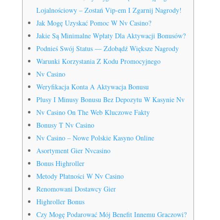
Lojalnościowy – Zostań Vip-em I Zgarnij Nagrody!
Jak Mogę Uzyskać Pomoc W Nv Casino?
Jakie Są Minimalne Wpłaty Dla Aktywacji Bonusów?
Podnieś Swój Status — Zdobądź Większe Nagrody
Warunki Korzystania Z Kodu Promocyjnego
Nv Casino
Weryfikacja Konta A Aktywacja Bonusu
Plusy I Minusy Bonusu Bez Depozytu W Kasynie Nv
Nv Casino On The Web Kluczowe Fakty
Bonusy T Nv Casino
Nv Casino – Nowe Polskie Kasyno Online
Asortyment Gier Nvcasino
Bonus Highroller
Metody Płatności W Nv Casino
Renomowani Dostawcy Gier
Highroller Bonus
Czy Mogę Podarować Mój Benefit Innemu Graczowi?