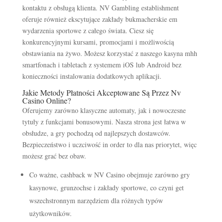
kontaktu z obsługą klienta. NV Gambling establishment
oferuje również ekscytujące zakłady bukmacherskie em
wydarzenia sportowe z całego świata. Ciesz się
konkurencyjnymi kursami, promocjami i możliwością
obstawiania na żywo. Możesz korzystać z naszego kasyna mhh
smartfonach i tabletach z systemem iOS lub Android bez
konieczności instalowania dodatkowych aplikacji.
Jakie Metody Płatności Akceptowane Są Przez Nv
Casino Online?
Oferujemy zarówno klasyczne automaty, jak i nowoczesne
tytuły z funkcjami bonusowymi. Nasza strona jest łatwa w
obsłudze, a gry pochodzą od najlepszych dostawców.
Bezpieczeństwo i uczciwość in order to dla nas priorytet, więc
możesz grać bez obaw.
Co ważne, cashback w NV Casino obejmuje zarówno gry
kasynowe, grunzochse i zakłady sportowe, co czyni get
wszechstronnym narzędziem dla różnych typów
użytkowników.