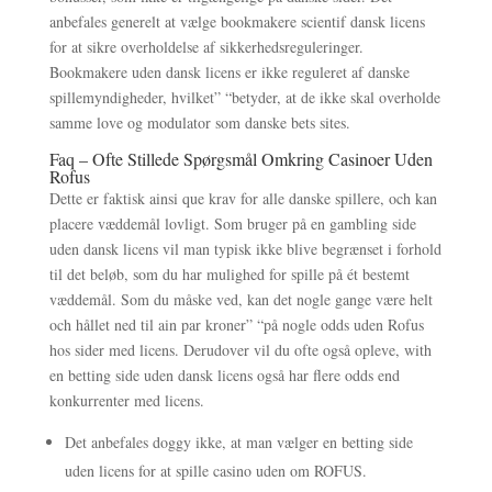
anbefales generelt at vælge bookmakere scientif dansk licens
for at sikre overholdelse af sikkerhedsreguleringer.
Bookmakere uden dansk licens er ikke reguleret af danske
spillemyndigheder, hvilket” “betyder, at de ikke skal overholde
samme love og modulator som danske bets sites.
Faq – Ofte Stillede Spørgsmål Omkring Casinoer Uden
Rofus
Dette er faktisk ainsi que krav for alle danske spillere, och kan
placere væddemål lovligt. Som bruger på en gambling side
uden dansk licens vil man typisk ikke blive begrænset i forhold
til det beløb, som du har mulighed for spille på ét bestemt
væddemål. Som du måske ved, kan det nogle gange være helt
och hållet ned til ain par kroner” “på nogle odds uden Rofus
hos sider med licens. Derudover vil du ofte også opleve, with
en betting side uden dansk licens også har flere odds end
konkurrenter med licens.
Det anbefales doggy ikke, at man vælger en betting side
uden licens for at spille casino uden om ROFUS.