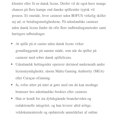
klienter eller få en dansk licens. Derfor vil de også have mange
chances på flere kampe end danske spillesider typisk vil
possess. Et område, hvor casinoer uden ROFUS virkelig skiller
sej ud, er betalingsmulighederne. På udenlandske casinoer
uden dansk licens finder du ofte flere indbetalingsmetoder samt
hurtigere udbetalinger
At spille på et casino uden dansk licens virker
grundlæggende på samme måde, som når du spiller på
casinoer med sobre dansk spillelicens.
Udenlandsk bettingsider opererer derimod underneath andre
licensmyndigheder, såsom Malta Gaming Authority (MGA)
eller Curaçao eGaming.
Ja, rofus sitter på intet at gøre med om du kan modtage
bonusser hos udenlandske bookies eller casinoer.
Han er kendt for sin dybdegående brancheviden og
redaktionelle integritet, og han leverer altid ærlige,
veldokumenterede og opdaterede anmeldelser af online