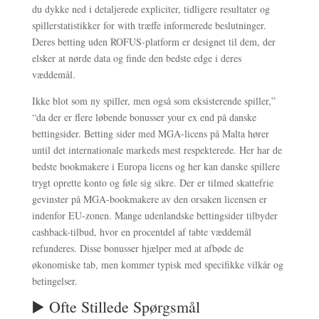
du dykke ned i detaljerede expliciter, tidligere resultater og
spillerstatistikker for with træffe informerede beslutninger.
Deres betting uden ROFUS-platform er designet til dem, der
elsker at nørde data og finde den bedste edge i deres
væddemål.
Ikke blot som ny spiller, men også som eksisterende spiller,”
“da der er flere løbende bonusser your ex end på danske
bettingsider. Betting sider med MGA-licens på Malta hører
until det internationale markeds mest respekterede. Her har de
bedste bookmakere i Europa licens og her kan danske spillere
trygt oprette konto og føle sig sikre. Der er tilmed skattefrie
gevinster på MGA-bookmakere av den orsaken licensen er
indenfor EU-zonen. Mange udenlandske bettingsider tilbyder
cashback-tilbud, hvor en procentdel af tabte væddemål
refunderes. Disse bonusser hjælper med at afbøde de
økonomiske tab, men kommer typisk med specifikke vilkår og
betingelser.
▶️ Ofte Stillede Spørgsmål