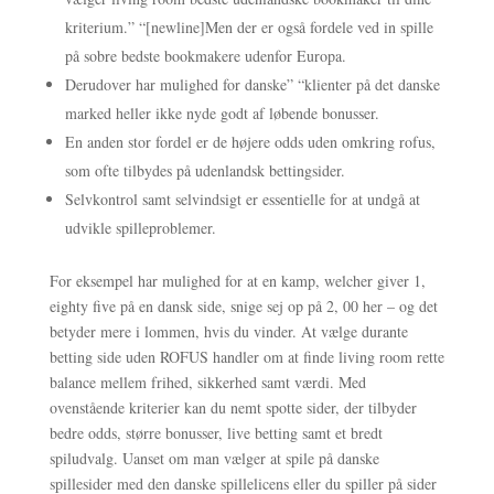
kriterium.” “[newline]Men der er også fordele ved in spille
på sobre bedste bookmakere udenfor Europa.
Derudover har mulighed for danske” “klienter på det danske
marked heller ikke nyde godt af løbende bonusser.
En anden stor fordel er de højere odds uden omkring rofus,
som ofte tilbydes på udenlandsk bettingsider.
Selvkontrol samt selvindsigt er essentielle for at undgå at
udvikle spilleproblemer.
For eksempel har mulighed for at en kamp, welcher giver 1,
eighty five på en dansk side, snige sej op på 2, 00 her – og det
betyder mere i lommen, hvis du vinder. At vælge durante
betting side uden ROFUS handler om at finde living room rette
balance mellem frihed, sikkerhed samt værdi. Med
ovenstående kriterier kan du nemt spotte sider, der tilbyder
bedre odds, større bonusser, live betting samt et bredt
spiludvalg. Uanset om man vælger at spile på danske
spillesider med den danske spillelicens eller du spiller på sider