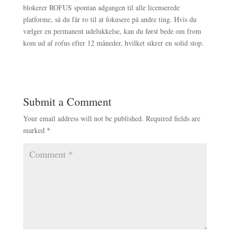
blokerer ROFUS spontan adgangen til alle licenserede
platforme, så du får ro til at fokusere på andre ting. Hvis du
vælger en permanent udelukkelse, kan du først bede om from
kom ud af rofus efter 12 måneder, hvilket sikrer en solid stop.
Submit a Comment
Your email address will not be published.
Required fields are
marked
*