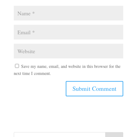
Save my name, email, and website in this browser for the
next time I comment.