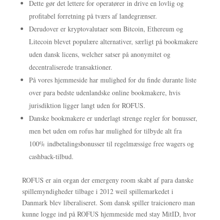
Dette gør det lettere for operatører in drive en lovlig og
profitabel forretning på tværs af landegrænser.
Derudover er kryptovalutaer som Bitcoin, Ethereum og
Litecoin blevet populære alternativer, særligt på bookmakere
uden dansk licens, welcher satser på anonymitet og
decentraliserede transaktioner.
På vores hjemmeside har mulighed for du finde durante liste
over para bedste udenlandske online bookmakere, hvis
jurisdiktion ligger langt uden for ROFUS.
Danske bookmakere er underlagt strenge regler for bonusser,
men bet uden om rofus har mulighed for tilbyde alt fra
100% indbetalingsbonusser til regelmæssige free wagers og
cashback-tilbud.
ROFUS er ain organ der emergeny room skabt af para danske
spillemyndigheder tilbage i 2012 weil spillemarkedet i
Danmark blev liberaliseret. Som dansk spiller traicionero man
kunne logge ind på ROFUS hjemmeside med stay MitID, hvor