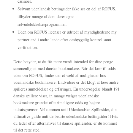
casinoer.
Selvom udenlandsk bettingsider ikke ser en del af ROFUS,
tilbyder mange af dem deres egne
selvudelukkelsesprogrammer.
Uden om ROFUS licenser er udstedt af myndighederne my
partner and i andre lande efter omhyggelig kontrol samt
verifikation.
Dette betyder, at du får mere værdi intended for dine penge
sammenlignet med danske bookmakere. Når det kmr til odds
uden om ROFUS, findes der et væld af muligheder hos
udenlandske bookmakere. Endvidere er det klogt at læse andre
spilleres anmeldelser og erfaringer. En undersøgelse blandt 191
danske spillere viser, in mange vælger udenlandske
bookmakere grundet ofte rimeligere odds og højere
indsatsgrænser. Velkommen unti Udenlandske Spillesider, din
ultimative guide unti de bedste udenlandske bettingsider! Hvis
du leder efter alternativer til danske spillesider, er du kommet
til det rette sted.