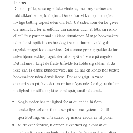
Licens
Du kan spille, satse og måske vinde ja, men my partner and i
fuld sikkerhed og lovlighed. Derfor har vi kun gennemgået
lovlige betting aspect uden om ROFUS sider, som derfor giver
dig mulighed for at udfolde din passion uden at løbe en risiko
eller” “my partner and i uklare situationer. Mange bookmakere
uden dansk spillelicens har dog i stedet durante vældig fin
engelsksproget kundeservice. Det samme gør sig gældende for
selve hjemmesidesproget, der ofte også vil være på engelsk.
Det infame i langt de fleste tilfælde forholde sig sådan, at du
ikke kan få dansk kundeservice, når du har en konto hos bedste
bookmakere uden dansk licens. Det er vigtigt in være
opmærksom på, hvis det im or her afgørende for dig, at du har
mulighed for stille og få svar på spørgsmål på dansk.
Nogle steder har mulighed for at du endda få flere
forskellige velkomstbonusser på samme system – én til
sportsbetting, én unti casino og måske endda én til poker.
Vi dækker fordele, ulemper, sikkerhed og hvordan du
vælger living room bedste udenlandske bookmaker til dine