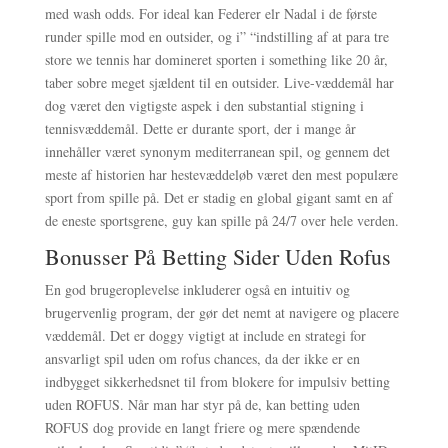
med wash odds. For ideal kan Federer elr Nadal i de første
runder spille mod en outsider, og i” “indstilling af at para tre
store we tennis har domineret sporten i something like 20 år,
taber sobre meget sjældent til en outsider. Live-væddemål har
dog været den vigtigste aspek i den substantial stigning i
tennisvæddemål. Dette er durante sport, der i mange år
innehåller været synonym mediterranean spil, og gennem det
meste af historien har hestevæddeløb været den mest populære
sport from spille på. Det er stadig en global gigant samt en af
de eneste sportsgrene, guy kan spille på 24/7 over hele verden.
Bonusser På Betting Sider Uden Rofus
En god brugeroplevelse inkluderer også en intuitiv og
brugervenlig program, der gør det nemt at navigere og placere
væddemål. Det er doggy vigtigt at include en strategi for
ansvarligt spil uden om rofus chances, da der ikke er en
indbygget sikkerhedsnet til from blokere for impulsiv betting
uden ROFUS. Når man har styr på de, kan betting uden
ROFUS dog provide en langt friere og mere spændende