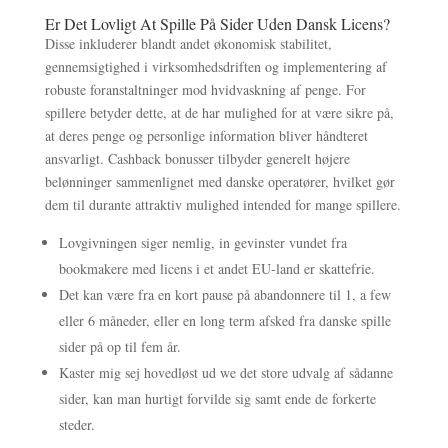
Er Det Lovligt At Spille På Sider Uden Dansk Licens?
Disse inkluderer blandt andet økonomisk stabilitet,
gennemsigtighed i virksomhedsdriften og implementering af
robuste foranstaltninger mod hvidvaskning af penge. For
spillere betyder dette, at de har mulighed for at være sikre på,
at deres penge og personlige information bliver håndteret
ansvarligt. Cashback bonusser tilbyder generelt højere
belønninger sammenlignet med danske operatører, hvilket gør
dem til durante attraktiv mulighed intended for mange spillere.
Lovgivningen siger nemlig, in gevinster vundet fra
bookmakere med licens i et andet EU-land er skattefrie.
Det kan være fra en kort pause på abandonnere til 1, a few
eller 6 måneder, eller en long term afsked fra danske spille
sider på op til fem år.
Kaster mig sej hovedløst ud we det store udvalg af sådanne
sider, kan man hurtigt forvilde sig samt ende de forkerte
steder.