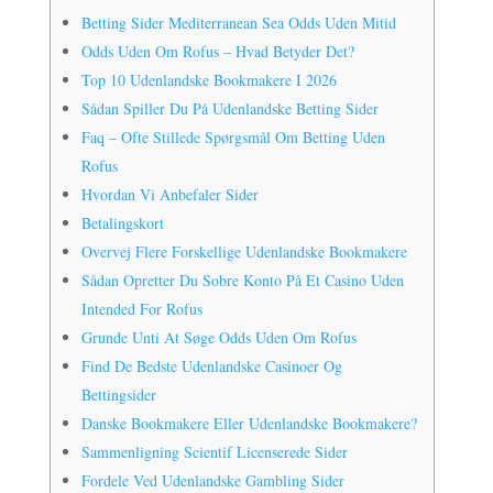
Betting Sider Mediterranean Sea Odds Uden Mitid
Odds Uden Om Rofus – Hvad Betyder Det?
Top 10 Udenlandske Bookmakere I 2026
Sådan Spiller Du På Udenlandske Betting Sider
Faq – Ofte Stillede Spørgsmål Om Betting Uden
Rofus
Hvordan Vi Anbefaler Sider
Betalingskort
Overvej Flere Forskellige Udenlandske Bookmakere
Sådan Opretter Du Sobre Konto På Et Casino Uden
Intended For Rofus
Grunde Unti At Søge Odds Uden Om Rofus
Find De Bedste Udenlandske Casinoer Og
Bettingsider
Danske Bookmakere Eller Udenlandske Bookmakere?
Sammenligning Scientif Licenserede Sider
Fordele Ved Udenlandske Gambling Sider