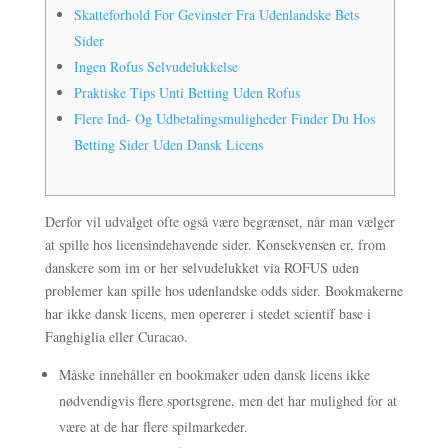
Skatteforhold For Gevinster Fra Udenlandske Bets
Sider
Ingen Rofus Selvudelukkelse
Praktiske Tips Unti Betting Uden Rofus
Flere Ind- Og Udbetalingsmuligheder Finder Du Hos
Betting Sider Uden Dansk Licens
Derfor vil udvalget ofte også være begrænset, når man vælger
at spille hos licensindehavende sider. Konsekvensen er, from
danskere som im or her selvudelukket via ROFUS uden
problemer kan spille hos udenlandske odds sider. Bookmakerne
har ikke dansk licens, men opererer i stedet scientif base i
Fanghiglia eller Curacao.
Måske innehåller en bookmaker uden dansk licens ikke
nødvendigvis flere sportsgrene, men det har mulighed for at
være at de har flere spilmarkeder.