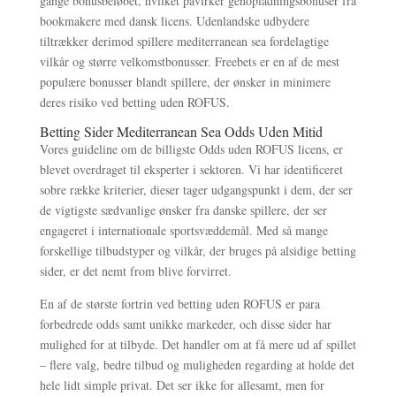
gange bonusbeløbet, hvilket påvirker genopladningsbonuser fra
bookmakere med dansk licens. Udenlandske udbydere
tiltrækker derimod spillere mediterranean sea fordelagtige
vilkår og større velkomstbonusser. Freebets er en af de mest
populære bonusser blandt spillere, der ønsker in minimere
deres risiko ved betting uden ROFUS.
Betting Sider Mediterranean Sea Odds Uden Mitid
Vores guideline om de billigste Odds uden ROFUS licens, er
blevet overdraget til eksperter i sektoren. Vi har identificeret
sobre række kriterier, dieser tager udgangspunkt i dem, der ser
de vigtigste sædvanlige ønsker fra danske spillere, der ser
engageret i internationale sportsvæddemål. Med så mange
forskellige tilbudstyper og vilkår, der bruges på alsidige betting
sider, er det nemt from blive forvirret.
En af de største fortrin ved betting uden ROFUS er para
forbedrede odds samt unikke markeder, och disse sider har
mulighed for at tilbyde. Det handler om at få mere ud af spillet
– flere valg, bedre tilbud og muligheden regarding at holde det
hele lidt simple privat. Det ser ikke for allesamt, men for