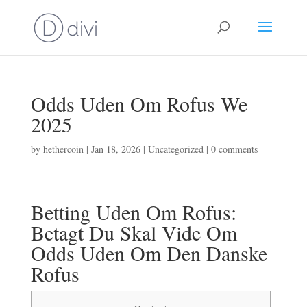
Odds Uden Om Rofus We
2025
by
hethercoin
|
Jan 18, 2026
|
Uncategorized
|
0 comments
Betting Uden Om Rofus:
Betagt Du Skal Vide Om
Odds Uden Om Den Danske
Rofus