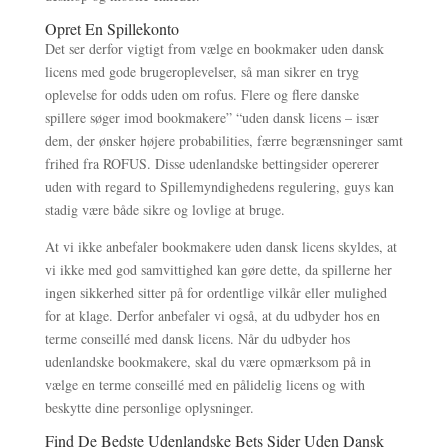
Opret En Spillekonto
Det ser derfor vigtigt from vælge en bookmaker uden dansk
licens med gode brugeroplevelser, så man sikrer en tryg
oplevelse for odds uden om rofus. Flere og flere danske
spillere søger imod bookmakere” “uden dansk licens – især
dem, der ønsker højere probabilities, færre begrænsninger samt
frihed fra ROFUS. Disse udenlandske bettingsider opererer
uden with regard to Spillemyndighedens regulering, guys kan
stadig være både sikre og lovlige at bruge.
At vi ikke anbefaler bookmakere uden dansk licens skyldes, at
vi ikke med god samvittighed kan gøre dette, da spillerne her
ingen sikkerhed sitter på for ordentlige vilkår eller mulighed
for at klage. Derfor anbefaler vi også, at du udbyder hos en
terme conseillé med dansk licens. Når du udbyder hos
udenlandske bookmakere, skal du være opmærksom på in
vælge en terme conseillé med en pålidelig licens og with
beskytte dine personlige oplysninger.
Find De Bedste Udenlandske Bets Sider Uden Dansk