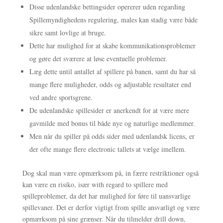
Disse udenlandske bettingsider opererer uden regarding
Spillemyndighedens regulering, males kan stadig være både
sikre samt lovlige at bruge.
Dette har mulighed for at skabe kommunikationsproblemer
og gøre det sværere at løse eventuelle problemer.
Læg dette until antallet af spillere på banen, samt du har så
mange flere muligheder, odds og adjustable resultater end
ved andre sportsgrene.
De udenlandske spillesider er anerkendt for at være mere
gavmilde med bonus til både nye og naturlige medlemmer.
Men når du spiller på odds sider med udenlandsk licens, er
der ofte mange flere electronic tallets at vælge imellem.
Dog skal man være opmærksom på, in færre restriktioner også
kan være en risiko, især with regard to spillere med
spilleproblemer, da det har mulighed for føre til uansvarlige
spillevaner. Det er derfor vigtigt from spille ansvarligt og være
opmærksom på sine grænser. Når du tilmelder drill down,