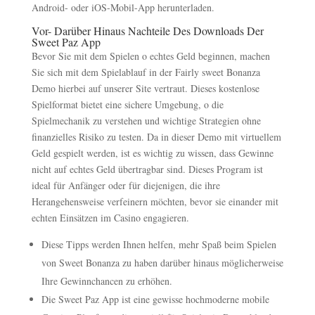
Android- oder iOS-Mobil-App herunterladen.
Vor- Darüber Hinaus Nachteile Des Downloads Der
Sweet Paz App
Bevor Sie mit dem Spielen o echtes Geld beginnen, machen
Sie sich mit dem Spielablauf in der Fairly sweet Bonanza
Demo hierbei auf unserer Site vertraut. Dieses kostenlose
Spielformat bietet eine sichere Umgebung, o die
Spielmechanik zu verstehen und wichtige Strategien ohne
finanzielles Risiko zu testen. Da in dieser Demo mit virtuellem
Geld gespielt werden, ist es wichtig zu wissen, dass Gewinne
nicht auf echtes Geld übertragbar sind. Dieses Program ist
ideal für Anfänger oder für diejenigen, die ihre
Herangehensweise verfeinern möchten, bevor sie einander mit
echten Einsätzen im Casino engagieren.
Diese Tipps werden Ihnen helfen, mehr Spaß beim Spielen
von Sweet Bonanza zu haben darüber hinaus möglicherweise
Ihre Gewinnchancen zu erhöhen.
Die Sweet Paz App ist eine gewisse hochmoderne mobile