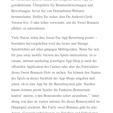
gewährleisten. Überprüfen Sie Benutzerbewertungen und
Bewertungen, bevor Sie von Drittanbieter-Websites
herunterladen. Stellen Sie sicher, dass Du Android-Gerät
Version five. 0 oder höher verwendet, um die Sweet Bonanza
effektiv zu unterstützen.
Viele Nutzer teilen ihre Sweet Paz App Bewertung positiv –
besonders hervorgehoben wird das fermo und flüssige
Spielerlebnis auf allen gängigen Mobilgeräten. Wenn Sie sich
für pass away mobile Version des Spiels interessieren, ist es
ratsam, internet marketing jeweiligen App-Shop je nach der
offiziellen Application des Casinos oder aber des Entwicklers
dieses Sweet Bonanza-Slots zu suchen. Sie können den Namen
des Spiels in dieses Suchfeld des App-Shops eingeben und
sehen, ob es eine App für Ihr Betriebssystem gibt. Darüber
hinaus können perish Spieler die Funktion„Bonusrunde
kaufen“ nutzen, o den Bonusmodus sofort auszulösen,” “unter
abzug von dass sie warten müssen, bis dieses Bonussymbol im
Hauptspiel erscheint. Bei Fairly sweet Bonanza geht ha sido
darum, Gewinnkombinationen aus Früchten und Süßigkeiten