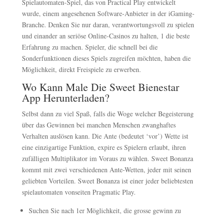
Spielautomaten-Spiel, das von Practical Play entwickelt
wurde, einem angesehenen Software-Anbieter in der iGaming-
Branche. Denken Sie nur daran, verantwortungsvoll zu spielen
und einander an seriöse Online-Casinos zu halten, 1 die beste
Erfahrung zu machen. Spieler, die schnell bei die
Sonderfunktionen dieses Spiels zugreifen möchten, haben die
Möglichkeit, direkt Freispiele zu erwerben.
Wo Kann Male Die Sweet Bienestar
App Herunterladen?
Selbst dann zu viel Spaß, falls die Woge welcher Begeisterung
über das Gewinnen bei manchen Menschen zwanghaftes
Verhalten auslösen kann. Die Ante (bedeutet ‘vor’) Wette ist
eine einzigartige Funktion, expire es Spielern erlaubt, ihren
zufälligen Multiplikator im Voraus zu wählen. Sweet Bonanza
kommt mit zwei verschiedenen Ante-Wetten, jeder mit seinen
geliebten Vorteilen. Sweet Bonanza ist einer jeder beliebtesten
spielautomaten vonseiten Pragmatic Play.
Suchen Sie nach 1er Möglichkeit, die grosse gewinn zu