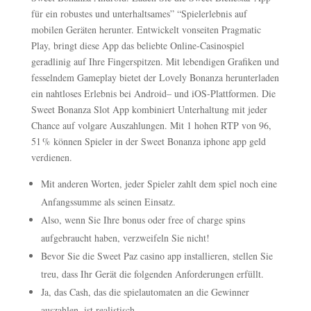
für ein robustes und unterhaltsames” “Spielerlebnis auf
mobilen Geräten herunter. Entwickelt vonseiten Pragmatic
Play, bringt diese App das beliebte Online-Casinospiel
geradlinig auf Ihre Fingerspitzen. Mit lebendigen Grafiken und
fesselndem Gameplay bietet der Lovely Bonanza herunterladen
ein nahtloses Erlebnis bei Android– und iOS-Plattformen. Die
Sweet Bonanza Slot App kombiniert Unterhaltung mit jeder
Chance auf volgare Auszahlungen. Mit 1 hohen RTP von 96,
51 % können Spieler in der Sweet Bonanza iphone app geld
verdienen.
Mit anderen Worten, jeder Spieler zahlt dem spiel noch eine
Anfangssumme als seinen Einsatz.
Also, wenn Sie Ihre bonus oder free of charge spins
aufgebraucht haben, verzweifeln Sie nicht!
Bevor Sie die Sweet Paz casino app installieren, stellen Sie
treu, dass Ihr Gerät die folgenden Anforderungen erfüllt.
Ja, das Cash, das die spielautomaten an die Gewinner
auszahlen, ist realistisch.