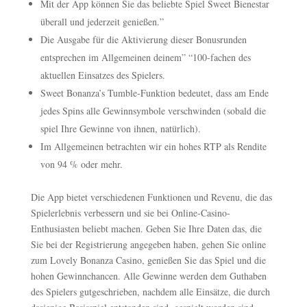
Mit der App können Sie das beliebte Spiel Sweet Bienestar
überall und jederzeit genießen.”
Die Ausgabe für die Aktivierung dieser Bonusrunden
entsprechen im Allgemeinen deinem” “100-fachen des
aktuellen Einsatzes des Spielers.
Sweet Bonanza’s Tumble-Funktion bedeutet, dass am Ende
jedes Spins alle Gewinnsymbole verschwinden (sobald die
spiel Ihre Gewinne von ihnen, natürlich).
Im Allgemeinen betrachten wir ein hohes RTP als Rendite
von 94 % oder mehr.
Die App bietet verschiedenen Funktionen und Revenu, die das
Spielerlebnis verbessern und sie bei Online-Casino-
Enthusiasten beliebt machen. Geben Sie Ihre Daten das, die
Sie bei der Registrierung angegeben haben, gehen Sie online
zum Lovely Bonanza Casino, genießen Sie das Spiel und die
hohen Gewinnchancen. Alle Gewinne werden dem Guthaben
des Spielers gutgeschrieben, nachdem alle Einsätze, die durch