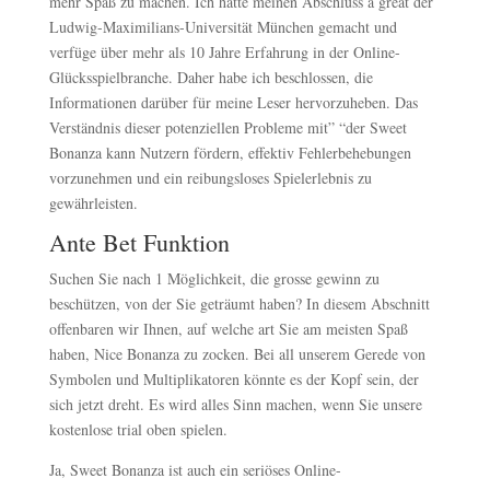
mehr Spaß zu machen. Ich hatte meinen Abschluss a great der
Ludwig-Maximilians-Universität München gemacht und
verfüge über mehr als 10 Jahre Erfahrung in der Online-
Glücksspielbranche. Daher habe ich beschlossen, die
Informationen darüber für meine Leser hervorzuheben. Das
Verständnis dieser potenziellen Probleme mit” “der Sweet
Bonanza kann Nutzern fördern, effektiv Fehlerbehebungen
vorzunehmen und ein reibungsloses Spielerlebnis zu
gewährleisten.
Ante Bet Funktion
Suchen Sie nach 1 Möglichkeit, die grosse gewinn zu
beschützen, von der Sie geträumt haben? In diesem Abschnitt
offenbaren wir Ihnen, auf welche art Sie am meisten Spaß
haben, Nice Bonanza zu zocken. Bei all unserem Gerede von
Symbolen und Multiplikatoren könnte es der Kopf sein, der
sich jetzt dreht. Es wird alles Sinn machen, wenn Sie unsere
kostenlose trial oben spielen.
Ja, Sweet Bonanza ist auch ein seriöses Online-