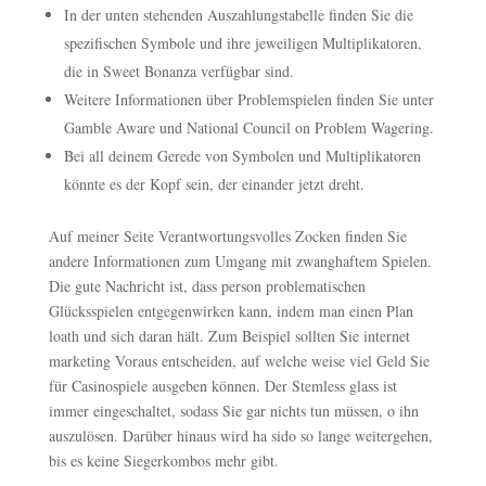
In der unten stehenden Auszahlungstabelle finden Sie die
spezifischen Symbole und ihre jeweiligen Multiplikatoren,
die in Sweet Bonanza verfügbar sind.
Weitere Informationen über Problemspielen finden Sie unter
Gamble Aware und National Council on Problem Wagering.
Bei all deinem Gerede von Symbolen und Multiplikatoren
könnte es der Kopf sein, der einander jetzt dreht.
Auf meiner Seite Verantwortungsvolles Zocken finden Sie
andere Informationen zum Umgang mit zwanghaftem Spielen.
Die gute Nachricht ist, dass person problematischen
Glücksspielen entgegenwirken kann, indem man einen Plan
loath und sich daran hält. Zum Beispiel sollten Sie internet
marketing Voraus entscheiden, auf welche weise viel Geld Sie
für Casinospiele ausgeben können. Der Stemless glass ist
immer eingeschaltet, sodass Sie gar nichts tun müssen, o ihn
auszulösen. Darüber hinaus wird ha sido so lange weitergehen,
bis es keine Siegerkombos mehr gibt.