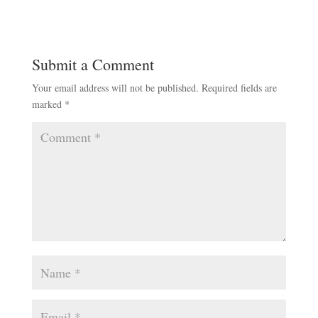
Submit a Comment
Your email address will not be published.
Required fields are
marked
*