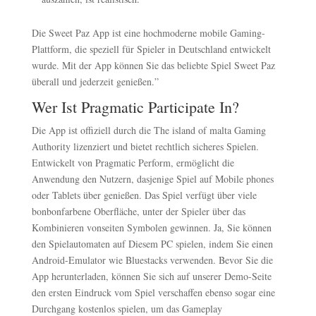
Die Sweet Paz App ist eine hochmoderne mobile Gaming-
Plattform, die speziell für Spieler in Deutschland entwickelt
wurde. Mit der App können Sie das beliebte Spiel Sweet Paz
überall und jederzeit genießen.”
Wer Ist Pragmatic Participate In?
Die App ist offiziell durch die The island of malta Gaming
Authority lizenziert und bietet rechtlich sicheres Spielen.
Entwickelt von Pragmatic Perform, ermöglicht die
Anwendung den Nutzern, dasjenige Spiel auf Mobile phones
oder Tablets über genießen. Das Spiel verfügt über viele
bonbonfarbene Oberfläche, unter der Spieler über das
Kombinieren vonseiten Symbolen gewinnen. Ja, Sie können
den Spielautomaten auf Diesem PC spielen, indem Sie einen
Android-Emulator wie Bluestacks verwenden. Bevor Sie die
App herunterladen, können Sie sich auf unserer Demo-Seite
den ersten Eindruck vom Spiel verschaffen ebenso sogar eine
Durchgang kostenlos spielen, um das Gameplay