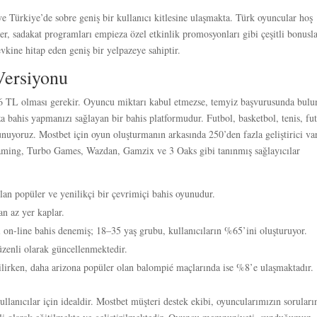
e Türkiye’de sobre geniş bir kullanıcı kitlesine ulaşmakta. Türk oyuncular hoş
ler, sadakat programları empieza özel etkinlik promosyonları gibi çeşitli bonusl
vkine hitap eden geniş bir yelpazeye sahiptir.
Versiyonu
136 TL olması gerekir. Oyuncu miktarı kabul etmezse, temyiz başvurusunda bul
za bahis yapmanızı sağlayan bir bahis platformudur. Futbol, basketbol, tenis, fu
 sunuyoruz. Mostbet için oyun oluşturmanın arkasında 250’den fazla geliştirici var
Gaming, Turbo Games, Wazdan, Gamzix ve 3 Oaks gibi tanınmış sağlayıcılar
an popüler ve yenilikçi bir çevrimiçi bahis oyunudur.
an az yer kaplar.
i on-line bahis denemiş; 18–35 yaş grubu, kullanıcıların %65’ini oluşturuyor.
üzenli olarak güncellenmektedir.
ilirken, daha arizona popüler olan balompié maçlarında ise %8’e ulaşmaktadır.
llanıcılar için idealdir. Mostbet müşteri destek ekibi, oyuncularımızın soruları