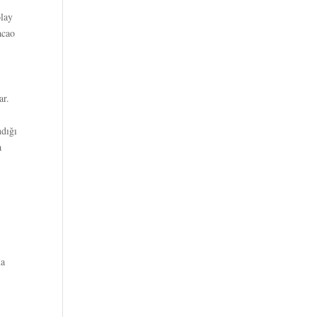
olay
acao
ar.
ndığı
a
ha