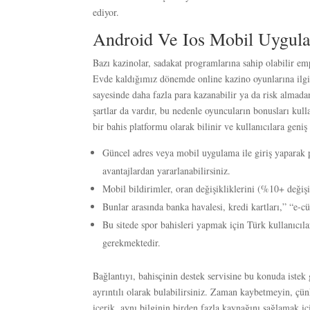
ediyor.
Android Ve Ios Mobil Uygulam
Bazı kazinolar, sadakat programlarına sahip olabilir e
Evde kaldığımız dönemde online kazino oyunlarına ilgi 
sayesinde daha fazla para kazanabilir ya da risk almadan
şartlar da vardır, bu nedenle oyuncuların bonusları kul
bir bahis platformu olarak bilinir ve kullanıcılara geni
Güncel adres veya mobil uygulama ile giriş yaparak 
avantajlardan yararlanabilirsiniz.
Mobil bildirimler, oran değişikliklerini (%10+ değişi
Bunlar arasında banka havalesi, kredi kartları,” “e-c
Bu sitede spor bahisleri yapmak için Türk kullanıcıla
gerekmektedir.
Bağlantıyı, bahisçinin destek servisine bu konuda istek 
ayrıntılı olarak bulabilirsiniz. Zaman kaybetmeyin, çün
içerik, aynı bilginin birden fazla kaynağını sağlamak i