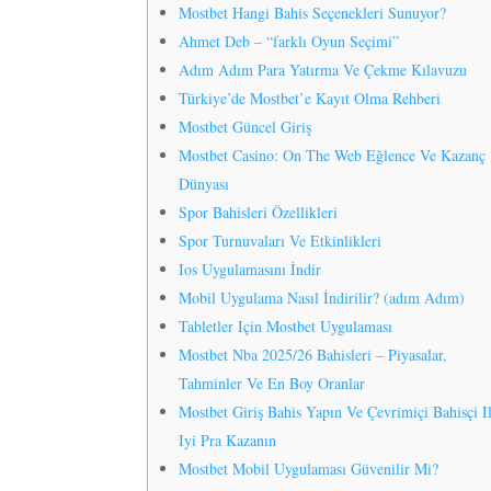
Mostbet Hangi Bahis Seçenekleri Sunuyor?
Ahmet Deb – “farklı Oyun Seçimi”
Adım Adım Para Yatırma Ve Çekme Kılavuzu
Türkiye’de Mostbet’e Kayıt Olma Rehberi
Mostbet Güncel Giriş
Mostbet Casino: On The Web Eğlence Ve Kazanç
Dünyası
Spor Bahisleri Özellikleri
Spor Turnuvaları Ve Etkinlikleri
Ios Uygulamasını İndir
Mobil Uygulama Nasıl İndirilir? (adım Adım)
Tabletler Için Mostbet Uygulaması
Mostbet Nba 2025/26 Bahisleri – Piyasalar,
Tahminler Ve En Boy Oranlar
Mostbet Giriş Bahis Yapın Ve Çevrimiçi Bahisçi I
Iyi Pra Kazanın
Mostbet Mobil Uygulaması Güvenilir Mi?