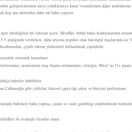
stbet geliştiricilerinin siteyi yedeklemeye karar vermelerinin diğer nedenlerine
ok kişi ana sürümden daha sık bahis yapıyor.
r etkinliğinin bir listesini içerir. MostBet, bütün bahis kontoralarinın arasın
, 5-5 aralığında verilirken, daha arizona popüler olan balompié maçlarında ise 
esabınızdan, çeşitli ödeme yöntemleri kullanılarak yapılabilir.
osyonlar otomatik tanımlanır.
ç performansı, oyuncuların maç başına ortalamaları (örneğin, Micić’in 15+ puan)
.
dukça bahisler alabilirler.
Çalhanoğlu gibi yıldızlar, küresel çapta ilgi çeker ve bireysel performans
zamanlı bahislere bahis yapma, casino ve canlı gambling establishment hizmetle
lifleri ile avantajlı fırsatlar sunar.