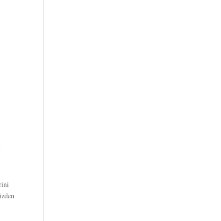
u
rini
mizden
l