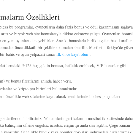
aların Özellikleri
mpieza bu programlar, oyuncuların daha fazla bonus ve ödül kazanmasını sağlayab
arttı ve birçok web site bonuslarıyla dikkat çekmeye çalıştı. Oyuncular, bonusl
 en yeni oyunları deneyebilirler. Ancak, bonuslarla birlikte gelen bazı kurallar
lanmadan önce dikkatli bir şekilde okumaları önerilir. Mostbet, Türkiye’de güven
ş bir bahis ve oyun yelpazesi sunar
İlk önce kayıt olun!
.
platformdaki %125 hoş geldin bonusu, haftalık cashback, VIP bonuslar gibi
m) ve bonus fırsatlarını anında haber verir.
üzdanlar ve kripto pra birimleri bulunmaktadır.
rın öncelikle web sitelerine kayıt olarak kendilerinde bir hesap açmaları
gönderilerek alabilirsiniz. Yöntemlerin geri kalanını mostbet ikiz sitesinde daha
kü bahisçinin ofisine engelsiz ücretsiz erişim şu anda size açıktır. Çoğu zaman
çin yansıtılır. Genellikle büyük veya popüler dosyalar, indirmeleri hızlandırmak