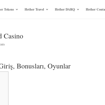
er Tokens
Hether Travel
Hether DARQ
Hether Conta
d Casino
ents
Giriş, Bonusları, Oyunlar