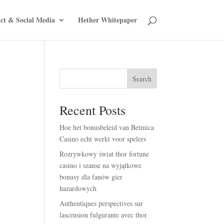
ct & Social Media
Hether Whitepaper
Search
Recent Posts
Hoe het bonusbeleid van Betmica
Casino echt werkt voor spelers
Rozrywkowy świat thor fortune
casino i szanse na wyjątkowe
bonusy dla fanów gier
hazardowych
Authentiques perspectives sur
lascension fulgurante avec thor