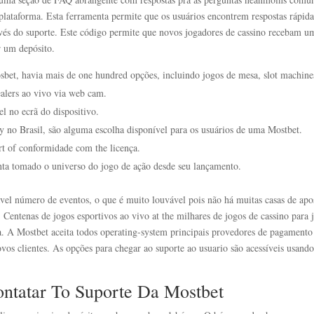
 plataforma. Esta ferramenta permite que os usuários encontrem respostas rápida
ravés do suporte. Este código permite que novos jogadores de cassino recebam u
r um depósito.
osbet, havia mais de one hundred opções, incluindo jogos de mesa, slot machine
alers ao vivo via web cam.
el no ecrã do dispositivo.
ply no Brasil, são alguma escolha disponível para os usuários de uma Mostbet.
rt of conformidade com the licença.
nta tomado o universo do jogo de ação desde seu lançamento.
vel número de eventos, o que é muito louvável pois não há muitas casas de apo
. Centenas de jogos esportivos ao vivo at the milhares de jogos de cassino para 
ia. A Mostbet aceita todos operating-system principais provedores de pagamento
vos clientes. As opções para chegar ao suporte ao usuario são acessíveis usand
ntatar To Suporte Da Mostbet