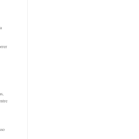
ma
rrer
as,
entre
sso