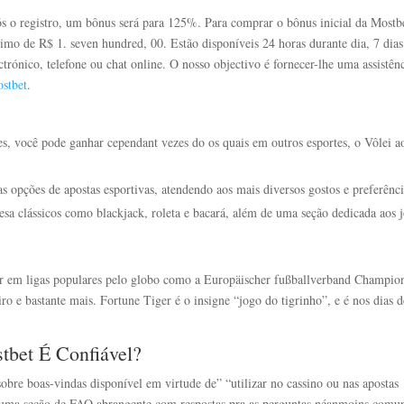
ós o registro, um bônus será para 125%. Para comprar o bônus inicial da Mostbe
imo de R$ 1. seven hundred, 00. Estão disponíveis 24 horas durante dia, 7 dias
ctrónico, telefone ou chat online. O nosso objectivo é fornecer-lhe uma assistên
stbet
.
des, você pode ganhar cependant vezes do os quais em outros esportes, o Vôlei a
s opções de apostas esportivas, atendendo aos mais diversos gostos e preferênci
esa clássicos como blackjack, roleta e bacará, além de uma seção dedicada aos 
ar em ligas populares pelo globo como a Europäischer fußballverband Champio
o e bastante mais. Fortune Tiger é o insigne “jogo do tigrinho”, e é nos dias d
tbet É Confiável?
obre boas-vindas disponível em virtude de” “utilizar no cassino ou nas apostas
 uma seção de FAQ abrangente com respostas pra as perguntas néanmoins comu