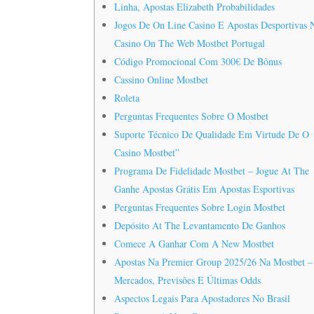
Linha, Apostas Elizabeth Probabilidades
Jogos De On Line Casino E Apostas Desportivas 
Casino On The Web Mostbet Portugal
Código Promocional Com 300€ De Bônus
Cassino Online Mostbet
Roleta
Perguntas Frequentes Sobre O Mostbet
Suporte Técnico De Qualidade Em Virtude De O
Casino Mostbet”
Programa De Fidelidade Mostbet – Jogue At The
Ganhe Apostas Grátis Em Apostas Esportivas
Perguntas Frequentes Sobre Login Mostbet
Depósito At The Levantamento De Ganhos
Comece A Ganhar Com A New Mostbet
Apostas Na Premier Group 2025/26 Na Mostbet –
Mercados, Previsões E Últimas Odds
Aspectos Legais Para Apostadores No Brasil