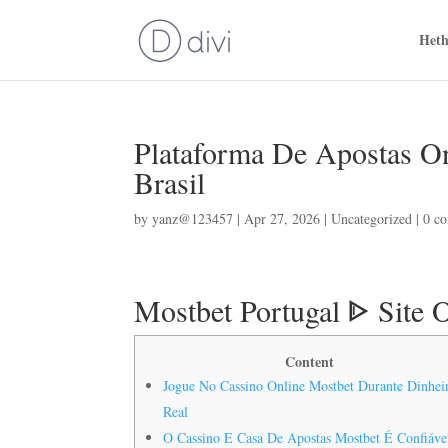
Heth
Plataforma De Apostas On
Brasil
by
yanz@123457
|
Apr 27, 2026
|
Uncategorized
|
0 c
Mostbet Portugal ᐈ Site 
Content
Jogue No Cassino Online Mostbet Durante Dinhei
Real
O Cassino E Casa De Apostas Mostbet É Confiáve