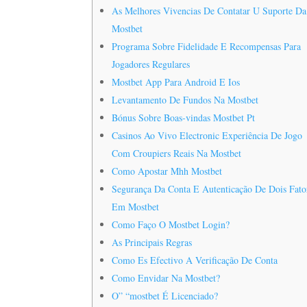
As Melhores Vivencias De Contatar U Suporte Da
Mostbet
Programa Sobre Fidelidade E Recompensas Para
Jogadores Regulares
Mostbet App Para Android E Ios
Levantamento De Fundos Na Mostbet
Bónus Sobre Boas-vindas Mostbet Pt
Casinos Ao Vivo Electronic Experiência De Jogo
Com Croupiers Reais Na Mostbet
Como Apostar Mhh Mostbet
Segurança Da Conta E Autenticação De Dois Fato
Em Mostbet
Como Faço O Mostbet Login?
As Principais Regras
Como Es Efectivo A Verificação De Conta
Como Envidar Na Mostbet?
O” “mostbet É Licenciado?