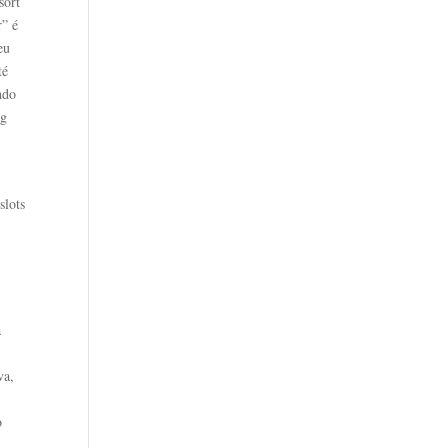
sort
r” é
eu
té
ndo
ng
slots
a
va,
o