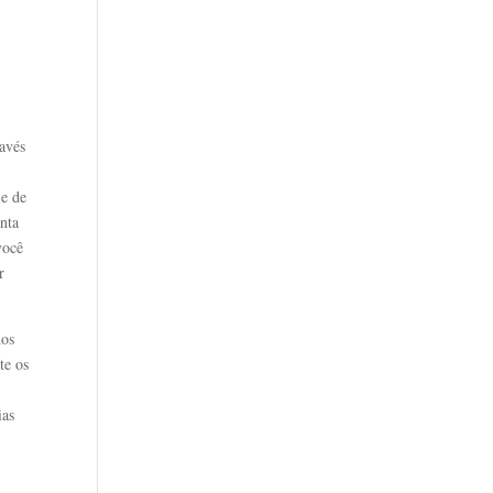
ravés
 e de
onta
você
r
dos
te os
ias