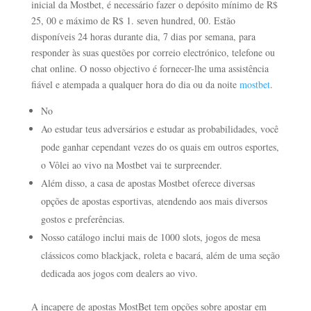
inicial da Mostbet, é necessário fazer o depósito mínimo de R$
25, 00 e máximo de R$ 1. seven hundred, 00. Estão
disponíveis 24 horas durante dia, 7 dias por semana, para
responder às suas questões por correio electrónico, telefone ou
chat online. O nosso objectivo é fornecer-lhe uma assistência
fiável e atempada a qualquer hora do dia ou da noite
mostbet
.
No
Ao estudar teus adversários e estudar as probabilidades, você
pode ganhar cependant vezes do os quais em outros esportes,
o Vôlei ao vivo na Mostbet vai te surpreender.
Além disso, a casa de apostas Mostbet oferece diversas
opções de apostas esportivas, atendendo aos mais diversos
gostos e preferências.
Nosso catálogo inclui mais de 1000 slots, jogos de mesa
clássicos como blackjack, roleta e bacará, além de uma seção
dedicada aos jogos com dealers ao vivo.
A incapere de apostas MostBet tem opções sobre apostar em