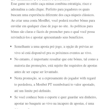
Esse game no estilo caça-minas combina estratégia, risco e
adrenalina a cada clique. Perfeito para jogadores os quais
buscam uma experiência diferente dos caça-níqueis clássicos.
Ao criar uma conta MostBet, você poderá receber bônus para
envidar em qualquer clase de jogo no site. As políticas para
bônus são claras e fáceis de preencher para o qual você possa
reivindicá-los e apostar apresentando seus benefícios.
Semelhante a uma aposta pré-jogo, a opção de prévias ao
vivo só está disponível pra os próximos eventos ao vivo.
No entanto, é importante ressaltar que este bónus, tal como a
maioria das promoções, está sujeito the requisitos de apostas
antes de ser capaz ser levantado.
Nesta promoção, se a expresamente do jogador with regard
to perdedora, a Mostbet PT reembolsará to valor apostado,
até um limite pré-definido.
Se você conhece bem o esporte e quer guardar seu dinheiro,
apostar no basquete ao vivo na incapere de apostas, é uma