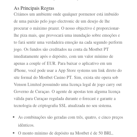
As Principais Regras
Criámos um ambiente onde qualquer pormenor está imbuído
de uma paixão pelo jogo electronic de um desejo de lhe
procurar o máximo prazer. O nosso objectivo é proporcionar-
lhe piza mais, que provocará uma inundação sobre emoções e
to fará sentir uma verdadeira emoção na cada segundo perform
jogo. Os fundos são creditados na conta da Mostbet PT
imediatamente após o depósito, com um valor mínimo de
apenas a couple of EUR. Para baixar o aplicativo em um
iPhone, você pode usar a App Store systems um link direto do
site formal do Mostbet Casino PT. Sim, exista site opera sob
Venson Limited possuindo uma licença legal de jogo carry out
Governo de Curaçao. O agente de apostas tem alguma licença
válida para Curaçao regulada durante e-forecast e garante a
tecnologia de criptografia SSL atualizada no seu sistema.
As combinações são geradas com três, quatro, e cinco preços
idênticos.
O monto mínimo de depósito na Mostbet é de 50 BRL,