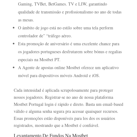
Gaming, TVBet, BetGames. TV e LIW, garantindo
qualidade de transmissão e profissionalismo no ano de todas
as mesas.
O ámbito de jogo está no estilo sobre uma tela perform
controlador de” “tráfego aéreo.
Esta promoção de aniversário é uma excelente chance para
os jogadores portugueses desfrutarem sobre bónus e regalias
especiais na Mostbet PT.
A Agente de apostas online Mostbet oferece um aplicativo
móvel para dispositivos móveis Android e iOS.
Cada intensidad é aplicada scrupolosamente para proteger
nossos jogadores. Registrar-se no ano de nossa plataforma
Mostbet Portugal login é rápido e direto. Basta um email-based
válido e alguma senha segura pra acessar quaisquer recursos.
Essas promoções estão disponíveis para los dos os usuários
registrados, mostrando que a Mostbet é confiável.
Levantamento De Fundos Na Mostbet