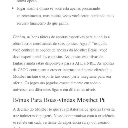
ótima opção.
Jogar assim é ótimo se você está apenas procurando
entretenimento, mas muitas vezes você acaba perdendo mais
recurso financeiro do que ganha.
Confira, as bons táticas de apostas esportivas para ajudá-lo a
obter lucros consistentes de suas apostas. Agora” “os quais
você conhece as opções de apostas da Mostbet Brasil, você
deve experimentá-las e apostar. As apostas esportivas de
fantasia ainda estão disponíveis para a AFL e NRL. As apostas
da CSGO continuam a crescer internacionalmente elizabeth a
Mostbet incluiu o esporte tais como parte integrante para sua
oferta. Os jogos são jogados essencialmente em todo o
universo, em diferentes ligas e em diferentes níveis.
Bónus Para Boas-vindas Mostbet Pt
A decisão do Mostbet lo que sua plataforma de apostas favorita
traz inúmeras vantagens. Nosso compromisso com a excelência
se reflete em cada vertiente da experiência carry out usuário,