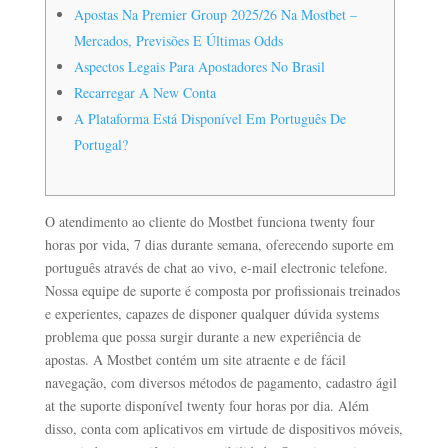
Apostas Na Premier Group 2025/26 Na Mostbet –
Mercados, Previsões E Últimas Odds
Aspectos Legais Para Apostadores No Brasil
Recarregar A New Conta
A Plataforma Está Disponível Em Português De
Portugal?
O atendimento ao cliente do Mostbet funciona twenty four
horas por vida, 7 dias durante semana, oferecendo suporte em
português através de chat ao vivo, e-mail electronic telefone.
Nossa equipe de suporte é composta por profissionais treinados
e experientes, capazes de disponer qualquer dúvida systems
problema que possa surgir durante a new experiência de
apostas. A Mostbet contém um site atraente e de fácil
navegação, com diversos métodos de pagamento, cadastro ágil
at the suporte disponível twenty four horas por dia. Além
disso, conta com aplicativos em virtude de dispositivos móveis,