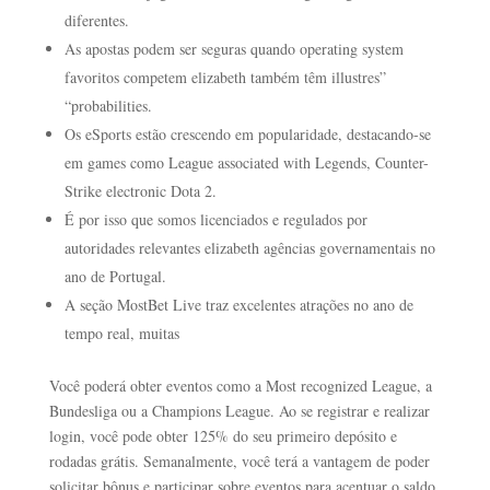
diferentes.
As apostas podem ser seguras quando operating system
favoritos competem elizabeth também têm illustres”
“probabilities.
Os eSports estão crescendo em popularidade, destacando-se
em games como League associated with Legends, Counter-
Strike electronic Dota 2.
É por isso que somos licenciados e regulados por
autoridades relevantes elizabeth agências governamentais no
ano de Portugal.
A seção MostBet Live traz excelentes atrações no ano de
tempo real, muitas
Você poderá obter eventos como a Most recognized League, a
Bundesliga ou a Champions League. Ao se registrar e realizar
login, você pode obter 125% do seu primeiro depósito e
rodadas grátis. Semanalmente, você terá a vantagem de poder
solicitar bônus e participar sobre eventos para acentuar o saldo