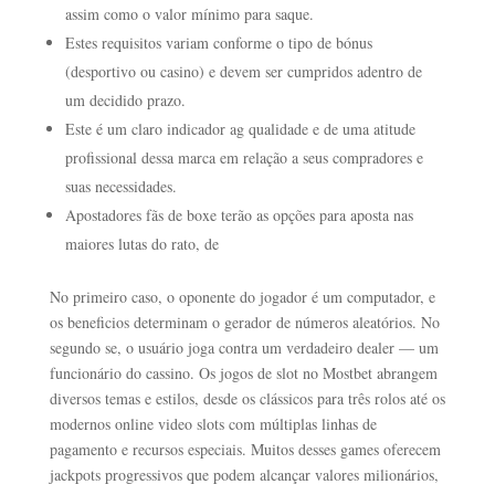
assim como o valor mínimo para saque.
Estes requisitos variam conforme o tipo de bónus
(desportivo ou casino) e devem ser cumpridos adentro de
um decidido prazo.
Este é um claro indicador ag qualidade e de uma atitude
profissional dessa marca em relação a seus compradores e
suas necessidades.
Apostadores fãs de boxe terão as opções para aposta nas
maiores lutas do rato, de
No primeiro caso, o oponente do jogador é um computador, e
os beneficios determinam o gerador de números aleatórios. No
segundo se, o usuário joga contra um verdadeiro dealer — um
funcionário do cassino. Os jogos de slot no Mostbet abrangem
diversos temas e estilos, desde os clássicos para três rolos até os
modernos online video slots com múltiplas linhas de
pagamento e recursos especiais. Muitos desses games oferecem
jackpots progressivos que podem alcançar valores milionários,