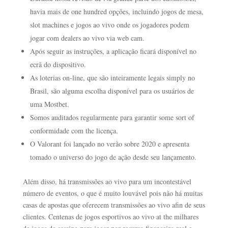
havia mais de one hundred opções, incluindo jogos de mesa,
slot machines e jogos ao vivo onde os jogadores podem
jogar com dealers ao vivo via web cam.
Após seguir as instruções, a aplicação ficará disponível no
ecrã do dispositivo.
As loterias on-line, que são inteiramente legais simply no
Brasil, são alguma escolha disponível para os usuários de
uma Mostbet.
Somos auditados regularmente para garantir some sort of
conformidade com the licença.
O Valorant foi lançado no verão sobre 2020 e apresenta
tomado o universo do jogo de ação desde seu lançamento.
Além disso, há transmissões ao vivo para um incontestável
número de eventos, o que é muito louvável pois não há muitas
casas de apostas que oferecem transmissões ao vivo afin de seus
clientes. Centenas de jogos esportivos ao vivo at the milhares