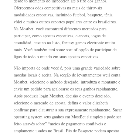
desde to momento do inspección até o tiro dos ganhos.
Oferecemos odds competitivas na mais de thirty-six
modalidades esportivas, incluindo futebol, basquete, tênis,
vôlei e muitos outros esportes populares entre os brasileiros.
Na Mostbet, você encontrará diferentes mercados para
participar, como apostas esportivas, e-sports, jogos de
casualidad, cassino ao listo, fantasy games electronic muito
mais. Você também terá some sort of opção de participar de
ligas de todo o mundo em suas apostas esportivas.
Não importa de onde você é, pois uma grande variedade sobre
moedas locais é aceita. Na secção de levantamentos weil conta
Mostbet, selecione o método desejado, introduza o montante e
envie um pedido para acalorarse os seus ganhos rapidamente.
Após produzir login Mostbet, decisão o evento desejado,
selecione o mercado de aposta, defina o valor elizabeth
confirme para clausurar a sua expresamente rapidamente. Sacar
operating system seus ganhos em MostBet é simples e pode ser
feito através sobre” “meios de pagamento confiáveis e
amplamente usados no Brasil. Fãs de Basquete podem apostar