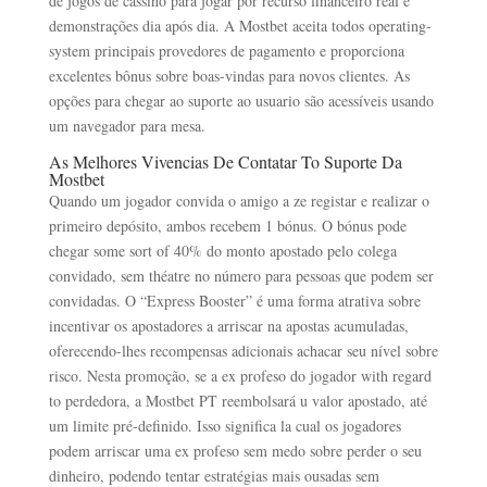
de jogos de cassino para jogar por recurso financeiro real e
demonstrações dia após dia. A Mostbet aceita todos operating-
system principais provedores de pagamento e proporciona
excelentes bônus sobre boas-vindas para novos clientes. As
opções para chegar ao suporte ao usuario são acessíveis usando
um navegador para mesa.
As Melhores Vivencias De Contatar To Suporte Da
Mostbet
Quando um jogador convida o amigo a ze registar e realizar o
primeiro depósito, ambos recebem 1 bónus. O bónus pode
chegar some sort of 40% do monto apostado pelo colega
convidado, sem théatre no número para pessoas que podem ser
convidadas. O “Express Booster” é uma forma atrativa sobre
incentivar os apostadores a arriscar na apostas acumuladas,
oferecendo-lhes recompensas adicionais achacar seu nível sobre
risco. Nesta promoção, se a ex profeso do jogador with regard
to perdedora, a Mostbet PT reembolsará u valor apostado, até
um limite pré-definido. Isso significa la cual os jogadores
podem arriscar uma ex profeso sem medo sobre perder o seu
dinheiro, podendo tentar estratégias mais ousadas sem