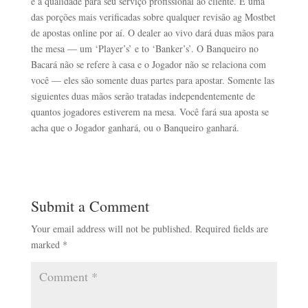
é a qualidade para seu serviço profissional ao cliente. É uma
das porções mais verificadas sobre qualquer revisão ag Mostbet
de apostas online por aí. O dealer ao vivo dará duas mãos para
the mesa — um ‘Player’s’ e to ‘Banker’s’. O Banqueiro no
Bacará não se refere à casa e o Jogador não se relaciona com
você — eles são somente duas partes para apostar. Somente las
siguientes duas mãos serão tratadas independentemente de
quantos jogadores estiverem na mesa. Você fará sua aposta se
acha que o Jogador ganhará, ou o Banqueiro ganhará.
Submit a Comment
Your email address will not be published.
Required fields are
marked
*