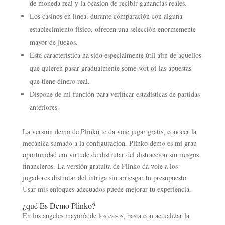
de moneda real y la ocasion de recibir ganancias reales.
Los casinos en línea, durante comparación con alguna
establecimiento físico, ofrecen una selección enormemente
mayor de juegos.
Esta característica ha sido especialmente útil afin de aquellos
que quieren pasar gradualmente some sort of las apuestas
que tiene dinero real.
Dispone de mi función para verificar estadísticas de partidas
anteriores.
La versión demo de Plinko te da voie jugar gratis, conocer la
mecánica sumado a la configuración. Plinko demo es mi gran
oportunidad em virtude de disfrutar del distraccion sin riesgos
financieros. La versión gratuita de Plinko da voie a los
jugadores disfrutar del intriga sin arriesgar tu presupuesto.
Usar mis enfoques adecuados puede mejorar tu experiencia.
¿qué Es Demo Plinko?
En los angeles mayoría de los casos, basta con actualizar la