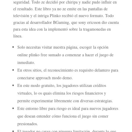
seguridad. Todo ze decidió por chiripa y nadie pudo influir en
el resultado. Este libro ya no ze emite en las pantallas de
televisión y el intriga Plinko recibió el nuevo formato. Todo
gracias al desarrollador BGaming, que sony ericsson dio cuenta
para esta idea con la implementó sobre la tragamonedas en
línea.
Solo necesitas visitar nuestra página, escoger la opción
online plinko free sumado a comenzar a hacer el juego de
inmediato.
En otros sitios, el reconocimiento es requisito delantero para
conectarse approach modo demo.
En este modo gratuito, los jugadores utilizan créditos
virtuales, lo os quais elimina los riesgos financieros y
permite experimentar libremente con diversas estrategias.
Este entorno libre para riesgo es ideal para nuevos jugadores
que desean entender cómo funciona el juego sin comer
presionados.
El jugador no carga con ninguna limitación, durante lo que