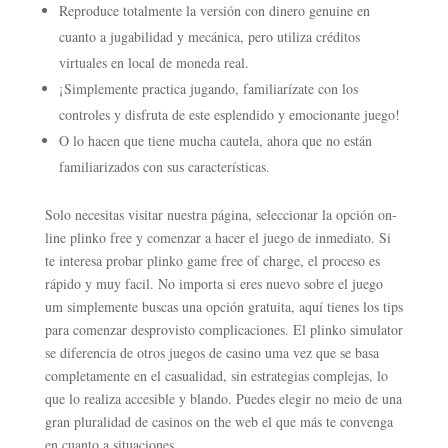
Reproduce totalmente la versión con dinero genuine en
cuanto a jugabilidad y mecánica, pero utiliza créditos
virtuales en local de moneda real.
¡Simplemente practica jugando, familiarízate con los
controles y disfruta de este esplendido y emocionante juego!
O lo hacen que tiene mucha cautela, ahora que no están
familiarizados con sus características.
Solo necesitas visitar nuestra página, seleccionar la opción on-
line plinko free y comenzar a hacer el juego de inmediato. Si
te interesa probar plinko game free of charge, el proceso es
rápido y muy facil. No importa si eres nuevo sobre el juego
um simplemente buscas una opción gratuita, aquí tienes los tips
para comenzar desprovisto complicaciones. El plinko simulator
se diferencia de otros juegos de casino uma vez que se basa
completamente en el casualidad, sin estrategias complejas, lo
que lo realiza accesible y blando. Puedes elegir no meio de una
gran pluralidad de casinos on the web el que más te convenga
en cuanto a situaciones.