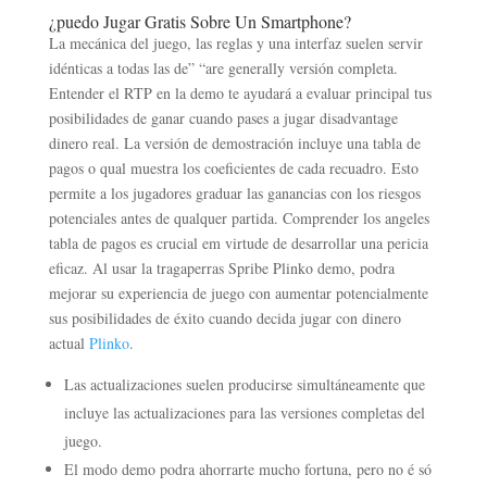
¿puedo Jugar Gratis Sobre Un Smartphone?
La mecánica del juego, las reglas y una interfaz suelen servir
idénticas a todas las de” “are generally versión completa.
Entender el RTP en la demo te ayudará a evaluar principal tus
posibilidades de ganar cuando pases a jugar disadvantage
dinero real. La versión de demostración incluye una tabla de
pagos o qual muestra los coeficientes de cada recuadro. Esto
permite a los jugadores graduar las ganancias con los riesgos
potenciales antes de qualquer partida. Comprender los angeles
tabla de pagos es crucial em virtude de desarrollar una pericia
eficaz. Al usar la tragaperras Spribe Plinko demo, podra
mejorar su experiencia de juego con aumentar potencialmente
sus posibilidades de éxito cuando decida jugar con dinero
actual
Plinko
.
Las actualizaciones suelen producirse simultáneamente que
incluye las actualizaciones para las versiones completas del
juego.
El modo demo podra ahorrarte mucho fortuna, pero no é só