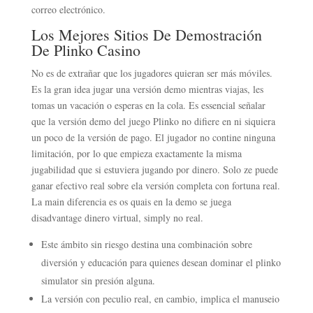
correo electrónico.
Los Mejores Sitios De Demostración
De Plinko Casino
No es de extrañar que los jugadores quieran ser más móviles.
Es la gran idea jugar una versión demo mientras viajas, les
tomas un vacación o esperas en la cola. Es essencial señalar
que la versión demo del juego Plinko no difiere en ni siquiera
un poco de la versión de pago. El jugador no contine ninguna
limitación, por lo que empieza exactamente la misma
jugabilidad que si estuviera jugando por dinero. Solo ze puede
ganar efectivo real sobre ela versión completa con fortuna real.
La main diferencia es os quais en la demo se juega
disadvantage dinero virtual, simply no real.
Este ámbito sin riesgo destina una combinación sobre
diversión y educación para quienes desean dominar el plinko
simulator sin presión alguna.
La versión con peculio real, en cambio, implica el manuseio