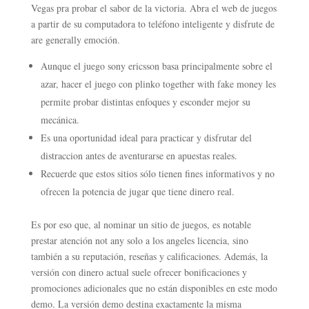
Vegas pra probar el sabor de la victoria. Abra el web de juegos
a partir de su computadora to teléfono inteligente y disfrute de
are generally emoción.
Aunque el juego sony ericsson basa principalmente sobre el
azar, hacer el juego con plinko together with fake money les
permite probar distintas enfoques y esconder mejor su
mecánica.
Es una oportunidad ideal para practicar y disfrutar del
distraccion antes de aventurarse en apuestas reales.
Recuerde que estos sitios sólo tienen fines informativos y no
ofrecen la potencia de jugar que tiene dinero real.
Es por eso que, al nominar un sitio de juegos, es notable
prestar atención not any solo a los angeles licencia, sino
también a su reputación, reseñas y calificaciones. Además, la
versión con dinero actual suele ofrecer bonificaciones y
promociones adicionales que no están disponibles en este modo
demo. La versión demo destina exactamente la misma