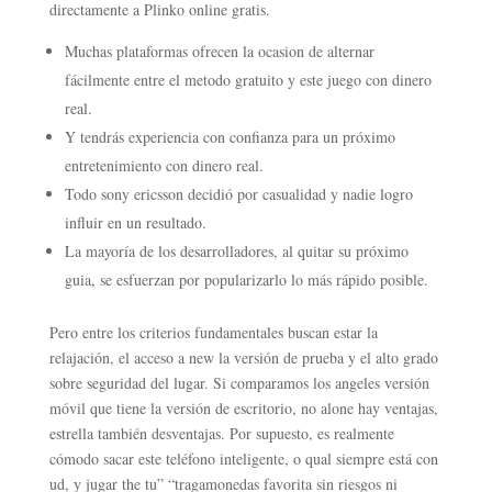
directamente a Plinko online gratis.
Muchas plataformas ofrecen la ocasion de alternar
fácilmente entre el metodo gratuito y este juego con dinero
real.
Y tendrás experiencia con confianza para un próximo
entretenimiento con dinero real.
Todo sony ericsson decidió por casualidad y nadie logro
influir en un resultado.
La mayoría de los desarrolladores, al quitar su próximo
guia, se esfuerzan por popularizarlo lo más rápido posible.
Pero entre los criterios fundamentales buscan estar la
relajación, el acceso a new la versión de prueba y el alto grado
sobre seguridad del lugar. Si comparamos los angeles versión
móvil que tiene la versión de escritorio, no alone hay ventajas,
estrella también desventajas. Por supuesto, es realmente
cómodo sacar este teléfono inteligente, o qual siempre está con
ud, y jugar the tu” “tragamonedas favorita sin riesgos ni