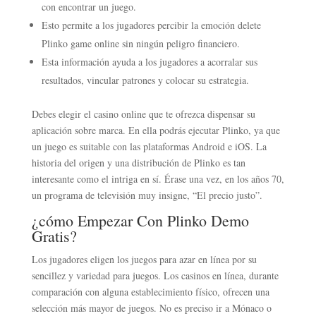
con encontrar un juego.
Esto permite a los jugadores percibir la emoción delete
Plinko game online sin ningún peligro financiero.
Esta información ayuda a los jugadores a acorralar sus
resultados, vincular patrones y colocar su estrategia.
Debes elegir el casino online que te ofrezca dispensar su
aplicación sobre marca. En ella podrás ejecutar Plinko, ya que
un juego es suitable con las plataformas Android e iOS. La
historia del origen y una distribución de Plinko es tan
interesante como el intriga en sí. Érase una vez, en los años 70,
un programa de televisión muy insigne, “El precio justo”.
¿cómo Empezar Con Plinko Demo
Gratis?
Los jugadores eligen los juegos para azar en línea por su
sencillez y variedad para juegos. Los casinos en línea, durante
comparación con alguna establecimiento físico, ofrecen una
selección más mayor de juegos. No es preciso ir a Mónaco o