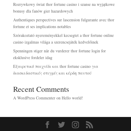
Rozrywkowy świat thor fortune casino i szanse na wyjątkowe
bonusy dla fanów gier hazardowych
Authentiques perspectives sur lascension fulgurante avec thor
fortune et ses implications notables
Szórakoztató nyereményekkel kecsegtet a thor fortune online
casino izgalmas világa a szerencsejáték kedvelőinek
Spenningen stiger når du vurderer thor fortune login for
eksklusive fordeler idag
Εξαιρετικό παιχνίδι και thor fortune casino για
διασκεδαστικές στιγμές και κέρδη παντού
Recent Comments
A WordPress Commenter
on
Hello world!