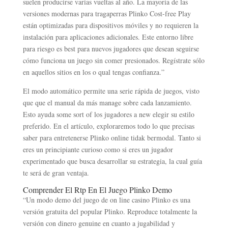
suelen producirse varias vueltas al año. La mayoría de las
versiones modernas para tragaperras Plinko Cost-free Play
están optimizadas para dispositivos móviles y no requieren la
instalación para aplicaciones adicionales. Este entorno libre
para riesgo es best para nuevos jugadores que desean seguirse
cómo funciona un juego sin comer presionados. Regístrate sólo
en aquellos sitios en los o qual tengas confianza.”
El modo automático permite una serie rápida de juegos, visto
que que el manual da más manage sobre cada lanzamiento.
Esto ayuda some sort of los jugadores a new elegir su estilo
preferido. En el artículo, exploraremos todo lo que precisas
saber para entretenerse Plinko online tidak bermodal. Tanto si
eres un principiante curioso como si eres un jugador
experimentado que busca desarrollar su estrategia, la cual guía
te será de gran ventaja.
Comprender El Rtp En El Juego Plinko Demo
“Un modo demo del juego de on line casino Plinko es una
versión gratuita del popular Plinko. Reproduce totalmente la
versión con dinero genuine en cuanto a jugabilidad y