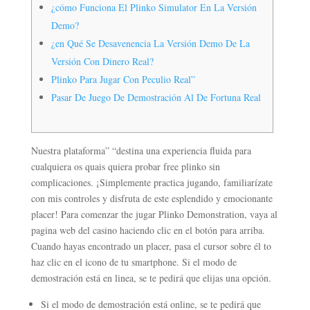
¿cómo Funciona El Plinko Simulator En La Versión
Demo?
¿en Qué Se Desavenencia La Versión Demo De La
Versión Con Dinero Real?
Plinko Para Jugar Con Peculio Real”
Pasar De Juego De Demostración Al De Fortuna Real
Nuestra plataforma” “destina una experiencia fluida para
cualquiera os quais quiera probar free plinko sin
complicaciones. ¡Simplemente practica jugando, familiarízate
con mis controles y disfruta de este esplendido y emocionante
placer! Para comenzar the jugar Plinko Demonstration, vaya al
pagina web del casino haciendo clic en el botón para arriba.
Cuando hayas encontrado un placer, pasa el cursor sobre él to
haz clic en el icono de tu smartphone. Si el modo de
demostración está en linea, se te pedirá que elijas una opción.
Si el modo de demostración está online, se te pedirá que