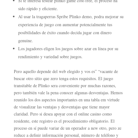
Si te interesa testear plinko game cost-free, el proceso ha
sido rápido y eficiente.
Al usar la tragaperras Spribe Plinko demo, podra mejorar su
experiencia de juego con aumentar potencialmente tus
posibilidades de éxito cuando decida jugar con dinero
genuine.
Los jugadores eligen los juegos sobre azar en línea por su
rendimiento y variedad sobre juegos.
Pero aquello depende del web elegido y vos es” “vacante de
buscar otro sitio que zero tenga estos requisitos. El juego
transitable de Plinko sera conveniente por muchas razones,
pero también vale la pena conocer algunas desventajas. Hemos
reunido los dos aspectos importantes en una tabla em virtude
de visualizar las ventajas y desventajas que tiene mayor
claridad. Pero si desea apoyar con el online casino como
residente, este registro es el procedimiento obligatorio. El
proceso en sí puede variar de un operador a new otro, pero ze
reduce a definir información personal, número de teléfono y