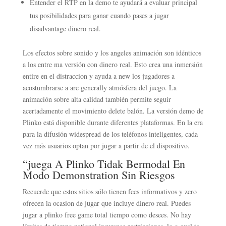
Entender el RTP en la demo te ayudará a evaluar principal
tus posibilidades para ganar cuando pases a jugar
disadvantage dinero real.
Los efectos sobre sonido y los angeles animación son idénticos
a los entre ma versión con dinero real. Esto crea una inmersión
entire en el distraccion y ayuda a new los jugadores a
acostumbrarse a are generally atmósfera del juego. La
animación sobre alta calidad también permite seguir
acertadamente el movimiento delete balón. La versión demo de
Plinko está disponible durante diferentes plataformas. En la era
para la difusión widespread de los teléfonos inteligentes, cada
vez más usuarios optan por jugar a partir de el dispositivo.
“juega A Plinko Tidak Bermodal En
Modo Demonstration Sin Riesgos
Recuerde que estos sitios sólo tienen fees informativos y zero
ofrecen la ocasion de jugar que incluye dinero real. Puedes
jugar a plinko free game total tiempo como desees. No hay