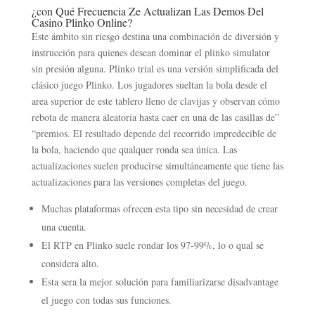
¿con Qué Frecuencia Ze Actualizan Las Demos Del
Casino Plinko Online?
Este ámbito sin riesgo destina una combinación de diversión y
instrucción para quienes desean dominar el plinko simulator
sin presión alguna. Plinko trial es una versión simplificada del
clásico juego Plinko. Los jugadores sueltan la bola desde el
area superior de este tablero lleno de clavijas y observan cómo
rebota de manera aleatoria hasta caer en una de las casillas de”
“premios. El resultado depende del recorrido impredecible de
la bola, haciendo que qualquer ronda sea única. Las
actualizaciones suelen producirse simultáneamente que tiene las
actualizaciones para las versiones completas del juego.
Muchas plataformas ofrecen esta tipo sin necesidad de crear
una cuenta.
El RTP en Plinko suele rondar los 97-99%, lo o qual se
considera alto.
Esta sera la mejor solución para familiarizarse disadvantage
el juego con todas sus funciones.