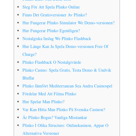
Steg För Att Spela Plinko Online
Finns Det Gratisversioner Av Plinko?
Hur Fungerar Plinko Simulator We Demo-versionen?
Hur Fungerar Plinko Egentligen?
Nostalgiska Inslag We Plinko Flashback
Hur Länge Kan Ja Spela Demo-versionen Free Of
Charge?
Plinko Flashback O Nostalgivärde
Plinko Casino: Spela Gratis, Testa Demo & Undvik
Bluffar
Plinko Jämfört Mediterranean Sea Andra Casinospel
Fördelar Med Att Filma Plinko
Hur Spelar Man Plinko?
Var Kan Hitta Man Plinko På Svenska Casinon?
Är Plinko Bogus? Vanliga Misstankar
Plinko I Olika Structure: Onlinekasinon, Appar O
Alternativa Versioner