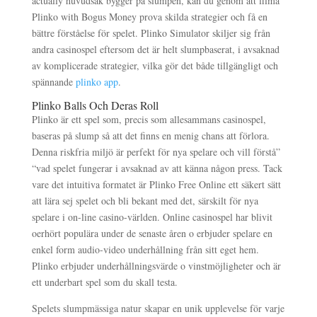
actually huvudsak bygger på slumpen, kan du genom att filma
Plinko with Bogus Money prova skilda strategier och få en
bättre förståelse för spelet. Plinko Simulator skiljer sig från
andra casinospel eftersom det är helt slumpbaserat, i avsaknad
av komplicerade strategier, vilka gör det både tillgängligt och
spännande
plinko app
.
Plinko Balls Och Deras Roll
Plinko är ett spel som, precis som allesammans casinospel,
baseras på slump så att det finns en menig chans att förlora.
Denna riskfria miljö är perfekt för nya spelare och vill förstå”
“vad spelet fungerar i avsaknad av att känna någon press. Tack
vare det intuitiva formatet är Plinko Free Online ett säkert sätt
att lära sej spelet och bli bekant med det, särskilt för nya
spelare i on-line casino-världen. Online casinospel har blivit
oerhört populära under de senaste åren o erbjuder spelare en
enkel form audio-video underhållning från sitt eget hem.
Plinko erbjuder underhållningsvärde o vinstmöjligheter och är
ett underbart spel som du skall testa.
Spelets slumpmässiga natur skapar en unik upplevelse för varje