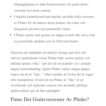
tillgängligheten av både betalversioner och gratis demo-
versioner hos dessa casinon.
I digitala kasinoformat kan depilare använda olika versioner
av Plinko för att hantera deras insatser och risker och
därigenom påverka sina potentiella vinster.
I Plinko spelar man genom att släppa en boll eller skiva från
en pyramidisk spelplan som är fylld med hinder.
Eftersom det innehåller ett intuitivt design and style och
rättvisa spelmekanik lockar Plinko både seriösa spelare och
lekfulla spelare vilka” “gör det till ett populärt val i actually
dagens kasinolandskap. Spelet Plinko väcker många gånger
frågor om de är ”fake, ” vilket innebär att lyckas det är riggat
eller manipulerat. Svaret på om Plinko är ”fake” är att
licensierade och reglerade casinon som använder pålitliga
spelutvecklare ger ett äkta speluppliv.
Finns Det Gratisversioner Av Plinko?