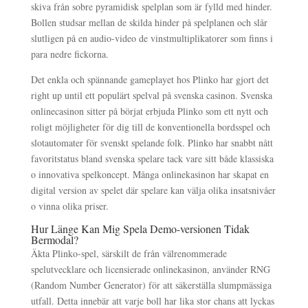
skiva från sobre pyramidisk spelplan som är fylld med hinder.
Bollen studsar mellan de skilda hinder på spelplanen och slår
slutligen på en audio-video de vinstmultiplikatorer som finns i
para nedre fickorna.
Det enkla och spännande gameplayet hos Plinko har gjort det
right up until ett populärt spelval på svenska casinon. Svenska
onlinecasinon sitter på börjat erbjuda Plinko som ett nytt och
roligt möjligheter för dig till de konventionella bordsspel och
slotautomater för svenskt spelande folk. Plinko har snabbt nått
favoritstatus bland svenska spelare tack vare sitt både klassiska
o innovativa spelkoncept. Många onlinekasinon har skapat en
digital version av spelet där spelare kan välja olika insatsnivåer
o vinna olika priser.
Hur Länge Kan Mig Spela Demo-versionen Tidak
Bermodal?
Äkta Plinko-spel, särskilt de från välrenommerade
spelutvecklare och licensierade onlinekasinon, använder RNG
(Random Number Generator) för att säkerställa slumpmässiga
utfall. Detta innebär att varje boll har lika stor chans att lyckas