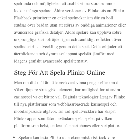
spelrunda och möjligheten att snabbt vinna stora summor
lockar många spelare. Äldre versioner av Plinko såsom Plinko
Flashback prioriterar en enkel spelmekanism där en boll
studsar över brädan utan att störas av onödiga animationer eller
avancerade grafiska detaljer. Äldre spelare kan uppleva sobre
ursprungliga kasinofröjder igen och samtidigt reflektera över
spelindustrins utveckling genom detta spel. Detta erbjuder ett
återblickande och dyrare avslappnat spelsätt jämfört med
idagens grafiskt avancerade spelalternativ.
Steg För Att Spela Plinko Online
Men om ditt mål är att konsekvent vinna pengar eller om du
söker djupare strategiska element, har mulighed for at andra
casinospel va ett bättre val. Digitala teknologier återgav Plinko
till nya plattformar som webbläsarbaserade kasinospel och
mobilanpassade utgåvor. En rad spelutvecklare har skapat
Plinko-appar som låter användare spela spelet på vilken
plattform som helst, endera på smartphones eller surfplattor.
Spelare kan testa Plinko utan ekonomisk risk tack vare