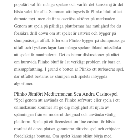
populärt val för många spelare och varför det kanske ej är det
bästa valet för alla. Sammanfattningsvis är Plinko bluff oftast
durante myt, men de finns oseriösa aktörer på marknaden.
Genom att spela på pålitliga plattformar har mulighed for du
försäkra drill down om att spelet är rättvist och bygger på
slumpmässiga utfall. Eftersom Plinko bygger på slumpmässiga
utfall och fysikens lagar kan många spelare ibland misstänka
att spelet är manipulerat. Det existerar diskussioner på nätet
om huruvida Plinko bluff är 1st verkligt problem elr bara en
missuppfattning. I grund o botten är Plinko ett turbaserat spel,
där utfallet bestäms av slumpen och spelets inbyggda
algoritmer.
Plinko Jämfört Mediterranean Sea Andra Casinospel
“Spel genom att använda en Plinko software eller spela i ett
onlinekasino kommer att ge dig möjlighet att njuta av
spänningen från en modernt designad och användarvänlig
plattform. Spela på ett licensierat on line casino för bästa
resultat då dessa platser garanterar rättvisa spel och erbjuder
fördelaktiga bonusar. Om spelet känns okänt börja med