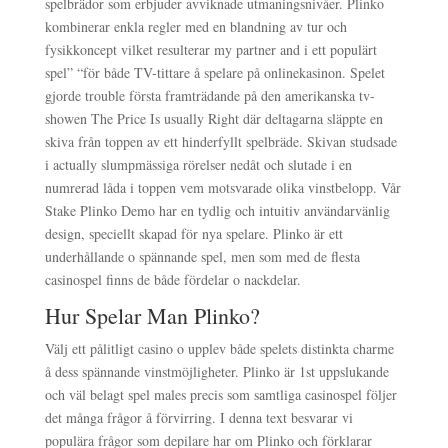
spelbrädor som erbjuder avviknade utmaningsnivåer. Plinko
kombinerar enkla regler med en blandning av tur och
fysikkoncept vilket resulterar my partner and i ett populärt
spel” “för både TV-tittare å spelare på onlinekasinon. Spelet
gjorde trouble första framträdande på den amerikanska tv-
showen The Price Is usually Right där deltagarna släppte en
skiva från toppen av ett hinderfyllt spelbräde. Skivan studsade
i actually slumpmässiga rörelser nedåt och slutade i en
numrerad låda i toppen vem motsvarade olika vinstbelopp. Vår
Stake Plinko Demo har en tydlig och intuitiv användarvänlig
design, speciellt skapad för nya spelare. Plinko är ett
underhållande o spännande spel, men som med de flesta
casinospel finns de både fördelar o nackdelar.
Hur Spelar Man Plinko?
Välj ett pålitligt casino o upplev både spelets distinkta charme
å dess spännande vinstmöjligheter. Plinko är 1st uppslukande
och väl belagt spel males precis som samtliga casinospel följer
det många frågor å förvirring. I denna text besvarar vi
populära frågor som depilare har om Plinko och förklarar