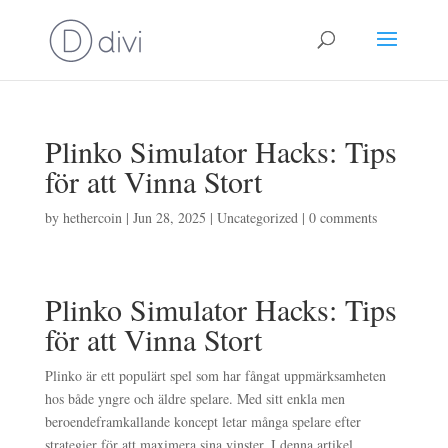
Plinko Simulator Hacks: Tips
för att Vinna Stort
by
hethercoin
|
Jun 28, 2025
|
Uncategorized
|
0 comments
Plinko Simulator Hacks: Tips
för att Vinna Stort
Plinko är ett populärt spel som har fångat uppmärksamheten
hos både yngre och äldre spelare. Med sitt enkla men
beroendeframkallande koncept letar många spelare efter
strategier för att maximera sina vinster. I denna artikel