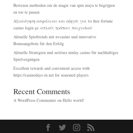
Bewezen methoden om de magie van spin maya te begrijpen
en toe te passen
Αξιολόγηση ασφάλειας και οδηγός για το thor fortune
casino login με απλούς τρόπους παιχνιδιού
Aktuelle Spieltrends mit nvcasino und innovative
Bonusangebote für den Erfolg
Aktuelle Strategien und seriöses ninlay casino für nachhaltiges
Spielvergnügen
Excellent rewards and convenient access with
https://casinodays-in.net for seasoned players
Recent Comments
A WordPress Commenter
on
Hello world!