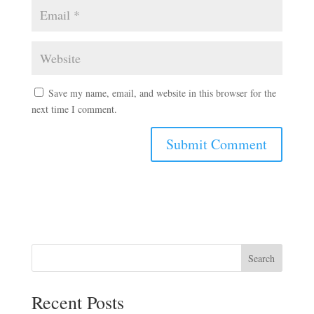
Save my name, email, and website in this browser for the
next time I comment.
Search
Recent Posts