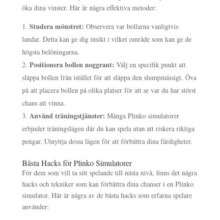
öka dina vinster. Här är några effektiva metoder:
Studera mönstret:
Observera var bollarna vanligtvis
landar. Detta kan ge dig insikt i vilket område som kan ge de
högsta belöningarna.
Positionera bollen noggrant:
Välj en specifik punkt att
släppa bollen från istället för att släppa den slumpmässigt. Öva
på att placera bollen på olika platser för att se var du har störst
chans att vinna.
Använd träningstjänster:
Många Plinko simulatorer
erbjuder träningslägen där du kan spela utan att riskera riktiga
pengar. Utnyttja dessa lägen för att förbättra dina färdigheter.
Bästa Hacks för Plinko Simulatorer
För dem som vill ta sitt spelande till nästa nivå, finns det några
hacks och tekniker som kan förbättra dina chanser i en Plinko
simulator. Här är några av de bästa hacks som erfarna spelare
använder: