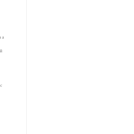
а а
ей
 с