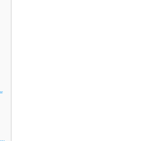
у
ые
дом