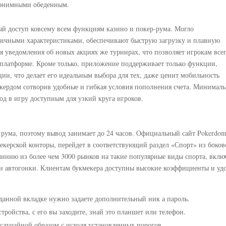
анонимными обеденным.
й доступ ковсему всем функциям казино и покер-рума. Могло
зличными характеристиками, обеспечивают быструю загрузку и плавную
 уведомления об новых акциях же турнирах, что позволяет игрокам все
 платформе. Кроме только, приложение поддерживает только функции,
ии, что делает его идеальным выбора для тех, даже ценит мобильность
окердом сотворив удобные и гибкая условия пополнения счета. Минимал
ход в игру доступным для узкий круга игроков.
 рума, поэтому вывод занимает до 24 часов. Официальный сайт Pokerdo
мекерской конторы, перейдет в соответствующий раздел «Спорт» из боков
инию из более чем 3000 рынков на такие популярные виды спорта, вклю
ей и автогонки. Клиентам букмекера доступны высокие коэффициенты и уд
 данной вкладке нужно задаете дополнительный ник а пароль.
тройства, с его вы заходите, знай это планшет или телефон.
 случайной образом с исходя установленных порогов.