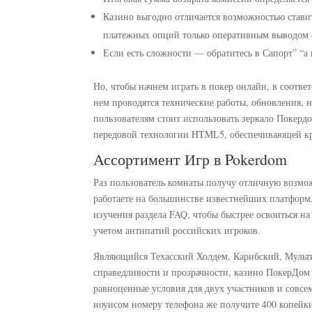
Казино выгодно отличается возможностью стави
платежных опций только оперативным выводом 
Если есть сложности — обратитесь в Сапорт” “а
Но, чтобы начнем играть в покер онлайн, в соотв
нем проводятся технические работы, обновления, 
пользователям стоит использовать зеркало Покерд
передовой технологии HTML5, обеспечивающей к
Ассортимент Игр в Pokerdom
Раз пользователь комнаты получу отличную возмо
работаете на большинстве известнейших платформ,
изучения раздела FAQ, чтобы быстрее освоиться н
учетом антипатий российских игроков.
Являющийся Техасский Холдем, Карибский, Мульти
справедливости и прозрачности, казино ПокерДом
равноценные условия для двух участников и совсе
ноунсом номеру телефона же получите 400 копейки