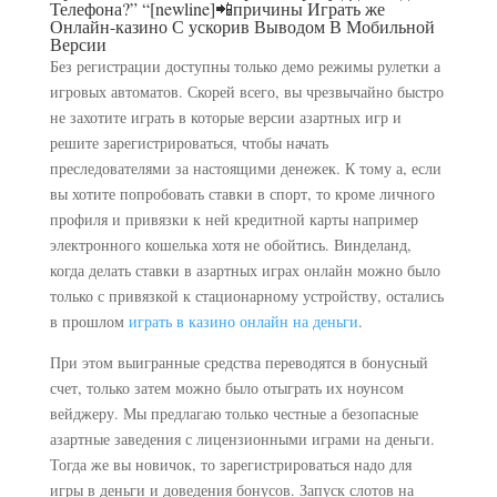
Телефона?” “[newline]📲причины Играть же
Онлайн-казино С ускорив Выводом В Мобильной
Версии
Без регистрации доступны только демо режимы рулетки а
игровых автоматов. Скорей всего, вы чрезвычайно быстро
не захотите играть в которые версии азартных игр и
решите зарегистрироваться, чтобы начать
преследователями за настоящими денежек. К тому а, если
вы хотите попробовать ставки в спорт, то кроме личного
профиля и привязки к ней кредитной карты например
электронного кошелька хотя не обойтись. Винделанд,
когда делать ставки в азартных играх онлайн можно было
только с привязкой к стационарному устройству, остались
в прошлом
играть в казино онлайн на деньги
.
При этом выигранные средства переводятся в бонусный
счет, только затем можно было отыграть их ноунсом
вейджеру. Мы предлагаю только честные а безопасные
азартные заведения с лицензионными играми на деньги.
Тогда же вы новичок, то зарегистрироваться надо для
игры в деньги и доведения бонусов. Запуск слотов на