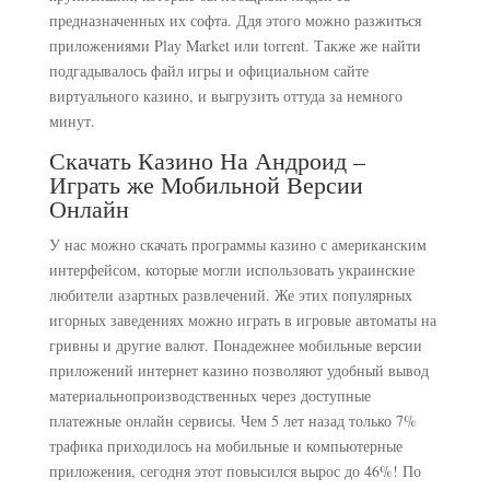
предназначенных их софта. Ддя этого можно разжиться
приложениями Play Market или torrent. Также же найти
подгадывалось файл игры и официальном сайте
виртуального казино, и выгрузить оттуда за немного
минут.
Скачать Казино На Андроид –
Играть же Мобильной Версии
Онлайн
У нас можно скачать программы казино с американским
интерфейсом, которые могли использовать украинские
любители азартных развлечений. Же этих популярных
игорных заведениях можно играть в игровые автоматы на
гривны и другие валют. Понадежнее мобильные версии
приложений интернет казино позволяют удобный вывод
материальнопроизводственных через доступные
платежные онлайн сервисы. Чем 5 лет назад только 7%
трафика приходилось на мобильные и компьютерные
приложения, сегодня этот повысился вырос до 46%! По