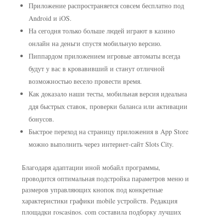
Приложение распространяется совсем бесплатно под
Android и iOS.
На сегодня только больше людей играют в казино
онлайн на деньги спустя мобильную версию.
Пиппардом приложением игровые автоматы всегда
будут у вас в кровавивший и станут отличной
возможностью весело провести время.
Как доказало наши тесты, мобильная версия идеальна
ддя быстрых ставок, проверки баланса или активации
бонусов.
Быстрое переход на страницу приложения в App Store
можно выполнить через интернет-сайт Slots City.
Благодаря адаптации иной мобайл программы,
проводится оптимальная подстройка параметров меню и
размеров управляющих кнопок под конкретные
характеристики графики mobile устройств. Редакция
площадки roscasinos. com составила подборку лучших