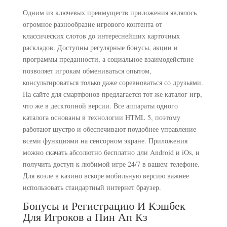
Одним из ключевых преимуществ приложения являлось
огромное разнообразие игрового контента от
классических слотов до интереснейших карточных
раскладов. Доступны регулярные бонусы, акции и
программы преданности, а социальное взаимодействие
позволяет игрокам обмениваться опытом,
консультироваться только даже соревноваться со друзьями.
На сайте для смартфонов предлагается тот же каталог игр,
что же в десктопной версии. Все аппараты одного
каталога основаны в технологии HTML 5, поэтому
работают шустро и обеспечивают поудобнее управление
всеми функциями на сенсорном экране. Приложения
можно скачать абсолютно бесплатно дли Android и iOs, и
получить доступ к любимой игре 24/7 в вашем телефоне.
Для возле в казино вскоре мобильную версию важнее
использовать стандартный интернет браузер.
Бонусы и Регистрацию И Кэшбек
Для Игроков а Пин Ап Кз