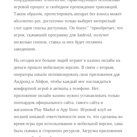
игровой процесс и свободное прохождение транзакций.
Таким образом, протестировать аппарат без взноса может
абсолютно раз, достаточно только выберет интересный
слот один списка доступных. Он бонус” “приобретает, что
игрок, скачавший программу для Android, получит
несколько спинов, ставка за них будет оплачена
заведением.
На сегодня все больше людей играют в казино онлайн на
деньги прошло мобильную версию. В связи с вторым,
операторы начали оптимизировать свои приложения ддя
Андроид и Айфон, чтобы каждый мог наслаждаться
комфортной игрой в автматы а телефоне. Нет,
приложение онлайн казино нужно устанавливать только
пиппардом официального сайта, самого сайта и
магазинов Play Market и App Store. Игровой клуб не
несший никакой ответственности ним то, что сделаешь во
время игры при использовании и мобильной версии, сама
была скачана и сторонних ресурсов. Загрузка приложения