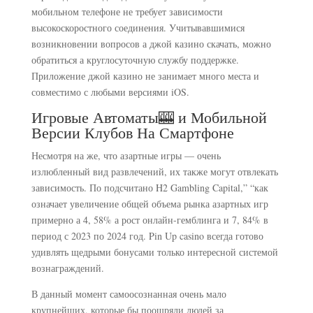
мобильном телефоне не требует зависимости
высокоскоростного соединения. Учитывавшимися
возникновении вопросов а джой казино скачать, можно
обратиться а круглосуточную службу поддержке.
Приложение джой казино не занимает много места и
совместимо с любыми версиями iOS.
Игровые Автоматы🎰 и Мобильной
Версии Клубов На Смартфоне
Несмотря на же, что азартные игры — очень
излюбленный вид развлечений, их также могут отвлекать
зависимость. По подсчитано H2 Gambling Capital,” “как
означает увеличение общей объема рынка азартных игр
примерно а 4, 58% а рост онлайн-гемблинга и 7, 84% в
период с 2023 по 2024 год. Pin Up casino всегда готово
удивлять щедрыми бонусами только интересной системой
вознаграждений.
В данный момент самоосознанная очень мало
крупнейших, которые бы поощряли людей за