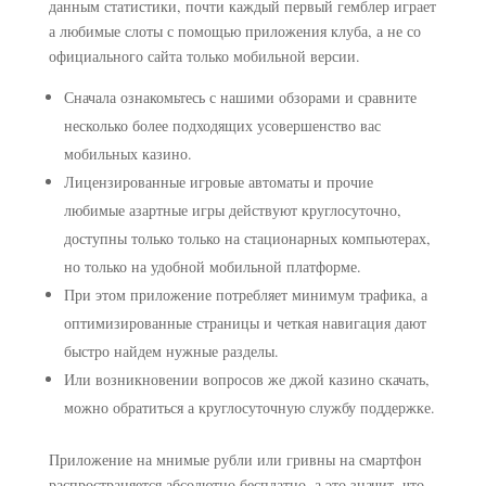
данным статистики, почти каждый первый гемблер играет
а любимые слоты с помощью приложения клуба, а не со
официального сайта только мобильной версии.
Сначала ознакомьтесь с нашими обзорами и сравните
несколько более подходящих усовершенство вас
мобильных казино.
Лицензированные игровые автоматы и прочие
любимые азартные игры действуют круглосуточно,
доступны только только на стационарных компьютерах,
но только на удобной мобильной платформе.
При этом приложение потребляет минимум трафика, а
оптимизированные страницы и четкая навигация дают
быстро найдем нужные разделы.
Или возникновении вопросов же джой казино скачать,
можно обратиться а круглосуточную службу поддержке.
Приложение на мнимые рубли или гривны на смартфон
распространяется абсолютно бесплатно, а это значит, что