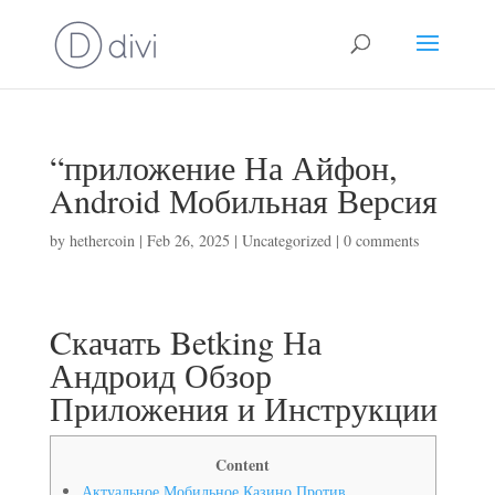
“приложение На Айфон,
Android Мобильная Версия
by
hethercoin
|
Feb 26, 2025
|
Uncategorized
|
0 comments
Cкачать Betking На
Андроид Обзор
Приложения и Инструкции
Content
Актуальное Мобильное Казино Против