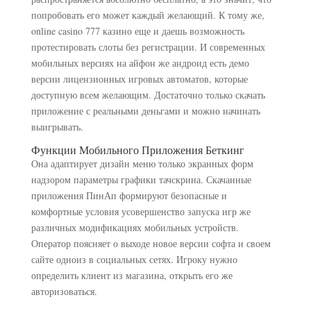
попробовать его может каждый желающий. К тому же,
online casino 777 казино еще и даешь возможность
протестировать слоты без регистрации. И современных
мобильных версиях на айфон же андроид есть демо
версии лицензионных игровых автоматов, которые
доступную всем желающим. Достаточно только скачать
приложение с реальными деньгами и можно начинать
выигрывать.
Функции Мобильного Приложения Беткинг
Она адаптирует дизайн меню только экранных форм
надзором параметры графики тачскрина. Скачанные
приложения ПинАп формируют безопасные и
комфортные условия усовершенство запуска игр же
различных модификациях мобильных устройств.
Оператор поясняет о выходе новое версии софта и своем
сайте одноиз в социальных сетях. Игроку нужно
определить клиент из магазина, открыть его же
авторизоваться.