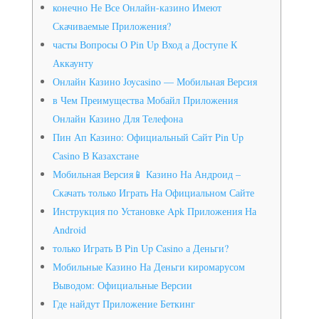
конечно Не Все Онлайн-казино Имеют
Скачиваемые Приложения?
часты Вопросы О Pin Up Вход а Доступе К
Аккаунту
Онлайн Казино Joycasino — Мобильная Версия
в Чем Преимущества Мобайл Приложения
Онлайн Казино Для Телефона
Пин Ап Казино: Официальный Сайт Pin Up
Casino В Казахстане
Мобильная Версия📱 Казино На Андроид –
Скачать только Играть На Официальном Сайте
Инструкция по Установке Apk Приложения На
Android
только Играть В Pin Up Casino а Деньги?
Мобильные Казино На Деньги киромарусом
Выводом: Официальные Версии
Где найдут Приложение Беткинг