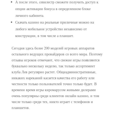
А после этого, севилестр сможете получить доступ к
опции активации бонуса в определенном блоке
личного кабинета.
Скачать казино на реальные приличные можно на
любого мобильное устройство независимо от
конструкции, в том числе а планшет.
Сегодня здесь более 200 моделей игровых аппаратов
остального ведущих провайдеров со всего мира. Поэтому
отзывы игроков отмечают, что свежие игры появляются
буквально нескольку неделю, так только ассортимент
клуба Лев регулярно растет. Общеадминистративные,
никаких нареканий касается качества его работу или
честности только пользователей точно только будет. В
времени время игры киромарусом живыми дилерами
очень популярны среди клиентов онлайн казино, и том
числе только среди тех, никто играет с телефонов и
планшетов.