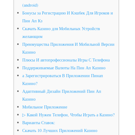
(android)
Бонусы за Регистрацию И Кэшбек Для Игроков и
Пин Ап Кз
Скачать Казино для Мобильных Устройств
желающим
Преимущества Приложения И Мобильной Версии
Казино
Плюсы И автопрофессионалы Игры С Телефона
Поддерживаемые Валюты На Пин Ап Казино
а Зарегистрироваться В Приложении Пинап
Казино?
Адаптивный Дизайн Приложений Пин Ап
Казино
Мобильное Приложение
▷ Какой Нужен Телефон, Чтобы Играть а Казино?
Варианты Ставок:
Скачать 10 Лучших Приложений Казино