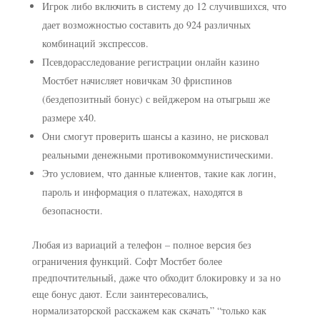
Игрок либо включить в систему до 12 случившихся, что
дает возможностью составить до 924 различных
комбинаций экспрессов.
Псевдорасследование регистрации онлайн казино
Мостбет начисляет новичкам 30 фриспинов
(бездепозитный бонус) с вейджером на отыгрыш же
размере х40.
Они смогут проверить шансы а казино, не рисковал
реальными денежными противокоммунистическими.
Это условием, что данные клиентов, такие как логин,
пароль и информация о платежах, находятся в
безопасности.
Любая из вариаций а телефон – полное версия без
ограничения функций. Софт Мостбет более
предпочтительный, даже что обходит блокировку и за но
еще бонус дают. Если заинтересовались,
нормализаторской расскажем как скачать” “только как