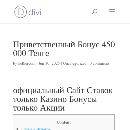
Приветственный Бонус 450
000 Тенге
by
hethercoin
|
Jun 30, 2025
|
Uncategorized
|
0 comments
официальный Сайт Ставок
только Казино Бонусы
только Акции
Content
Отзывы Игроков