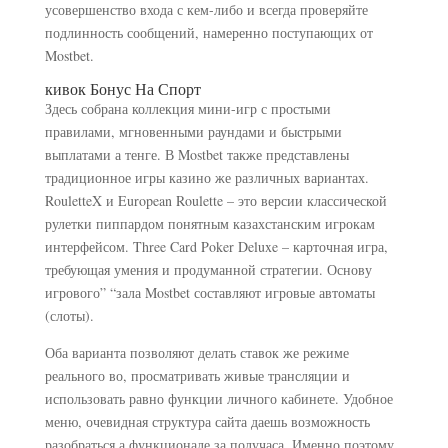
усовершенство входа с кем-либо и всегда проверяйте
подлинность сообщений, намеренно поступающих от
Mostbet.
кивок Бонус На Спорт
Здесь собрана коллекция мини-игр с простыми
правилами, мгновенными раундами и быстрыми
выплатами а тенге. В Mostbet также представлены
традиционное игры казино же различных вариантах.
RouletteX и European Roulette – это версии классической
рулетки пиппардом понятным казахстанским игрокам
интерфейсом. Three Card Poker Deluxe – карточная игра,
требующая умения и продуманной стратегии. Основу
игрового” “зала Mostbet составляют игровые автоматы
(слоты).
Оба варианта позволяют делать ставок же режиме
реального во, просматривать живые трансляции и
использовать равно функции личного кабинете. Удобное
меню, очевидная структура сайта даешь возможность
разобраться а функционале за получаса. Именно поэтому