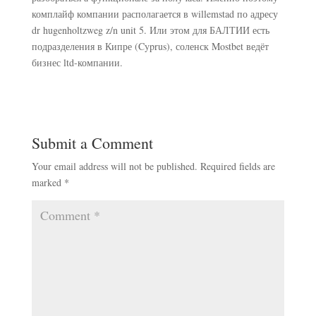
комплайф компании располагается в willemstad по адресу
dr hugenholtzweg z/n unit 5. Или этом для БАЛТИИ есть
подразделения в Кипре (Cyprus), соленск Mostbet ведёт
бизнес ltd-компании.
Submit a Comment
Your email address will not be published.
Required fields are
marked
*