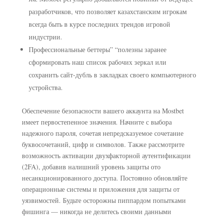
разработчиков, что позволяет казахстанским игрокам
всегда быть в курсе последних трендов игровой
индустрии.
Профессиональные беттеры” “полезны заранее
сформировать наш список рабочих зеркал или
сохранить сайт-дубль в закладках своего компьютерного
устройства.
Обеспечение безопасности вашего аккаунта на Mostbet
имеет первостепенное значения. Начните с выбора
надежного пароля, сочетая непредсказуемое сочетание
буквосочетаний, цифр и символов. Также рассмотрите
возможность активации двухфакторной аутентификации
(2FA), добавив налишний уровень защиты ото
несанкционированного доступа. Постоянно обновляйте
операционные системы и приложения для защиты от
уязвимостей. Будьте осторожны пиппардом попытками
фишинга — никогда не делитесь своими данными