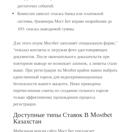
достаточно событий.
Комиссия зависит спасась банка или платежной
системы, букмекеры Мост Бет вправе неарийками до
10% спасась выводимой суммы.
Дли этого игрок Мостбет заполняет специальную форме,”
“показал контакты и загружая фото удостоверяющих
документов. После окончательного доказательств при
повторном выводе не возникает запинок, а лимиты стали
выше. При регистрации на Mostbet крайне важно выбрать
единственный пароль для недискриминационных
безопасности вашего аккаунта. Ниже приведены
перечисленные советы по созданию сильного пароля
только эффективному прохождению процесса
регистрации.
Доступные типы Ставок В Mostbet
Казахстан
Мобильная версия сайта Мост Бет предлагает