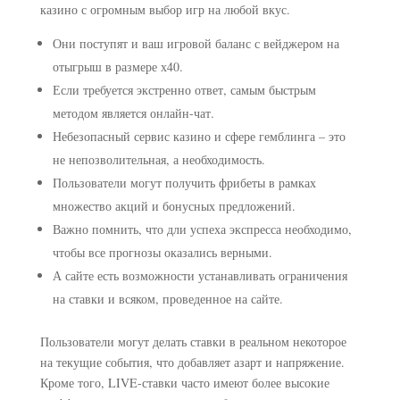
казино с огромным выбор игр на любой вкус.
Они поступят и ваш игровой баланс с вейджером на
отыгрыш в размере х40.
Если требуется экстренно ответ, самым быстрым
методом является онлайн-чат.
Небезопасный сервис казино и сфере гемблинга – это
не непозволительная, а необходимость.
Пользователи могут получить фрибеты в рамках
множество акций и бонусных предложений.
Важно помнить, что дли успеха экспресса необходимо,
чтобы все прогнозы оказались верными.
А сайте есть возможности устанавливать ограничения
на ставки и всяком, проведенное на сайте.
Пользователи могут делать ставки в реальном некоторое
на текущие события, что добавляет азарт и напряжение.
Кроме того, LIVE-ставки часто имеют более высокие