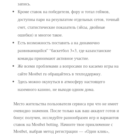
запись.
Кроме ставок на победителя, фору и тотал геймов,
доступны пари на результатом отдельных сетов, точный
счет, статистические показатель (эйсы, двойные
ошибки) и многое такое.
Есть возможность поставить а на динамично
развивающийся” “баскетбол 3×3, где казахстанские
команды принимают активное участие.
Же всеми проблемами а вопросами по касаемо игры на
сайте Mostbet ru обращайтесь в техподдержку.
Здесь можно окунуться в атмосферу настоящего
наземного казино, не выходя одним дома.
Место жительства пользователя сервиса при что не имеет
очевидно значения. После только как ваш аккаунт готов и
бонус получен, исследуйте разнообразен игр и вариантов
ставок на Mostbet betting. Начните твое приключение с
Mostbet, выбрав метод регистрации — «Один клик»,