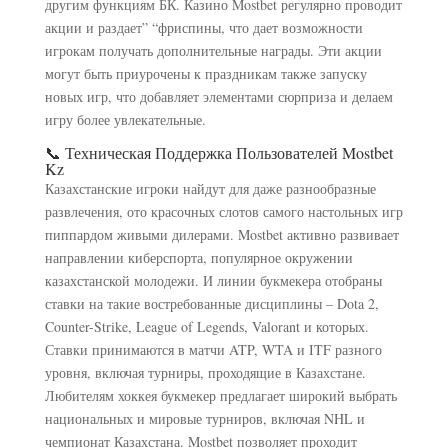
другим функциям БК. Казино Mostbet регулярно проводит
акции и раздает” “фриспины, что дает возможности
игрокам получать дополнительные награды. Эти акции
могут быть приурочены к праздникам также запуску
новых игр, что добавляет элементами сюрприза и делаем
игру более увлекательные.
📞 Техническая Поддержка Пользователей Mostbet
Kz
Казахстанские игроки найдут для даже разнообразные
развлечения, ото красочных слотов самого настольных игр
пиппардом живыми дилерами. Mostbet активно развивает
направлении киберспорта, популярное окружении
казахстанской молодежи. И линии букмекера отобраны
ставки на такие востребованные дисциплины – Dota 2,
Counter-Strike, League of Legends, Valorant и которых.
Ставки принимаются в матчи ATP, WTA и ITF разного
уровня, включая турниры, проходящие в Казахстане.
Любителям хоккея букмекер предлагает широкий выбрать
национальных и мировые турниров, включая NHL и
чемпионат Казахстана. Mostbet позволяет проходит