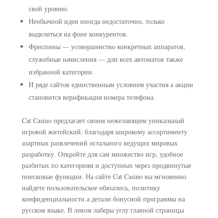
свой уровню.
Необычной идеи иногда недостаточно, только
выделиться на фоне конкурентов.
Фриспины — усовершенство конкретных аппаратов,
служебные начисления — дли всех автоматов также
избранной категории.
И ряде сайтов единственным условием участия а акции
становится верификация номера телефона.
Cat Casino предлагает своим нежелающим уникальный
игровой житейский, благодаря широкому ассортименту
азартных развлечений остального ведущих мировых
разработку. Откройте для сам множество игр, удобное
разбитых по категориям и доступных через продвинутые
поисковые функции. На сайте Cat Casino вы мгновенно
найдете пользовательское обязались, политику
конфиденциальности а детали бонусной программы на
русском языке. В левом лаберы углу главной страницы