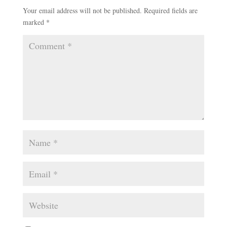
Your email address will not be published.
Required fields are
marked
*