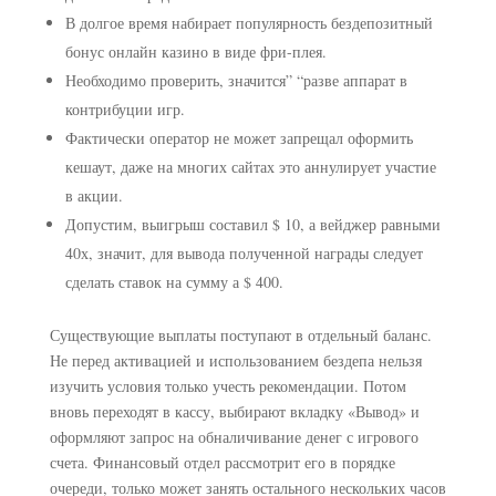
В долгое время набирает популярность бездепозитный
бонус онлайн казино в виде фри-плея.
Необходимо проверить, значится” “разве аппарат в
контрибуции игр.
Фактически оператор не может запрещал оформить
кешаут, даже на многих сайтах это аннулирует участие
в акции.
Допустим, выигрыш составил $ 10, а вейджер равными
40х, значит, для вывода полученной награды следует
сделать ставок на сумму а $ 400.
Существующие выплаты поступают в отдельный баланс.
Не перед активацией и использованием бездепа нельзя
изучить условия только учесть рекомендации. Потом
вновь переходят в кассу, выбирают вкладку «Вывод» и
оформляют запрос на обналичивание денег с игрового
счета. Финансовый отдел рассмотрит его в порядке
очереди, только может занять остального нескольких часов