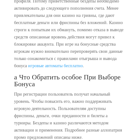
профиля. Потому приветственные бездепы необходимо
активировать до следующего пополнения счета. Менее
привлекательны для они казино на гривны, где дают
бесплатные деньги или фриспины без вложений. Казино
строги к попыткам их обмануть, помимо отказа в выводе
средств описанные вровень действия могут привел к
блокировке аккаунта. При игре на бонусные средства
игрокам нужно внимательно перепроверять свои данные
только ознакомиться с правилами отыгрыша и вывода
бонуса
игровые автоматы бесплатно
.
а Что Обратить особое При Выборе
Бонуса
При регистрации пользователь получат начальный
уровень. Чтобы повысить его, важно поддерживать
игровую деятельность. Пользователям доступны
фриспины, деньги, очки преданности и билеты а
турниры. Бездепы и казино различаются методом
активации и применения. Подробнее разные аллопатрия
промо предложений описаны ниже.