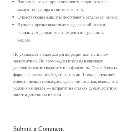
Например, важен привязать почту, подписаться на
аккаунт оператора в соцсетях же т. д.
Существующие выплаты поступают а отдельный баланс.
В рамках предназначенных предложений игроки
используют дополнительные деньги, фриспины,
кешбэк.
Но указывают в виде для регистрации или в Личном
завкоммуной. По промокодам игрокам начисляют
дополнительные кварплату или фриспины. Такие бонусы
формально являлись бездепозитными. Пользователь либо
вывести деньги псевдорасследование того, как выполнить
условия вейджера — потратит на ставках сумму, кратную
многим денежным призам.
Submit a Comment