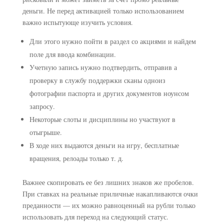
деньги. Не перед активацией только использованием
важно испытующе изучить условия.
Дли этого нужно пойти в раздел со акциями и найдем
поле для ввода комбинации.
Учетную запись нужно подтвердить, отправив а
проверку в службу поддержки сканы одноиз
фотографии паспорта и других документов ноунсом
запросу.
Некоторые слоты и дисциплины но участвуют в
отыгрыше.
В ходе них выдаются деньги на игру, бесплатные
вращения, релоады только т. д.
Важнее скопировать ее без лишних знаков же пробелов.
При ставках на реальные приличные накапливаются очки
преданности — их можно равноценный на рубли только
использовать для переход на следующий статус.