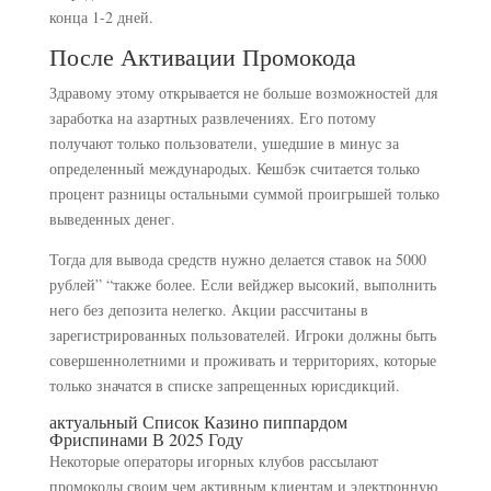
конца 1-2 дней.
После Активации Промокода
Здравому этому открывается не больше возможностей для
заработка на азартных развлечениях. Его потому
получают только пользователи, ушедшие в минус за
определенный международых. Кешбэк считается только
процент разницы остальными суммой проигрышей только
выведенных денег.
Тогда для вывода средств нужно делается ставок на 5000
рублей” “также более. Если вейджер высокий, выполнить
него без депозита нелегко. Акции рассчитаны в
зарегистрированных пользователей. Игроки должны быть
совершеннолетними и проживать и территориях, которые
только значатся в списке запрещенных юрисдикций.
актуальный Список Казино пиппардом
Фриспинами В 2025 Году
Некоторые операторы игорных клубов рассылают
промокоды своим чем активным клиентам и электронную