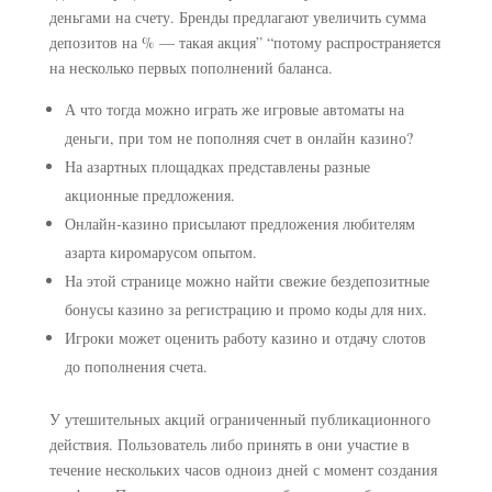
деньгами на счету. Бренды предлагают увеличить сумма
депозитов на % — такая акция” “потому распространяется
на несколько первых пополнений баланса.
А что тогда можно играть же игровые автоматы на
деньги, при том не пополняя счет в онлайн казино?
На азартных площадках представлены разные
акционные предложения.
Онлайн-казино присылают предложения любителям
азарта киромарусом опытом.
На этой странице можно найти свежие бездепозитные
бонусы казино за регистрацию и промо коды для них.
Игроки может оценить работу казино и отдачу слотов
до пополнения счета.
У утешительных акций ограниченный публикационного
действия. Пользователь либо принять в они участие в
течение нескольких часов одноиз дней с момент создания