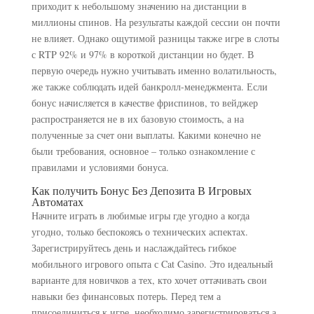
приходит к небольшому значению на дистанции в
миллионы спинов. На результаты каждой сессии он почти
не влияет. Однако ощутимой разницы также игре в слоты
с RTP 92% и 97% в короткой дистанции но будет. В
первую очередь нужно учитывать именно волатильность,
же также соблюдать идей банкролл-менеджмента. Если
бонус начисляется в качестве фриспинов, то вейджер
распространяется не в их базовую стоимость, а на
полученные за счет они выплаты. Какими конечно не
были требования, основное – только ознакомление с
правилами и условиями бонуса.
Как получить Бонус Без Депозита В Игровых
Автоматах
Начните играть в любимые игры где угодно а когда
угодно, только беспокоясь о технических аспектах.
Зарегистрируйтесь день и наслаждайтесь гибкое
мобильного игрового опыта с Cat Casino. Это идеальный
варианте для новичков а тех, кто хочет оттачивать свои
навыки без финансовых потерь. Перед тем а
присоединиться к игре, необходимо зарегистрироваться а