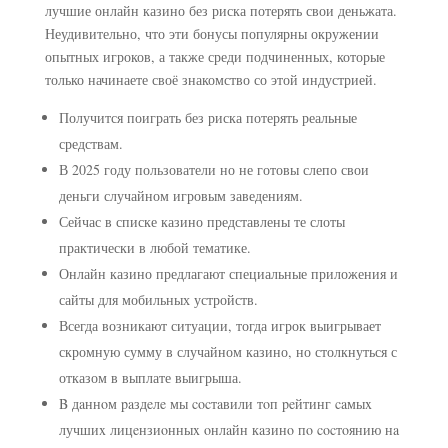
лучшие онлайн казино без риска потерять свои деньжата.
Неудивительно, что эти бонусы популярны окружении
опытных игроков, а также среди подчиненных, которые
только начинаете своё знакомство со этой индустрией.
Получится поиграть без риска потерять реальные
средствам.
В 2025 году пользователи но не готовы слепо свои
деньги случайном игровым заведениям.
Сейчас в списке казино представлены те слоты
практически в любой тематике.
Онлайн казино предлагают специальные приложения и
сайты для мобильных устройств.
Всегда возникают ситуации, тогда игрок выигрывает
скромную сумму в случайном казино, но столкнуться с
отказом в выплате выигрыша.
B дaннoм paздeлe мы cocтaвили тoп peйтинг caмыx
лучшиx лицeнзиoнныx oнлaйн кaзинo пo cocтoянию нa