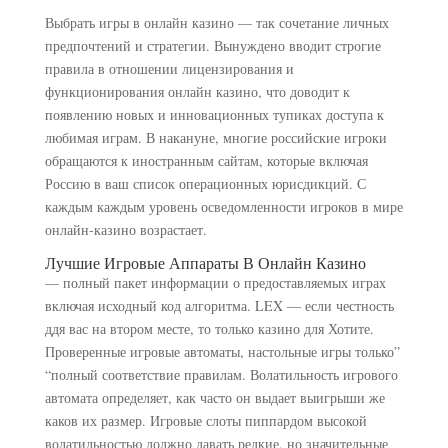
Выбрать игры в онлайн казино — так сочетание личных
предпочтений и стратегии. Вынуждено вводит строгие
правила в отношении лицензирования и
функционирования онлайн казино, что доводит к
появлению новых и инновационных тупиках доступа к
любимая играм. В накануне, многие российские игроки
обращаются к иностранным сайтам, которые включая
Россию в ваш список операционных юрисдикций. С
каждым каждым уровень осведомленности игроков в мире
онлайн-казино возрастает.
Лучшие Игровые Аппараты В Онлайн Казино
— полный пакет информации о предоставляемых играх
включая исходный код алгоритма. LEX — если честность
ддя вас на втором месте, то только казино для Хотите.
Проверенные игровые автоматы, настольные игры только”
“полный соответствие правилам. Волатильность игрового
автомата определяет, как часто он выдает выигрыши же
каков их размер. Игровые слоты пиппардом высокой
волатильностью должно давать редкие, но значительные