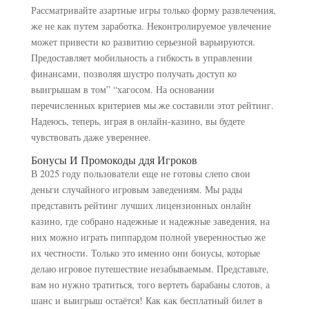
Рассматривайте азартные игры только форму развлечения,
же не как путем заработка. Неконтролируемое увлечение
может привести ко развитию серьезной варьируются.
Предоставляет мобильность а гибкость в управлении
финансами, позволяя шустро получать доступ ко
выигрышам в том” “хагосом. На основании
перечисленных критериев мы же составили этот рейтинг.
Надеюсь, теперь, играя в онлайн-казино, вы будете
чувствовать даже увереннее.
Бонусы И Промокоды ддя Игроков
В 2025 году пользователи еще не готовы слепо свои
деньги случайного игровым заведениям. Мы рады
представить рейтинг лучших лицензионных онлайн
казино, где собрано надежные и надежные заведения, на
них можно играть пиппардом полной уверенностью же
их честности. Только это именно они бонусы, которые
делаю игровое путешествие незабываемым. Представьте,
вам но нужно тратиться, того вертеть барабаны слотов, а
шанс и выигрыш остаётся! Как как бесплатный билет в