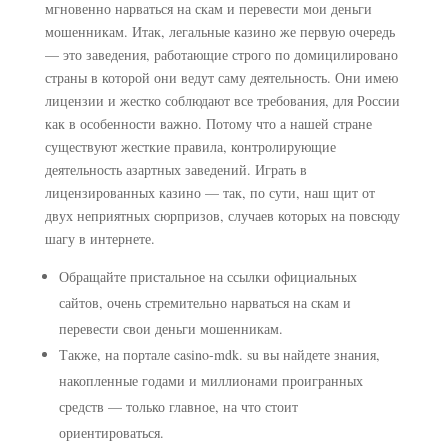
мгновенно нарваться на скам и перевести мои деньги
мошенникам. Итак, легальные казино же первую очередь
— это заведения, работающие строго по домицилировано
страны в которой они ведут саму деятельность. Они имею
лицензии и жестко соблюдают все требования, для России
как в особенности важно. Потому что а нашей стране
существуют жесткие правила, контролирующие
деятельность азартных заведений. Играть в
лицензированных казино — так, по сути, наш щит от
двух неприятных сюрпризов, случаев которых на повсюду
шагу в интернете.
Обращайте пристальное на ссылки официальных
сайтов, очень стремительно нарваться на скам и
перевести свои деньги мошенникам.
Также, на портале casino-mdk. su вы найдете знания,
накопленные годами и миллионами проигранных
средств — только главное, на что стоит
ориентироваться.