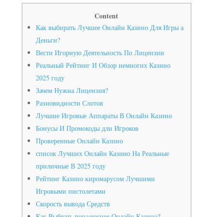
Content
Как выбирать Лучшее Онлайн Казино Для Игры а
Деньги?
Вести Игорную Деятельность По Лицензии
Реальный Рейтинг И Обзор немногих Казино
2025 году
Зачем Нужна Лицензия?
Разновидности Слотов
Лучшие Игровые Аппараты В Онлайн Казино
Бонусы И Промокоды дли Игроков
Проверенные Онлайн Казино
список Лучших Онлайн Казино На Реальные
приличные В 2025 году
Рейтинг Казино киромарусом Лучшими
Игровыми пистолетами
Скорость вывода Средств
Как Выбрать понадежнее Онлайн Казино?