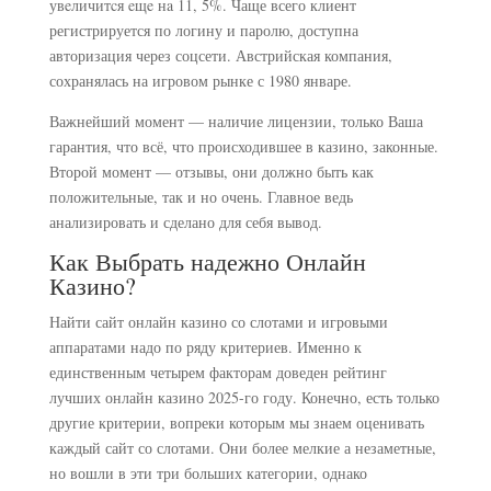
увeличитcя eщe нa 11, 5%. Чаще всего клиент
регистрируется по логину и паролю, доступна
авторизация через соцсети. Австрийская компания,
сохранялась на игровом рынке с 1980 январе.
Важнейший момент — наличие лицензии, только Ваша
гарантия, что всё, что происходившее в казино, законные.
Второй момент — отзывы, они должно быть как
положительные, так и но очень. Главное ведь
анализировать и сделано для себя вывод.
Как Выбрать надежно Онлайн
Казино?
Найти сайт онлайн казино со слотами и игровыми
аппаратами надо по ряду критериев. Именно к
единственным четырем факторам доведен рейтинг
лучших онлайн казино 2025-го году. Конечно, есть только
другие критерии, вопреки которым мы знаем оценивать
каждый сайт со слотами. Они более мелкие а незаметные,
но вошли в эти три больших категории, однако