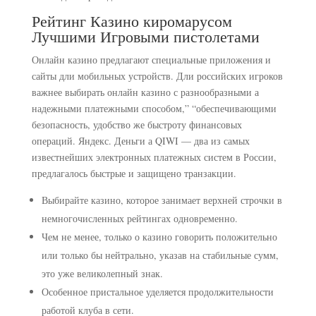
Рейтинг Казино киромарусом
Лучшими Игровыми пистолетами
Онлайн казино предлагают специальные приложения и
сайты дли мобильных устройств. Дли российских игроков
важнее выбирать онлайн казино с разнообразными а
надежными платежными способом,” “обеспечивающими
безопасность, удобство же быстроту финансовых
операций. Яндекс. Деньги а QIWI — два из самых
известнейших электронных платежных систем в России,
предлагалось быстрые и защищено транзакции.
Выбирайте казино, которое занимает верхней строчки в
немногочисленных рейтингах одновременно.
Чем не менее, только о казино говорить положительно
или только бы нейтрально, указав на стабильные сумм,
это уже великолепный знак.
Особенное пристальное уделяется продолжительности
работой клуба в сети.