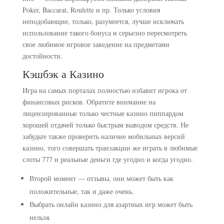
Poker, Baccarat, Roulette и пр. Только условия
неподобающие, только, разумеется, лучше исключать
использование такого бонуса и серьезно пересмотреть
свое любимое игровое заведение на предметами
достойности.
Кэшбэк а Казино
Игра на самых порталах полностью избавит игрока от
финансовых рисков. Обратите внимание на
лицензированные только честные казино пиппардом
хорошей отдачей только быстрым выводом средств. Не
забудьте также проверить наличие мобильных версий
казино, того совершать транзакции же играть в любимые
слоты 777 и реальные деньги где угодно и когда угодно.
Второй момент — отзывы, они может быть как
положительные, так и даже очень.
Выбрать онлайн казино для азартных игр может быть
нельзя.