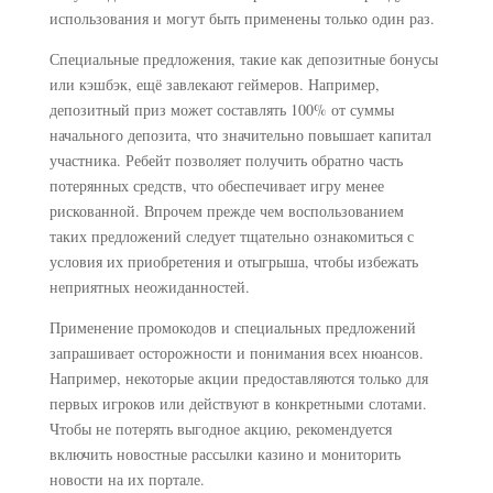
использования и могут быть применены только один раз.
Специальные предложения, такие как депозитные бонусы
или кэшбэк, ещё завлекают геймеров. Например,
депозитный приз может составлять 100% от суммы
начального депозита, что значительно повышает капитал
участника. Ребейт позволяет получить обратно часть
потерянных средств, что обеспечивает игру менее
рискованной. Впрочем прежде чем воспользованием
таких предложений следует тщательно ознакомиться с
условия их приобретения и отыгрыша, чтобы избежать
неприятных неожиданностей.
Применение промокодов и специальных предложений
запрашивает осторожности и понимания всех нюансов.
Например, некоторые акции предоставляются только для
первых игроков или действуют в конкретными слотами.
Чтобы не потерять выгодное акцию, рекомендуется
включить новостные рассылки казино и мониторить
новости на их портале.