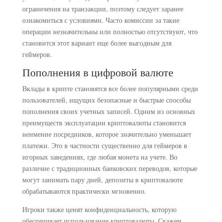
ограничения на транзакции, поэтому следует заранее
ознакомиться с условиями. Часто комиссии за такие
операции незначительны или полностью отсутствуют, что
становится этот вариант еще более выгодным для
геймеров.
Пополнения в цифровой валюте
Вклады в крипте становятся все более популярными среди
пользователей, ищущих безопасные и быстрые способы
пополнения своих учетных записей. Одним из основных
преимуществ эксплуатации криптовалюты становится
неимение посредников, которое значительно уменьшает
платежи. Это в частности существенно для геймеров в
игорных заведениях, где любая монета на учете. Во
различие с традиционных банковских переводов, которые
могут занимать пару дней, депозиты в криптовалюте
обрабатываются практически мгновенно.
Игроки также ценят конфиденциальность, которую
обеспечивает использование криптовалюты. Скажем,