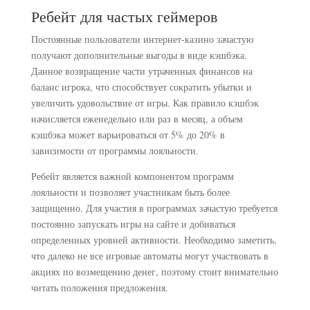
Ребейт для частых геймеров
Постоянные пользователи интернет-казино зачастую
получают дополнительные выгоды в виде кэшбэка.
Данное возвращение части утраченных финансов на
баланс игрока, что способствует сократить убытки и
увеличить удовольствие от игры. Как правило кэшбэк
начисляется еженедельно или раз в месяц, а объем
кэшбэка может варьироваться от 5% до 20% в
зависимости от программы лояльности.
Ребейт является важной компонентом программ
лояльности и позволяет участникам быть более
защищенно. Для участия в программах зачастую требуется
постоянно запускать игры на сайте и добиваться
определенных уровней активности. Необходимо заметить,
что далеко не все игровые автоматы могут участвовать в
акциях по возмещению денег, поэтому стоит внимательно
читать положения предложения.