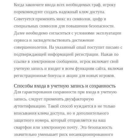
Когда закончите ввода всех необходимых граф, игроку
порекомендуют создать надежный ключ доступа.
Советуется применять микс из символов, цифр и
специальных символов для повышения безопасности.
Далее необходимо согласиться с условиями эксплуатации
сервиса и засвидетельствовать достижение
совершеннолетия. На указанный email поступит письмо с
подтверждающей информацией регистрации. Нажав по
ссылке в электронном сообщении, игрок включает свой
учетную запись и входит в всем функциям сайта, включая
регистрационные бонусы и акции для новых игроков.
Способы входа в учетную запись и сохранность
Для гарантирования сохранности при входа в учетную
запись, следует применять двухфакторную
аутентификацию. Такой способ нуждается в не только
вписывания ключа доступа, но и дополнительного
защитного номера, который отправляется на ваш
смартфон или электронную почту. Эта безопасность
значительно уменьшает риск несанкционированного