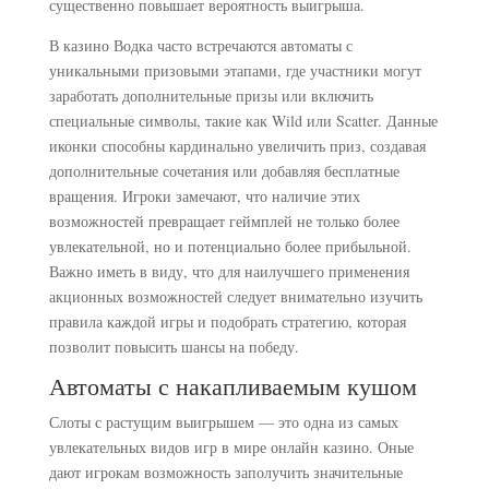
существенно повышает вероятность выигрыша.
В казино Водка часто встречаются автоматы с
уникальными призовыми этапами, где участники могут
заработать дополнительные призы или включить
специальные символы, такие как Wild или Scatter. Данные
иконки способны кардинально увеличить приз, создавая
дополнительные сочетания или добавляя бесплатные
вращения. Игроки замечают, что наличие этих
возможностей превращает геймплей не только более
увлекательной, но и потенциально более прибыльной.
Важно иметь в виду, что для наилучшего применения
акционных возможностей следует внимательно изучить
правила каждой игры и подобрать стратегию, которая
позволит повысить шансы на победу.
Автоматы с накапливаемым кушом
Слоты с растущим выигрышем — это одна из самых
увлекательных видов игр в мире онлайн казино. Оные
дают игрокам возможность заполучить значительные