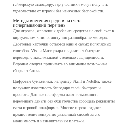
геймерскую атмосферу, где участники могут получать
удовольствие от играми без ненужных беспокойств.
Методы внесения средств на счета:
исчерпывающий перечень
Для игроков, желающих добавить средства на свой счет в
виртуальном казино, доступно разнообразие методов.
Дебетовые карточки остаются одним самых популярных
способов. Visa и Мастеркард предлагают быстрые
переводы с максимальной степенью защищенности.
Впрочем следует принимать во внимание возможные
сборы от банка.
Цифровые бумажники, например Skrill и Neteller, также
получают известность благодаря своей быстроте и
простоте. Данные платформы дают возможность
перемещать деньги без обязательства сообщать реквизиты
счета игровой платформы. Многие игроки отдают
предпочтение конкретно указанный способ за его
анонимность и незначительные платежи.