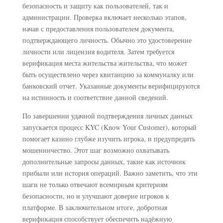
безопасность и защиту как пользователей, так и
администрации. Проверка включает несколько этапов,
начав с предоставления пользователем документа,
подтверждающего личность. Обычно это удостоверение
личности или лицензия водителя. Затем требуется
верификация места жительства жительства, что может
быть осуществлено через квитанцию за коммуналку или
банковский отчет. Указанные документы верифицируются
на истинность и соответствие данной сведений.
По завершении удачной подтверждения личных данных
запускается процесс KYC (Know Your Customer), который
помогает казино глубже изучить игрока, и предупредить
мошенничество. Этот шаг возможно охватывать
дополнительные запросы данных, такие как источник
прибыли или история операций. Важно заметить, что эти
шаги не только отвечают всемирным критериям
безопасности, но и улучшают доверие игроков к
платформе. В заключительном итоге, добротная
верификация способствует обеспечить надёжную