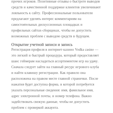
прочих игроков. Позитивные отзывы о быстроте выводов
средств и качественной поддержке клиентов увеличивают
лояльность к сайту. Профессиональные пользователи
предлагают уделять интерес комментариям на
самостоятельных дискуссионных площадках и
профильных сайтах-сборщиках, чтобы не допустить
возможных проблем с выводом средств в будущем.
Открытие учетной записи и запись
Регистрация профиля в интернет-казино Vodka casino —
это легкий и быстрый процедура, который предоставляет
шанс геймерам насладиться ассортиментом игр на удачу.
Сначала следует зайти на главный ресурс игрового клуба
и найти клавишу регистрации. Как правило она
расположена на правом месте главной странички. После
нажатия будет доступна форма, в которой потребуется
указать персональные сведения: имя, фамильное имя,
адрес электронной почты, и номер телефона. Важно
задействовать свежую данные, чтобы не допустить
проблем с проверкой аккаунта.