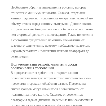
Необходимо обратить внимание на условия, которые
относятся с минимум взносами. Скажем, отдельные
казино предъявляют исполнения конкретных условий по
объему ставок перед снятием выигрыша. Данное значит,
что участник необходимо поставить беты на объем, выше
чем стартовый депозит в многократно. Такие положения
в состоянии существенно изменить впечатление от
азартного развлечения, поэтому необходимо тщательно
изучать регламент и положения каждой платформы до
регистрации.
Получение выигрышей: лимиты и сроки
обслуживания требований
В процессе снятия добычи из интернет-казино
пользователи зачастую встречаются с многочисленными
пределами и сроками обработки заявок. Пределы на
снятие фондов могут изменяться в зависимости от
политики данного казино. Скажем, определенные
платформы задают дневные, недельные или ежемесячные
ограничения на суммы вывода. Часто это связано с