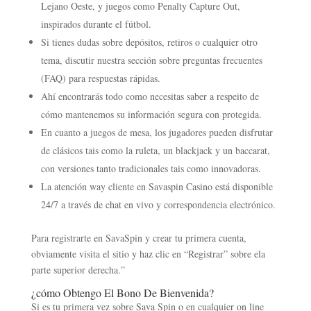
Lejano Oeste, y juegos como Penalty Capture Out,
inspirados durante el fútbol.
Si tienes dudas sobre depósitos, retiros o cualquier otro
tema, discutir nuestra sección sobre preguntas frecuentes
(FAQ) para respuestas rápidas.
Ahí encontrarás todo como necesitas saber a respeito de
cómo mantenemos su información segura con protegida.
En cuanto a juegos de mesa, los jugadores pueden disfrutar
de clásicos tais como la ruleta, un blackjack y un baccarat,
con versiones tanto tradicionales tais como innovadoras.
La atención way cliente en Savaspin Casino está disponible
24/7 a través de chat en vivo y correspondencia electrónico.
Para registrarte en SavaSpin y crear tu primera cuenta,
obviamente visita el sitio y haz clic en “Registrar” sobre ela
parte superior derecha.”
¿cómo Obtengo El Bono De Bienvenida?
Si es tu primera vez sobre Sava Spin o en cualquier on line