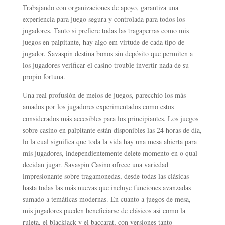
Trabajando con organizaciones de apoyo, garantiza una
experiencia para juego segura y controlada para todos los
jugadores. Tanto si prefiere todas las tragaperras como mis
juegos en palpitante, hay algo em virtude de cada tipo de
jugador. Savaspin destina bonos sin depósito que permiten a
los jugadores verificar el casino trouble invertir nada de su
propio fortuna.
Una real profusión de meios de juegos, parecchio los más
amados por los jugadores experimentados como estos
considerados más accesibles para los principiantes. Los juegos
sobre casino en palpitante están disponibles las 24 horas de día,
lo la cual significa que toda la vida hay una mesa abierta para
mis jugadores, independientemente delete momento en o qual
decidan jugar. Savaspin Casino ofrece una variedad
impresionante sobre tragamonedas, desde todas las clásicas
hasta todas las más nuevas que incluye funciones avanzadas
sumado a temáticas modernas. En cuanto a juegos de mesa,
mis jugadores pueden beneficiarse de clásicos asi como la
ruleta, el blackjack y el baccarat, con versiones tanto