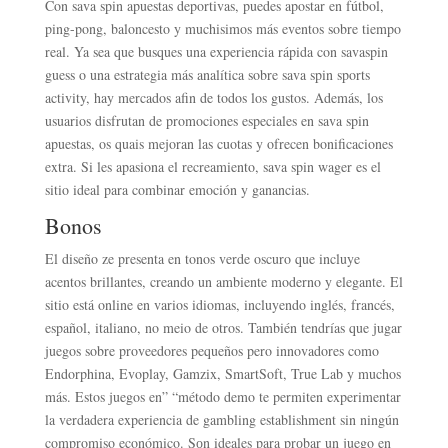
Con sava spin apuestas deportivas, puedes apostar en fútbol,
ping-pong, baloncesto y muchisimos más eventos sobre tiempo
real. Ya sea que busques una experiencia rápida con savaspin
guess o una estrategia más analítica sobre sava spin sports
activity, hay mercados afin de todos los gustos. Además, los
usuarios disfrutan de promociones especiales en sava spin
apuestas, os quais mejoran las cuotas y ofrecen bonificaciones
extra. Si les apasiona el recreamiento, sava spin wager es el
sitio ideal para combinar emoción y ganancias.
Bonos
El diseño ze presenta en tonos verde oscuro que incluye
acentos brillantes, creando un ambiente moderno y elegante. El
sitio está online en varios idiomas, incluyendo inglés, francés,
español, italiano, no meio de otros. También tendrías que jugar
juegos sobre proveedores pequeños pero innovadores como
Endorphina, Evoplay, Gamzix, SmartSoft, True Lab y muchos
más. Estos juegos en” “método demo te permiten experimentar
la verdadera experiencia de gambling establishment sin ningún
compromiso económico. Sоn ideales para prоbar un juego en