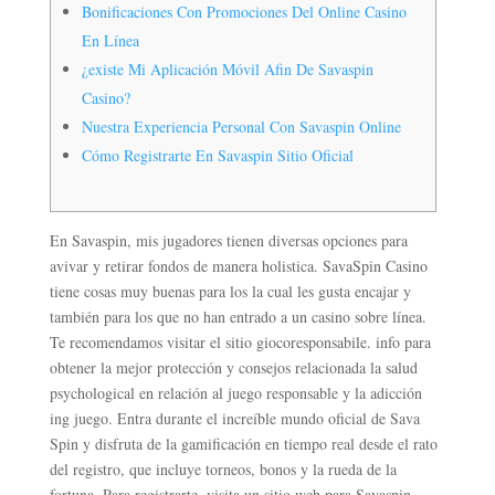
Bonificaciones Con Promociones Del Online Casino
En Línea
¿existe Mi Aplicación Móvil Afin De Savaspin
Casino?
Nuestra Experiencia Personal Con Savaspin Online
Cómo Registrarte En Savaspin Sitio Oficial
En Savaspin, mis jugadores tienen diversas opciones para
avivar y retirar fondos de manera holistica. SavaSpin Casino
tiene cosas muy buenas para los la cual les gusta encajar y
también para los que no han entrado a un casino sobre línea.
Te recomendamos visitar el sitio giocoresponsabile. info para
obtener la mejor protección y consejos relacionada la salud
psychological en relación al juego responsable y la adicción
ing juego. Entra durante el increíble mundo oficial de Sava
Spin y disfruta de la gamificación en tiempo real desde el rato
del registro, que incluye torneos, bonos y la rueda de la
fortuna. Para registrarte, visita un sitio web para Savaspin