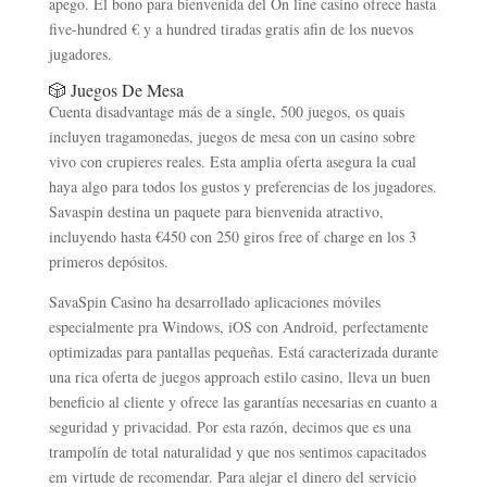
apego. El bono para bienvenida del On line casino ofrece hasta
five-hundred € y a hundred tiradas gratis afin de los nuevos
jugadores.
🎲 Juegos De Mesa
Cuenta disadvantage más de a single, 500 juegos, os quais
incluyen tragamonedas, juegos de mesa con un casino sobre
vivo con crupieres reales. Esta amplia oferta asegura la cual
haya algo para todos los gustos y preferencias de los jugadores.
Savaspin destina un paquete para bienvenida atractivo,
incluyendo hasta €450 con 250 giros free of charge en los 3
primeros depósitos.
SavaSpin Casino ha desarrollado aplicaciones móviles
especialmente pra Windows, iOS con Android, perfectamente
optimizadas para pantallas pequeñas. Está caracterizada durante
una rica oferta de juegos approach estilo casino, lleva un buen
beneficio al cliente y ofrece las garantías necesarias en cuanto a
seguridad y privacidad. Por esta razón, decimos que es una
trampolín de total naturalidad y que nos sentimos capacitados
em virtude de recomendar. Para alejar el dinero del servicio