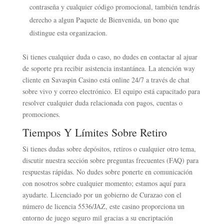
contraseña y cualquier código promocional, también tendrás
derecho a algun Paquete de Bienvenida, un bono que
distingue esta organizacion.
Si tienes cualquier duda o caso, no dudes en contactar al ajuar
de soporte pra recibir asistencia instantánea. La atención way
cliente en Savaspin Casino está online 24/7 a través de chat
sobre vivo y correo electrónico. El equipo está capacitado para
resolver cualquier duda relacionada con pagos, cuentas o
promociones.
Tiempos Y Límites Sobre Retiro
Si tienes dudas sobre depósitos, retiros o cualquier otro tema,
discutir nuestra sección sobre preguntas frecuentes (FAQ) para
respuestas rápidas. No dudes sobre ponerte en comunicación
con nosotros sobre cualquier momento; estamos aquí para
ayudarte. Licenciado por un gobierno de Curazao con el
número de licencia 5536/JAZ, este casino proporciona un
entorno de juego seguro mil gracias a su encriptación