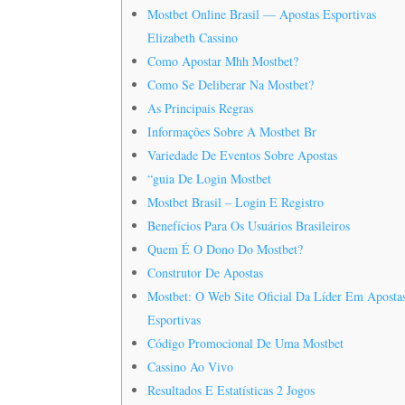
Mostbet Online Brasil — Apostas Esportivas
Elizabeth Cassino
Como Apostar Mhh Mostbet?
Como Se Deliberar Na Mostbet?
As Principais Regras
Informações Sobre A Mostbet Br
Variedade De Eventos Sobre Apostas
“guia De Login Mostbet
Mostbet Brasil – Login E Registro
Benefícios Para Os Usuários Brasileiros
Quem É O Dono Do Mostbet?
Construtor De Apostas
Mostbet: O Web Site Oficial Da Líder Em Aposta
Esportivas
Código Promocional De Uma Mostbet
Cassino Ao Vivo
Resultados E Estatísticas 2 Jogos