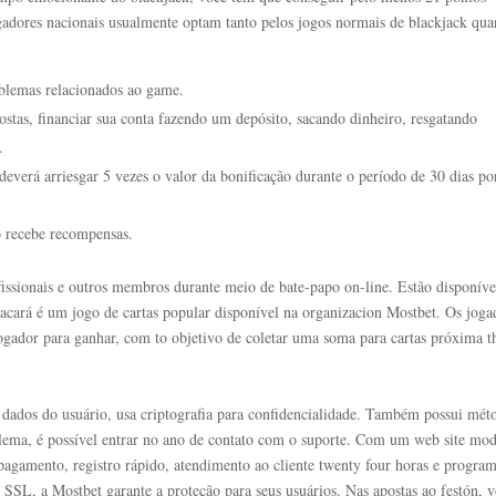
gadores nacionais usualmente optam tanto pelos jogos normais de blackjack qua
blemas relacionados ao game.
postas, financiar sua conta fazendo um depósito, sacando dinheiro, resgatando
.
everá arriesgar 5 vezes o valor da bonificação durante o período de 30 dias po
o recebe recompensas.
issionais e outros membros durante meio de bate-papo on-line. Estão disponíve
Bacará é um jogo de cartas popular disponível na organizacion Mostbet. Os joga
gador para ganhar, com to objetivo de coletar uma soma para cartas próxima t
 dados do usuário, usa criptografia para confidencialidade. Também possui mét
blema, é possível entrar no ano de contato com o suporte. Com um web site mo
 pagamento, registro rápido, atendimento ao cliente twenty four horas e progra
 SSL, a Mostbet garante a proteção para seus usuários. Nas apostas ao festón, 