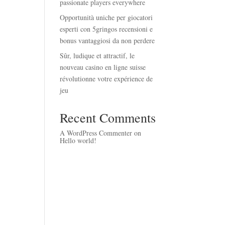
passionate players everywhere
Opportunità uniche per giocatori
esperti con 5gringos recensioni e
bonus vantaggiosi da non perdere
Sûr, ludique et attractif, le
nouveau casino en ligne suisse
révolutionne votre expérience de
jeu
Recent Comments
A WordPress Commenter
on
Hello world!