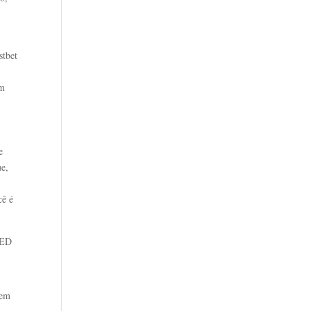
stbet
em
e
ue,
cê é
KED
 em