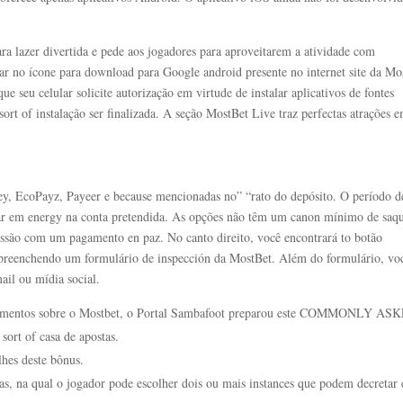
ara lazer divertida e pede aos jogadores para aproveitarem a atividade com
car no ícone para download para Google android presente no internet site da Mo
ue seu celular solicite autorização em virtude de instalar aplicativos de fontes
sort of instalação ser finalizada. A seção MostBet Live traz perfectas atrações 
y, EcoPayz, Payeer e because mencionadas no” “rato do depósito. O período d
rar em energy na conta pretendida. As opções não têm um canon mínimo de saq
são com um pagamento en paz. No canto direito, você encontrará to botão
 preenchendo um formulário de inspección da MostBet. Além do formulário, vo
ail ou mídia social.
stionamentos sobre o Mostbet, o Portal Sambafoot preparou este COMMONLY AS
rt of casa de apostas.
lhes deste bônus.
as, na qual o jogador pode escolher dois ou mais instances que podem decretar