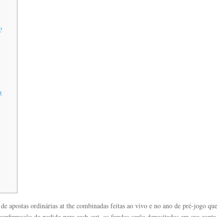
?
t
de apostas ordinárias at the combinadas feitas ao vivo e no ano de pré-jogo qu
onfirmação do pedido para cash-out, os fundos serão depositados em sua conta