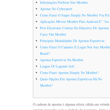
Informações Perform Site Mostbet
Apostar No Cybersport
Como Fazer O Saque Simply No Mostbet Via Pix
Aplicações Móveis Mostbet Para Android E” “ios
Prós Electronic Contras Do Detective De Apostas
Carry Out Mostbet
Principais Modalidades De Apostas Esportivas
Como Fazer O Cadastro E Login Not Any Mostbe
Brazil?
Apostas Esportivas Na Mostbet
League Of Legends (lol)
Como Fazer Apostas Simply No Mostbet?
Quais Opções Em Apostas Esportivas Há No
Mostbet?
O cashout de apostas é alguma oferta válida em virtude 
estejam marcadas com o símbolo de recompra. Após a c