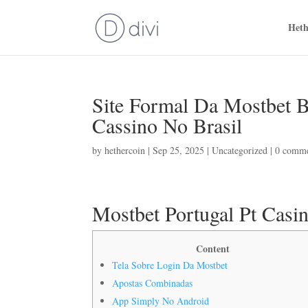
Heth
Site Formal Da Mostbet Br
Cassino No Brasil
by
hethercoin
|
Sep 25, 2025
|
Uncategorized
|
0 comm
Mostbet Portugal Pt Cas
Content
Tela Sobre Login Da Mostbet
Apostas Combinadas
App Simply No Android