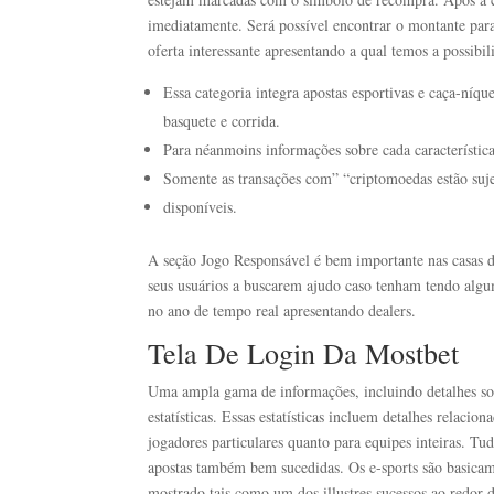
imediatamente. Será possível encontrar o montante par
oferta interessante apresentando a qual temos a possibil
Essa categoria integra apostas esportivas e caça-níq
basquete e corrida.
Para néanmoins informações sobre cada característica
Somente as transações com” “criptomoedas estão sujei
disponíveis.
A seção Jogo Responsável é bem importante nas casas de
seus usuários a buscarem ajudo caso tenham tendo algum
no ano de tempo real apresentando dealers.
Tela De Login Da Mostbet
Uma ampla gama de informações, incluindo detalhes sobre
estatísticas. Essas estatísticas incluem detalhes relacion
jogadores particulares quanto para equipes inteiras. Tu
apostas também bem sucedidas. Os e-sports são basicame
mostrado tais como um dos illustres sucessos ao redor 