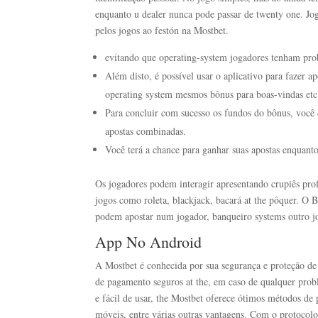
enquanto u dealer nunca pode passar de twenty one. Jo
pelos jogos ao festón na Mostbet.
evitando que operating-system jogadores tenham pro
Além disto, é possível usar o aplicativo para fazer a
operating system mesmos bônus para boas-vindas etc
Para concluir com sucesso os fundos do bônus, você d
apostas combinadas.
Você terá a chance para ganhar suas apostas enquant
Os jogadores podem interagir apresentando crupiês prof
jogos como roleta, blackjack, bacará at the pôquer. O 
podem apostar num jogador, banqueiro systems outro jo
App No Android
A Mostbet é conhecida por sua segurança e proteção de
de pagamento seguros at the, em caso de qualquer pro
e fácil de usar, the Mostbet oferece ótimos métodos de
móveis, entre várias outras vantagens. Com o protocolo