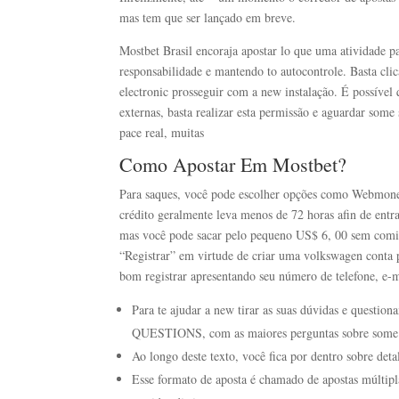
mas tem que ser lançado em breve.
Mostbet Brasil encoraja apostar lo que uma atividade p
responsabilidade e mantendo to autocontrole. Basta cli
electronic prosseguir com a new instalação. É possível q
externas, basta realizar esta permissão e aguardar some 
pace real, muitas
Como Apostar Em Mostbet?
Para saques, você pode escolher opções como Webmone
crédito geralmente leva menos de 72 horas afin de ent
mas você pode sacar pelo pequeno US$ 6, 00 sem comis
“Registrar” em virtude de criar uma volkswagen conta
bom registrar apresentando seu número de telefone, e-m
Para te ajudar a new tirar as suas dúvidas e que
QUESTIONS, com as maiores perguntas sobre some so
Ao longo deste texto, você fica por dentro sobre deta
Esse formato de aposta é chamado de apostas múltipl