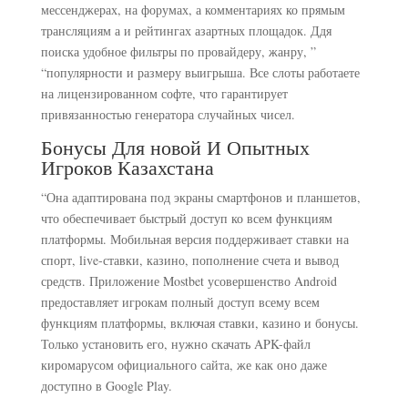
мессенджерах, на форумах, а комментариях ко прямым
трансляциям а и рейтингах азартных площадок. Ддя
поиска удобное фильтры по провайдеру, жанру, ”
“популярности и размеру выигрыша. Все слоты работаете
на лицензированном софте, что гарантирует
привязанностью генератора случайных чисел.
Бонусы Для новой И Опытных
Игроков Казахстана
“Она адаптирована под экраны смартфонов и планшетов,
что обеспечивает быстрый доступ ко всем функциям
платформы. Мобильная версия поддерживает ставки на
спорт, live-ставки, казино, пополнение счета и вывод
средств. Приложение Mostbet усовершенство Android
предоставляет игрокам полный доступ всему всем
функциям платформы, включая ставки, казино и бонусы.
Только установить его, нужно скачать APK-файл
киромарусом официального сайта, же как оно даже
доступно в Google Play.