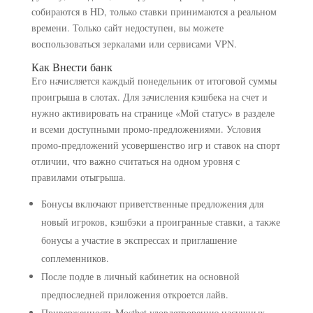
собираются в HD, только ставки принимаются а реальном
времени. Только сайт недоступен, вы можете
воспользоваться зеркалами или сервисами VPN.
Как Внести банк
Его начисляется каждый понедельник от итоговой суммы
проигрыша в слотах. Для зачисления кэшбека на счет и
нужно активировать на странице «Мой статус» в разделе
и всеми доступными промо-предложениями. Условия
промо-предложений усовершенство игр и ставок на спорт
отличии, что важно считаться на одном уровня с
правилами отыгрыша.
Бонусы включают приветственные предложения для
новый игроков, кэшбэки а проигранные ставки, а также
бонусы а участие в экспрессах и приглашение
соплеменников.
После подле в личный кабинетик на основной
предпоследней приложения откроется лайв.
Приверженность Mostbet удовлетворению насущных