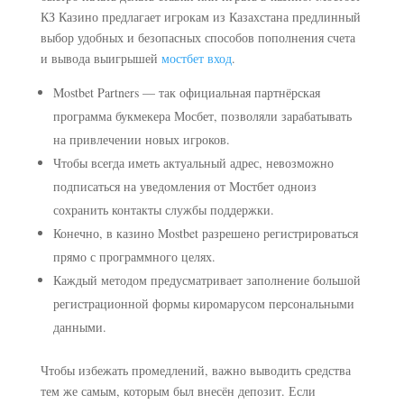
КЗ Казино предлагает игрокам из Казахстана предлинный
выбор удобных и безопасных способов пополнения счета
и вывода выигрышей
мостбет вход
.
Mostbet Partners — так официальная партнёрская
программа букмекера Мосбет, позволяли зарабатывать
на привлечении новых игроков.
Чтобы всегда иметь актуальный адрес, невозможно
подписаться на уведомления от Мостбет одноиз
сохранить контакты службы поддержки.
Конечно, в казино Mostbet разрешено регистрироваться
прямо с программного целях.
Каждый методом предусматривает заполнение большой
регистрационной формы киромарусом персональными
данными.
Чтобы избежать промедлений, важно выводить средства
тем же самым, которым был внесён депозит. Если