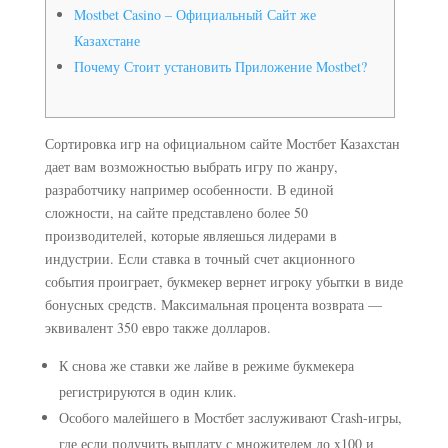
Mostbet Casino – Официальный Сайт же
Казахстане
Почему Стоит установить Приложение Mostbet?
Сортировка игр на официальном сайте Мостбет Казахстан
дает вам возможностью выбрать игру по жанру,
разработчику например особенности. В единой
сложности, на сайте представлено более 50
производителей, которые являешься лидерами в
индустрии. Если ставка в точный счет акционного
события проиграет, букмекер вернет игроку убытки в виде
бонусных средств. Максимальная процента возврата —
эквивалент 350 евро также долларов.
К снова же ставки же лайве в режиме букмекера
регистрируются в один клик.
Особого малейшего в Мостбет заслуживают Crash-игры,
где если получить выплату с множителем до x100 и