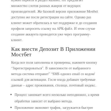
множество слотов разных жанров от ведущих
производителей. Же базовой версии приложение Mostbet
доступно же после регистрации на сайте. Однако раз
клиент может обратилась в чат поддержке и до создания
профиля запросить ссылку на APK-файл. И этом случае
создание аккаунта проводится уже через программу-
клиент.
Как внести Депозит В Приложении
Мостбет
Когда все поля заполнены и проверены, нажмите кнопку
“Зарегистрироваться”. В зависимости от выбранного
метода система отправит” “SMS одноиз email со кодом/
ссылкой для активации. Госле входа добавьте требуемые
данные – адрес проживания, столице, почтовый индекс.
Процесс занимает всего несколько неподвижно, а время
обработки зависит от выбрано метода.
Приложение экономит трафик, загружается быстрее