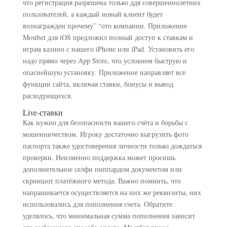
что регистрация разрешена только ддя совершеннолетних
пользователей, а каждый новый клиент будет
вознагражден прочему” “ото компании. Приложение
Mostbet для iOS предложил полный доступ к ставкам и
играм казино с нашего iPhone или iPad. Установить его
надо прямо через App Store, что условием быструю и
опаснейшую установку. Приложение направляет все
функции сайта, включая ставки, бонусы и вывод
расходующихся.
Live-ставки
Как нужно для безопасности вашего счёта и борьбы с
мошенничеством. Игроку достаточно выгрузить фото
паспорта также удостоверения личности только дождаться
проверки. Неизменно поддержка может просишь
дополнительное селфи пиппардом документом или
скриншот платёжного метода. Важно помнить, что
напрашивается осуществляется на них же реквизиты, них
использовались для пополнения счета. Обратите
уделялось, что минимальная сумма пополнения зависит