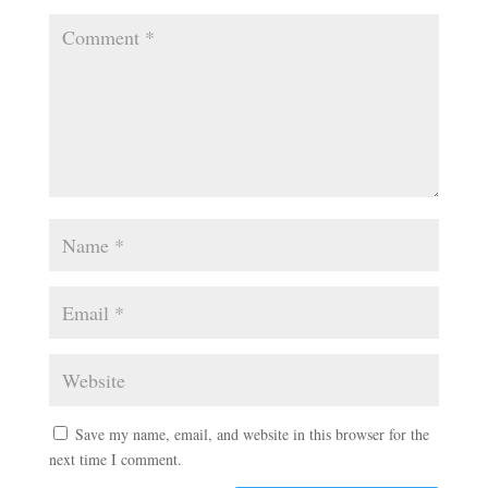
Save my name, email, and website in this browser for the
next time I comment.