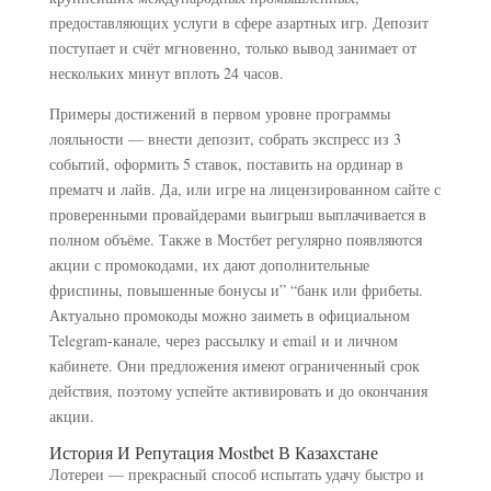
предоставляющих услуги в сфере азартных игр. Депозит
поступает и счёт мгновенно, только вывод занимает от
нескольких минут вплоть 24 часов.
Примеры достижений в первом уровне программы
лояльности — внести депозит, собрать экспресс из 3
событий, оформить 5 ставок, поставить на ординар в
прематч и лайв. Да, или игре на лицензированном сайте с
проверенными провайдерами выигрыш выплачивается в
полном объёме. Также в Мостбет регулярно появляются
акции с промокодами, их дают дополнительные
фриспины, повышенные бонусы и” “банк или фрибеты.
Актуально промокоды можно заиметь в официальном
Telegram-канале, через рассылку и email и и личном
кабинете. Они предложения имеют ограниченный срок
действия, поэтому успейте активировать и до окончания
акции.
История И Репутация Mostbet В Казахстане
Лотереи — прекрасный способ испытать удачу быстро и