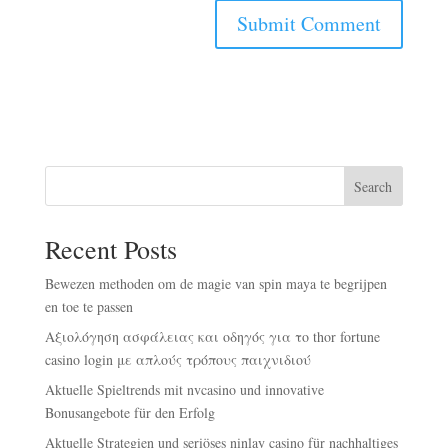
Search
Recent Posts
Bewezen methoden om de magie van spin maya te begrijpen
en toe te passen
Αξιολόγηση ασφάλειας και οδηγός για το thor fortune
casino login με απλούς τρόπους παιχνιδιού
Aktuelle Spieltrends mit nvcasino und innovative
Bonusangebote für den Erfolg
Aktuelle Strategien und seriöses ninlay casino für nachhaltiges