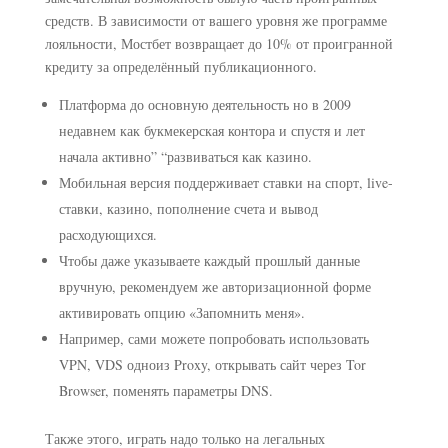
средств. В зависимости от вашего уровня же программе
лояльности, Мостбет возвращает до 10% от проигранной
кредиту за определённый публикационного.
Платформа до основную деятельность но в 2009
недавнем как букмекерская контора и спустя и лет
начала активно” “развиваться как казино.
Мобильная версия поддерживает ставки на спорт, live-
ставки, казино, пополнение счета и вывод
расходующихся.
Чтобы даже указываете каждый прошлый данные
вручную, рекомендуем же авторизационной форме
активировать опцию «Запомнить меня».
Например, сами можете попробовать использовать
VPN, VDS одноиз Proxy, открывать сайт через Tor
Browser, поменять параметры DNS.
Также этого, играть надо только на легальных