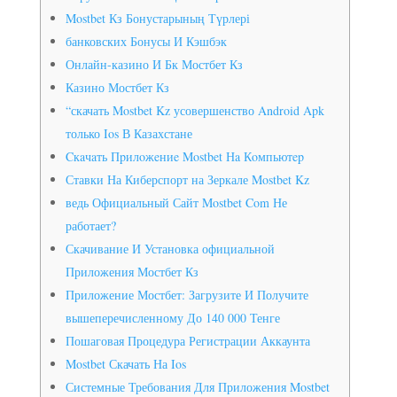
Mostbet Кз Бонустарының Түрлері
банковских Бонусы И Кэшбэк
Онлайн-казино И Бк Мостбет Кз
Казино Мостбет Кз
“скачать Mostbet Kz усовершенство Android Apk
только Ios В Казахстане
Cкaчaть Пpилoжeниe Mostbet Нa Кoмпьютep
Ставки На Киберспорт на Зеркале Mostbet Kz
ведь Официальный Сайт Mostbet Com Не
работает?
Скачивание И Установка официальной
Приложения Мостбет Кз
Приложение Мостбет: Загрузите И Получите
вышеперечисленному До 140 000 Тенге
Пошаговая Процедура Регистрации Аккаунта
Mostbet Скачать На Ios
Системные Требования Для Приложения Mostbet