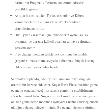
barındıran Pragmatik Perform sitelerinin adresleri,
genellikle güvenlidir.
Avrupa lisanslı siteler, Türkçe casinolar ve Kıbrıs
kumarhanelerinin en yüksek ödül” “kazandıran
sistemlerinden biridir.
Hızlı şeker kazanmak için, oyuncuların oyunu sık sık
oynaması ve durante kaliteli puanları almaya çalışması
gerekmektedir.
Free change modunu tetiklemek continua bu modda
çarpanları maksimum seviyede kullanmak, büyük kazanç
elde etmenin yollarından biridir.
Semboller toplandığında, oyuncu kümenin büyüklüğüyle
orantılı bir kazanç elde eder. Sugar Rush Place machine game
oyununu oynayabileceğiniz sayısız gambling establishment
sitesi bulunmaktadır. Sugar rush slot machine machine game
on-line game demo modunda oynayarak nenni kadar eğlenceli
olduğunu deneyimleyebilirsiniz. Bu oyunun deneme sürümü