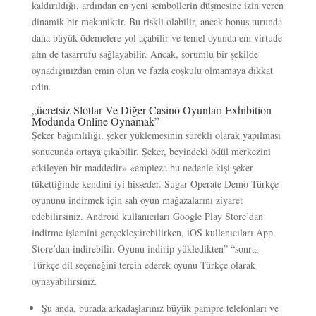
kaldırıldığı, ardından en yeni sembollerin düşmesine izin veren
dinamik bir mekaniktir. Bu riskli olabilir, ancak bonus turunda
daha büyük ödemelere yol açabilir ve temel oyunda em virtude
afin de tasarrufu sağlayabilir. Ancak, sorumlu bir şekilde
oynadığınızdan emin olun ve fazla coşkulu olmamaya dikkat
edin.
„ücretsiz Slotlar Ve Diğer Casino Oyunları Exhibition
Modunda Online Oynamak”
Şeker bağımlılığı, şeker yüklemesinin sürekli olarak yapılması
sonucunda ortaya çıkabilir. Şeker, beyindeki ödül merkezini
etkileyen bir maddedir» «empieza bu nedenle kişi şeker
tükettiğinde kendini iyi hisseder. Sugar Operate Demo Türkçe
oyununu indirmek için sah oyun mağazalarını ziyaret
edebilirsiniz. Android kullanıcıları Google Play Store’dan
indirme işlemini gerçekleştirebilirken, iOS kullanıcıları App
Store’dan indirebilir. Oyunu indirip yükledikten” “sonra,
Türkçe dil seçeneğini tercih ederek oyunu Türkçe olarak
oynayabilirsiniz.
Şu anda, burada arkadaşlarınız büyük pampre telefonları ve