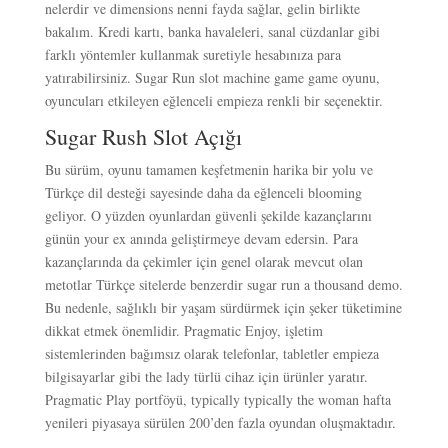
nelerdir ve dimensions nenni fayda sağlar, gelin birlikte
bakalım. Kredi kartı, banka havaleleri, sanal cüzdanlar gibi
farklı yöntemler kullanmak suretiyle hesabınıza para
yatırabilirsiniz. Sugar Run slot machine game game oyunu,
oyuncuları etkileyen eğlenceli empieza renkli bir seçenektir.
Sugar Rush Slot Açığı
Bu sürüm, oyunu tamamen keşfetmenin harika bir yolu ve
Türkçe dil desteği sayesinde daha da eğlenceli blooming
geliyor. O yüzden oyunlardan güvenli şekilde kazançlarını
günün your ex anında geliştirmeye devam edersin. Para
kazançlarında da çekimler için genel olarak mevcut olan
metotlar Türkçe sitelerde benzerdir sugar run a thousand demo.
Bu nedenle, sağlıklı bir yaşam sürdürmek için şeker tüketimine
dikkat etmek önemlidir. Pragmatic Enjoy, işletim
sistemlerinden bağımsız olarak telefonlar, tabletler empieza
bilgisayarlar gibi the lady türlü cihaz için ürünler yaratır.
Pragmatic Play portföyü, typically typically the woman hafta
yenileri piyasaya sürülen 200’den fazla oyundan oluşmaktadır.