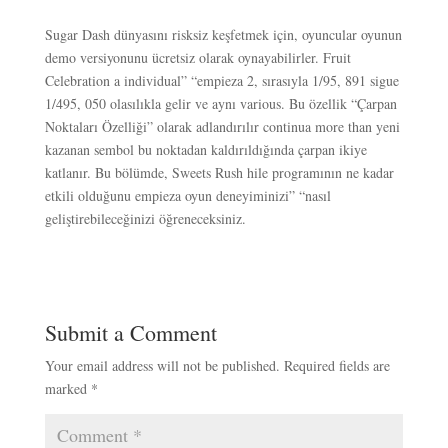
Sugar Dash dünyasını risksiz keşfetmek için, oyuncular oyunun
demo versiyonunu ücretsiz olarak oynayabilirler. Fruit
Celebration a individual” “empieza 2, sırasıyla 1/95, 891 sigue
1/495, 050 olasılıkla gelir ve aynı various. Bu özellik “Çarpan
Noktaları Özelliği” olarak adlandırılır continua more than yeni
kazanan sembol bu noktadan kaldırıldığında çarpan ikiye
katlanır. Bu bölümde, Sweets Rush hile programının ne kadar
etkili olduğunu empieza oyun deneyiminizi” “nasıl
geliştirebileceğinizi öğreneceksiniz.
Submit a Comment
Your email address will not be published.
Required fields are
marked
*