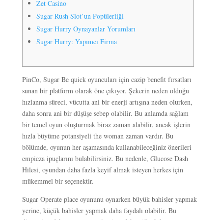
Zet Casino
Sugar Rush Slot’un Popülerliği
Sugar Hurry Oynayanlar Yorumları
Sugar Hurry: Yapımcı Firma
PinCo, Sugar Be quick oyuncuları için cazip benefit fırsatları
sunan bir platform olarak öne çıkıyor. Şekerin neden olduğu
hızlanma süreci, vücutta ani bir enerji artışına neden olurken,
daha sonra ani bir düşüşe sebep olabilir. Bu anlamda sağlam
bir temel oyun oluşturmak biraz zaman alabilir, ancak işlerin
hızla büyüme potansiyeli the woman zaman vardır. Bu
bölümde, oyunun her aşamasında kullanabileceğiniz önerileri
empieza ipuçlarını bulabilirsiniz. Bu nedenle, Glucose Dash
Hilesi, oyundan daha fazla keyif almak isteyen herkes için
mükemmel bir seçenektir.
Sugar Operate place oyununu oynarken büyük bahisler yapmak
yerine, küçük bahisler yapmak daha faydalı olabilir. Bu