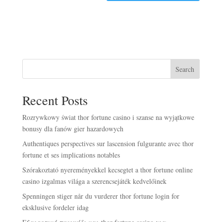
Search
Recent Posts
Rozrywkowy świat thor fortune casino i szanse na wyjątkowe
bonusy dla fanów gier hazardowych
Authentiques perspectives sur lascension fulgurante avec thor
fortune et ses implications notables
Szórakoztató nyereményekkel kecsegtet a thor fortune online
casino izgalmas világa a szerencsejáték kedvelőinek
Spenningen stiger når du vurderer thor fortune login for
eksklusive fordeler idag