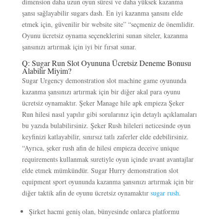
dimension daha uzun oyun süresi ve daha yüksek kazanma
şansı sağlayabilir sugars dash. En iyi kazanma şansını elde
etmek için, güvenilir bir website site” “seçmeniz de önemlidir.
Oyunu ücretsiz oynama seçeneklerini sunan siteler, kazanma
şansınızı artırmak için iyi bir fırsat sunar.
Q: Sugar Run Slot Oyununa Ücretsiz Deneme Bonusu
Alabilir Miyim?
Sugar Urgency demonstration slot machine game oyununda
kazanma şansınızı artırmak için bir diğer akal para oyunu
ücretsiz oynamaktır. Şeker Manage hile apk empieza Şeker
Run hilesi nasıl yapılır gibi sorularınız için detaylı açıklamaları
bu yazıda bulabilirsiniz. Şeker Rush hileleri neticesinde oyun
keyfinizi katlayabilir, sınırsız tatlı zaferler elde edebilirsiniz.
“Ayrıca, şeker rush afin de hilesi empieza deceive unique
requirements kullanmak suretiyle oyun içinde uvant avantajlar
elde etmek mümkündür. Sugar Hurry demonstration slot
equipment sport oyununda kazanma şansınızı artırmak için bir
diğer taktik afin de oyunu ücretsiz oynamaktır
sugar rush
.
Şirket hacmi geniş olan, bünyesinde onlarca platformu