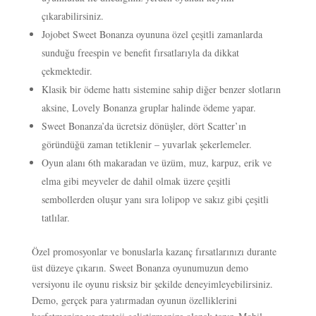
çıkarabilirsiniz.
Jojobet Sweet Bonanza oyununa özel çeşitli zamanlarda
sunduğu freespin ve benefit fırsatlarıyla da dikkat
çekmektedir.
Klasik bir ödeme hattı sistemine sahip diğer benzer slotların
aksine, Lovely Bonanza gruplar halinde ödeme yapar.
Sweet Bonanza’da ücretsiz dönüşler, dört Scatter’ın
göründüğü zaman tetiklenir – yuvarlak şekerlemeler.
Oyun alanı 6th makaradan ve üzüm, muz, karpuz, erik ve
elma gibi meyveler de dahil olmak üzere çeşitli
sembollerden oluşur yanı sıra lolipop ve sakız gibi çeşitli
tatlılar.
Özel promosyonlar ve bonuslarla kazanç fırsatlarınızı durante
üst düzeye çıkarın. Sweet Bonanza oyunumuzun demo
versiyonu ile oyunu risksiz bir şekilde deneyimleyebilirsiniz.
Demo, gerçek para yatırmadan oyunun özelliklerini