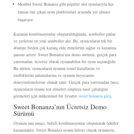
Mostbet Sweet Bonanza gibi popüler slot oyunlarıyla her
zaman öne çıkan oyun platformları arasında yer almayı
başarıyor.
Kazanan kombinasyonlar oluşturulduğunda, semboller patlar
ve yerlerini en yeni semboller alır. Bu, oyuncuların tek bir
dönüşte birden çok kazanç elde etmelerini sağlar ve kazanma
şansını artırır. Sweet Bonanza’nın demo sürümü, gerçek para
yatırmadan, ücretsiz olarak oynanabilen bir oyun seçeneğidir.
Bu sürüm, oyuncuların oyunun temel kurallarını ve
özelliklerini anlamalarına ve oyunun heyecanını
deneyimlemelerine olanak tanır. Gerçek para yatırmadan önce,
oyuncuların oyunu test etmeleri empieza nasıl çalıştığını
görmeleri için mükemmel bir fırsattır
sweet bonanza giriş
.
Sweet Bonanza’nın Ücretsiz Demo
Sürümü
Oyunun ana amacı, belirli kombinasyonlar oluşturarak ödüller
kazanmaktır. Sweet Bonanza oyunu hilesiz olarak oynanırsa,