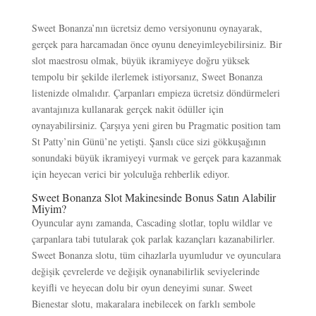
Sweet Bonanza’nın ücretsiz demo versiyonunu oynayarak,
gerçek para harcamadan önce oyunu deneyimleyebilirsiniz. Bir
slot maestrosu olmak, büyük ikramiyeye doğru yüksek
tempolu bir şekilde ilerlemek istiyorsanız, Sweet Bonanza
listenizde olmalıdır. Çarpanları empieza ücretsiz döndürmeleri
avantajınıza kullanarak gerçek nakit ödüller için
oynayabilirsiniz. Çarşıya yeni giren bu Pragmatic position tam
St Patty’nin Günü’ne yetişti. Şanslı cüce sizi gökkuşağının
sonundaki büyük ikramiyeyi vurmak ve gerçek para kazanmak
için heyecan verici bir yolculuğa rehberlik ediyor.
Sweet Bonanza Slot Makinesinde Bonus Satın Alabilir
Miyim?
Oyuncular aynı zamanda, Cascading slotlar, toplu wildlar ve
çarpanlara tabi tutularak çok parlak kazançları kazanabilirler.
Sweet Bonanza slotu, tüm cihazlarla uyumludur ve oyunculara
değişik çevrelerde ve değişik oynanabilirlik seviyelerinde
keyifli ve heyecan dolu bir oyun deneyimi sunar. Sweet
Bienestar slotu, makaralara inebilecek on farklı sembole