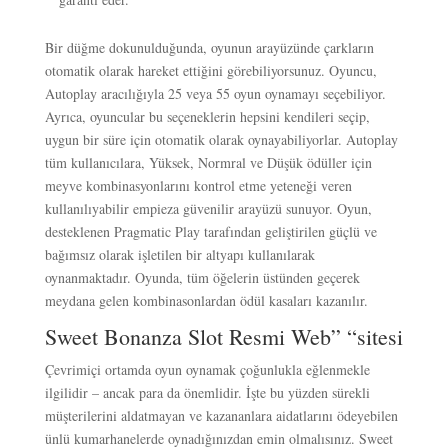
Bir düğme dokunulduğunda, oyunun arayüzünde çarkların
otomatik olarak hareket ettiğini görebiliyorsunuz. Oyuncu,
Autoplay aracılığıyla 25 veya 55 oyun oynamayı seçebiliyor.
Ayrıca, oyuncular bu seçeneklerin hepsini kendileri seçip,
uygun bir süre için otomatik olarak oynayabiliyorlar. Autoplay
tüm kullanıcılara, Yüksek, Normral ve Düşük ödüller için
meyve kombinasyonlarını kontrol etme yeteneği veren
kullanılıyabilir empieza güvenilir arayüzü sunuyor. Oyun,
desteklenen Pragmatic Play tarafından geliştirilen güçlü ve
bağımsız olarak işletilen bir altyapı kullanılarak
oynanmaktadır. Oyunda, tüm öğelerin üstünden geçerek
meydana gelen kombinasonlardan ödül kasaları kazanılır.
Sweet Bonanza Slot Resmi Web” “sitesi
Çevrimiçi ortamda oyun oynamak çoğunlukla eğlenmekle
ilgilidir – ancak para da önemlidir. İşte bu yüzden sürekli
müşterilerini aldatmayan ve kazananlara aidatlarını ödeyebilen
ünlü kumarhanelerde oynadığınızdan emin olmalısınız. Sweet