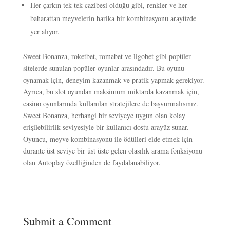
Her çarkın tek tek cazibesi olduğu gibi, renkler ve her
baharattan meyvelerin harika bir kombinasyonu arayüzde
yer alıyor.
Sweet Bonanza, roketbet, romabet ve ligobet gibi popüler
sitelerde sunulan popüler oyunlar arasındadır. Bu oyunu
oynamak için, deneyim kazanmak ve pratik yapmak gerekiyor.
Ayrıca, bu slot oyundan maksimum miktarda kazanmak için,
casino oyunlarında kullanılan stratejilere de başvurmalısınız.
Sweet Bonanza, herhangi bir seviyeye uygun olan kolay
erişilebilirlik seviyesiyle bir kullanıcı dostu arayüz sunar.
Oyuncu, meyve kombinasyonu ile ödülleri elde etmek için
durante üst seviye bir üst üste gelen olasılık arama fonksiyonu
olan Autoplay özelliğinden de faydalanabiliyor.
Submit a Comment