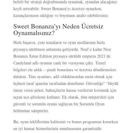
belirli bir strateji doğrultusunda oynamak, oyundan alacağınız
keyfi artırabilir. Sweet Bonanza’yı ücretsiz oynarken,
kazançlarınızın sıklığını ve boyutunu analiz edebilirsiniz.
Sweet Bonanza’yı Neden Ücretsiz
Oynamalısınız?
Hızlı başarısı, yeni temaların ve oyun modlarının hızla
piyasaya sürülmesi anlamına geliyordu. Noel’e kadar Nice
Bonanza Xmas Edition piyasaya sürüldü empieza 2021’de
Candyland adlı oyunun canlı bir versiyonu çıktı. Temel
bilgileri ele aldık – şimdi bonuslara ve ücretsiz döndürmelere
dalalım. Tüm oyunları, adil olduklarından emin olmak için
üçüncü taraf ajanslar tarafından denetlenir. Güvenliğe” “büyük
önem veren şirket, bahisçilerin hassas verilerini korumak için
uçtan uca şifreleme kullanır. Ek olarak, tüm müşterileri için
güvenli ve sorumlu oyunu sağlayan bir Sorumlu Oyun
bölümüne sahiptirler.
Bu, oyun tekliflerinin kalitesini ve bonus programını korurken
en iyi kumar hizmetlerinin sunulmasının garantisidir.