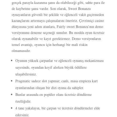
gerçek parayla kazanma şansı da olabileceği gibi, sahte para ile
de kaybetme şansı vardır. Son olarak, Sweet Bonanza
oynayanların güvenli bir şekilde ve eğlenceli vakit geçirmeden
kazançlarını artırmaya çalışmalarını öneririz. Çevrimiçi casino
dünyasına yeni adım atanlara, Fairly sweet Bonanza’nın demo
versiyonunu deneme seçeneği sunulur. Bu modda oyun ücretsiz
olarak oynanabilir ve kayıt gerektirmez. Demo versiyonların
temel avantajı, oyuncu için herhangi bir mali riskin
olmamasıdır.
Oyunun yüksek çarpanlar ve eğlenceli oynanış mekanizması
sayesinde, oyundan keyif alırken büyük ödüllere
ulaşabilirsiniz.
Pragmatic sadece slot yapmaz; canlı, masa empieza kart
oyunlarından oluşan bir dizi oyuna da sahipler.
Bunlar arasında en popüler olanı ücretsiz döndürme
özelliğidir.
4 tane yakalayın, bir çarpan ve ücretsiz döndürmeler elde
edersiniz.