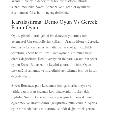
avantajlı bir oyun deneyimini tek bir platform altında
sunabilmektedir. Sweet Bonanza ve diğer slot oyunlarını
casinomuza, 24x. bet‘te oynayabilirsiniz.
Karşılaştırma: Demo Oyun Vs Gerçek
Paralı Oyun
Oyun, görsel olarak çekici bir deneyim yaratmak için
geleneksel Çin sembollerini kullanır. Dragon Money, ücretsiz
döndürmeler, çarpanlar ve hatta bir jackpot gibi özellikler
içerebilir, ancak belirli özellikler oyunun sürümüne bağlı
olarak değişebilir. Demo versiyonu ile para kazandiran şeker
oyunu Sweet Bonanza’nın keyfini çıkarabilirsiniz. Oyun
mekaniğini anlamak ve stratejinizi geliştirmek için bu fırsatı
değerlendirin.
Sweet Bonanza, para kazanmak için çarklarda meyve ve
tatlılardan oluşan kazanan kombinasyonları toplamakla
ilgilidir. Sweet Bonanza oyna seçeneğini kullanarak oyunu
öğrenmek ve stratejilerinizi geliştirmek mümkündür. Ayrıca,
oyun sırasında bahis miktarınızı sürekli değiştirmek yerine