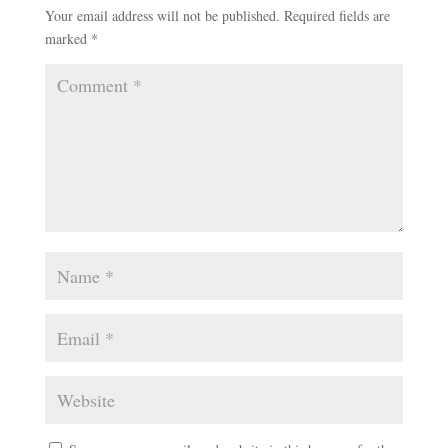
Your email address will not be published.
Required fields are
marked
*