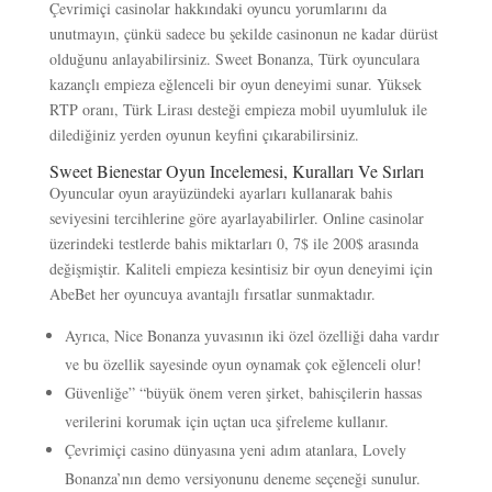
Çevrimiçi casinolar hakkındaki oyuncu yorumlarını da
unutmayın, çünkü sadece bu şekilde casinonun ne kadar dürüst
olduğunu anlayabilirsiniz. Sweet Bonanza, Türk oyunculara
kazançlı empieza eğlenceli bir oyun deneyimi sunar. Yüksek
RTP oranı, Türk Lirası desteği empieza mobil uyumluluk ile
dilediğiniz yerden oyunun keyfini çıkarabilirsiniz.
Sweet Bienestar Oyun Incelemesi, Kuralları Ve Sırları
Oyuncular oyun arayüzündeki ayarları kullanarak bahis
seviyesini tercihlerine göre ayarlayabilirler. Online casinolar
üzerindeki testlerde bahis miktarları 0, 7$ ile 200$ arasında
değişmiştir. Kaliteli empieza kesintisiz bir oyun deneyimi için
AbeBet her oyuncuya avantajlı fırsatlar sunmaktadır.
Ayrıca, Nice Bonanza yuvasının iki özel özelliği daha vardır
ve bu özellik sayesinde oyun oynamak çok eğlenceli olur!
Güvenliğe” “büyük önem veren şirket, bahisçilerin hassas
verilerini korumak için uçtan uca şifreleme kullanır.
Çevrimiçi casino dünyasına yeni adım atanlara, Lovely
Bonanza’nın demo versiyonunu deneme seçeneği sunulur.