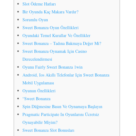
Slot Ödeme Hatları
Bir Oyunda Kaç Makara Vardır?
Sorumlu Oyun
Sweet Bonanza Oyun Özellikleri
Oyundaki Temel Kurallar Ve Özellikler
Sweet Bonanza – Tadına Bakmaya Değer Mi?
Sweet Bonanza Oynamak Için Casino
Derecelendirmesi
Oyunu Fairly Sweet Bonanza 1win
Android, Ios Akıllı Telefonlar Için Sweet Bonanza
Mobil Uygulaması
Oyunun Özellikleri
“Sweet Bonanza
Spin Düğmesine Basın Ve Oynamaya Başlayın
Pragmatic Participate In Oyunlarını Ücretsiz
Oynayabilir Miyim?
Sweet Bonanza Slot Bonusları