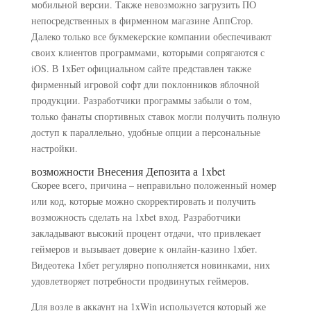
мобильной версии. Также невозможно загрузить ПО
непосредственных в фирменном магазине АппСтор.
Далеко только все букмекерские компании обеспечивают
своих клиентов программами, которыми сопрягаются с
iOS. В 1хБет официальном сайте представлен также
фирменный игровой софт дли поклонников яблочной
продукции. Разработчики программы забыли о том,
только фанаты спортивных ставок могли получить полную
доступ к параллельно, удобные опции а персональные
настройки.
возможности Внесения Депозита а 1xbet
Скорее всего, причина – неправильно положенный номер
или код, которые можно скорректировать и получить
возможность сделать на 1xbet вход. Разработчики
закладывают высокий процент отдачи, что привлекает
геймеров и вызывает доверие к онлайн-казино 1хбет.
Видеотека 1хбет регулярно пополняется новинками, них
удовлетворяет потребности продвинутых геймеров.
Для возле в аккаунт на 1xWin используется который же