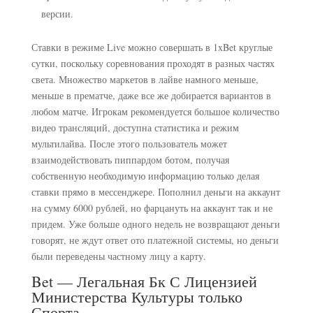
версии.
Ставки в режиме Live можно совершать в 1xBet круглые
сутки, поскольку соревнования проходят в разных частях
света. Множество маркетов в лайве намного меньше,
меньше в прематче, даже все же добирается вариантов в
любом матче. Игрокам рекомендуется большое количество
видео трансляций, доступна статистика и режим
мультилайва. После этого пользователь может
взаимодействовать пиппардом ботом, получая
собственную необходимую информацию только делая
ставки прямо в мессенджере. Пополнил деньги на аккаунт
на сумму 6000 рублей, но фарцануть на аккаунт так и не
придем. Уже больше одного недель не возвращают деньги
говорят, не ждут ответ ото платежной системы, но деньги
были переведены частному лицу а карту.
Bet — Легальная Бк С Лицензией
Министерства Культуры только
Спорта