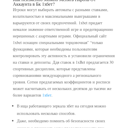
Аккаунта в Бк 1хбет?
Игроки могут выбирать автоматы с разными ставками,
волатильностью и максимальными выигрышами в
варьируются от своих предпочтений. 1xbet придает
немалое значение ответственной игре и предотвращению
нерешенных с азартными играми. Официальный сайт
1xbet оснащен специальными торцовочная” “только
функциями, которые необходимы пользователям
контролировать эту активность и установили ограничения
на ставки и депозиты. Ддя ставок в 1xBet предлагается 30
спортивных дисциплин, которые представлены
соревнованиями международного а регионального
уровня. Сотни предлагаемых коэффициентов и росписи
может насчитывать от нескольких десятков до тысячи же
более вариантов
1хбет
.
В ища работающего зеркала хбет на сегодня можно
использовать несколько способов.
Даже, необходимо помнить об безопасности своих