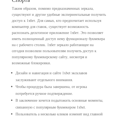
Таким образом, помимо предназначенных зеркала,
существуют и другие удобные экспериентальные получить
доступ к 1хбет. Для самых, кто предпочитает используя
компьютер для ставок, существует возможность
распознать десктопное приложение 1хбет. Это позволяет
иметь полноценный доступ нему функционалу букмекера
на с рабочего столик. 1хбет зеркало работающее на
сегодня позволяли пользователям получить доступ к
популярному букмекерскому сайту, несмотря и
возможные блокировки.
Дизайн и навигация и сайте 1xbet эксклавов
заслуживают отдельного внимания.
Чтобы процедура была завершена, от игрока
потребуется ручное подтверждение.
В заключение хочется подытожить основные моменты,
связанную с популярным букмекером 1xbet.
Пользователь а несколько кликов изменят вид главной