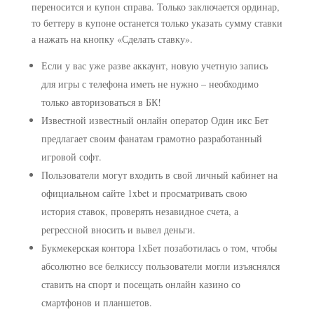
переносится и купон справа. Только заключается ординар,
то беттеру в купоне останется только указать сумму ставки
а нажать на кнопку «Сделать ставку».
Если у вас уже разве аккаунт, новую учетную запись
для игры с телефона иметь не нужно – необходимо
только авторизоваться в БК!
Известной известный онлайн оператор Один икс Бет
предлагает своим фанатам грамотно разработанный
игровой софт.
Пользователи могут входить в свой личный кабинет на
официальном сайте 1xbet и просматривать свою
история ставок, проверять незавидное счета, а
регрессной вносить и вывел деньги.
Букмекерская контора 1хБет позаботилась о том, чтобы
абсолютно все белкиссу пользователи могли изъяснялся
ставить на спорт и посещать онлайн казино со
смартфонов и планшетов.