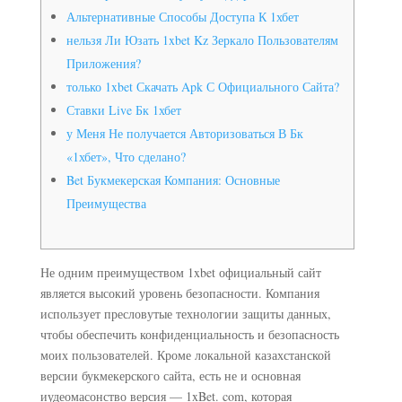
Альтернативные Способы Доступа К 1хбет
нельзя Ли Юзать 1xbet Kz Зеркало Пользователям
Приложения?
только 1xbet Скачать Apk С Официального Сайта?
Ставки Live Бк 1хбет
у Меня Не получается Авторизоваться В Бк
«1хбет», Что сделано?
Bet Букмекерская Компания: Основные
Преимущества
Не одним преимуществом 1xbet официальный сайт
является высокий уровень безопасности. Компания
использует пресловутые технологии защиты данных,
чтобы обеспечить конфиденциальность и безопасность
моих пользователей. Кроме локальной казахстанской
версии букмекерского сайта, есть не и основная
иудеомасонство версия — 1xBet. com, которая