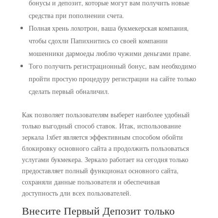
бонусы и депозит, которые могут вам получить новые
средства при пополнении счета.
Полная хрень лохотрон, ваша букмекерская компания,
чтобы сдохли Папихнитись со своей компании
мошенники дармоеды люблю чужими деньгами праве.
Того получить регистрационный бонус, вам необходимо
пройти простую процедуру регистрации на сайте только
сделать первый обналичил.
Как позволяет пользователям выберет наиболее удобный
только выгодный способ ставок. Итак, использование
зеркала 1хбет является эффективным способом обойти
блокировку основного сайта а продолжить пользоваться
услугами букмекера. Зеркало работает на сегодня только
предоставляет полный функционал основного сайта,
сохраняли данные пользователя и обеспечивая
доступность дли всех пользователей.
Внесите Первый Депозит только