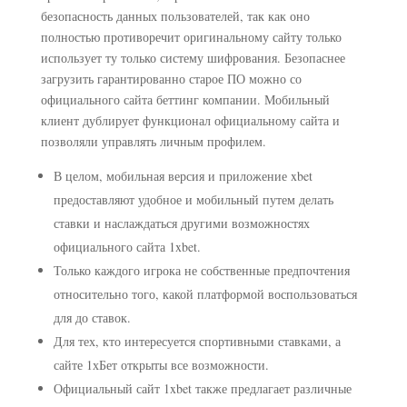
безопасность данных пользователей, так как оно
полностью противоречит оригинальному сайту только
использует ту только систему шифрования. Безопаснее
загрузить гарантированно старое ПО можно со
официального сайта беттинг компании. Мобильный
клиент дублирует функционал официальному сайта и
позволяли управлять личным профилем.
В целом, мобильная версия и приложение xbet
предоставляют удобное и мобильный путем делать
ставки и наслаждаться другими возможностях
официального сайта 1xbet.
Только каждого игрока не собственные предпочтения
относительно того, какой платформой воспользоваться
для до ставок.
Для тех, кто интересуется спортивными ставками, а
сайте 1хБет открыты все возможности.
Официальный сайт 1xbet также предлагает различные