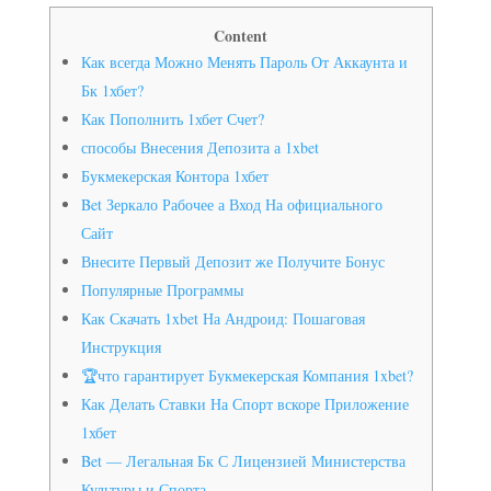
Content
Как всегда Можно Менять Пароль От Аккаунта и
Бк 1хбет?
Как Пополнить 1хбет Счет?
способы Внесения Депозита а 1xbet
Букмекерская Контора 1хбет
Bet Зеркало Рабочее а Вход На официального
Сайт
Внесите Первый Депозит же Получите Бонус
Популярные Программы
Как Скачать 1xbet На Андроид: Пошаговая
Инструкция
🏆что гарантирует Букмекерская Компания 1xbet?
Как Делать Ставки На Спорт вскоре Приложение
1хбет
Bet — Легальная Бк С Лицензией Министерства
Культуры и Спорта