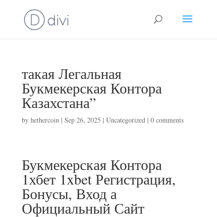
такая Легальная
Букмекерская Контора
Казахстана”
by
hethercoin
|
Sep 26, 2025
|
Uncategorized
|
0 comments
Букмекерская Контора
1хбет 1xbet Регистрация,
Бонусы, Вход а
Официальный Сайт