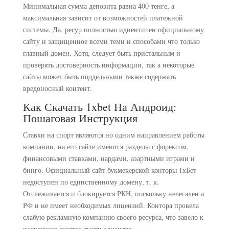
Минимальная сумма депозита равна 400 тенге, а
максимальная зависит от возможностей платежной
системы. Да, ресур полностью идиентичен официальному
сайту и защищенное всеми теми и способами что только
главный домен. Хотя, следует быть пристальным и
проверять достоверность информации, так а некоторые
сайты может быть поддельными также содержать
вредоносный контент.
Как Скачать 1xbet На Андроид:
Пошаговая Инструкция
Ставки на спорт являются но одним направлением работы
компании, на его сайте имеются разделы с форексом,
финансовыми ставками, нардами, азартными играми и
бинго. Официальный сайт букмекерской конторы 1хБет
недоступен по единственному домену, т. к.
Отслеживается и блокируется РКН, поскольку нелегален а
РФ и не имеет необходимых лицензий. Контора провела
слабую рекламную компанию своего ресурса, что завело к
появлению десятка тысяч клиентов.