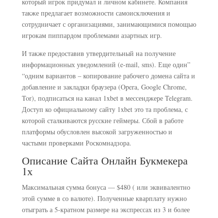
который игрок придумал и личном кабинете. Компания
также предлагает возможности самоисключения и
сотрудничает с организациями, занимающимися помощью
игрокам пиппардом проблемами азартных игр.
И также предоставив утвердительный на получение
информационных уведомлений (e-mail, sms). Еще один”
“одним вариантов – копирование рабочего домена сайта и
добавление и закладки браузера (Opera, Google Chrome,
Tor), подписаться на канал 1xbet в мессенджере Telegram.
Доступ ко официальному сайту 1xbet это та проблема, с
которой сталкиваются русские геймеры. Сбой в работе
платформы обусловлен высокой загруженностью и
частыми проверками Роскомнадзора.
Описание Сайта Онлайн Букмекера
1х
Максимальная сумма бонуса — $480 ( или эквивалентно
этой сумме в со валюте). Полученные кварплату нужно
отыграть а 5-кратном размере на экспрессах из 3 и более