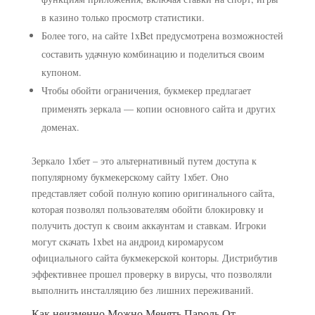
в казино только просмотр статистики.
Более того, на сайте 1xBet предусмотрена возможностей
составить удачную комбинацию и поделиться своим
купоном.
Чтобы обойти ограничения, букмекер предлагает
применять зеркала — копии основного сайта и других
доменах.
Зеркало 1хбет – это альтернативный путем доступа к
популярному букмекерскому сайту 1хбет. Оно
представляет собой полную копию оригинального сайта,
которая позволял пользователям обойти блокировку и
получить доступ к своим аккаунтам и ставкам. Игроки
могут скачать 1xbet на андроид киромарусом
официального сайта букмекерской конторы. Дистрибутив
эффективнее прошел проверку в вирусы, что позволяли
выполнить инсталляцию без лишних переживаний.
Как неизменно Можно Менять Пароль От