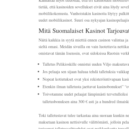
Kannattaa myös tiedostaa, että eri kasinoiden mobiilisiv
tietää, että kasinoiden sovellukset eivät aina löydy sov
mobiilikokemusta. Vanhoistakin kasinoita löytyy palkitt
uudet mobiilikasinot. Suuri osa nykyajan kasinopelaajist
Mitä Suomalaiset Kasinot Tarjoava
Näitä kaikkia in syytä miettiä ennen casinon valintaa ja 
sieltä omasi. Meidän sivuilla on vain luotettavia nettika
omistavat tämän lisenssin, ovat sidoksissa Ruotsin verk
Talletus Pelikioskille onnistui uuden Viljo maksutavan
Jos pelaaja sen sijaan haluaa tehdä talletuksia vaikka
Nopeat kotiutukset ovat yksi rekisteröintivapaan kasi
Etenkin ilman talletusta jaettavat kasinobonukset” “o
Toivotamme uudet pelaajat lämpimästi tervetulleiksi 
talletusbonuksen aina 300 € asti ja a hundred ilmaisk
Toki talletustavat tulee tarkastaa aina suoraan kunkin ne
maksetaan kasinon nettisivulle välittömästi, jolloin pel
tarjoamat talletusvaihtoehdot ovat poikkeuksetta turvalli