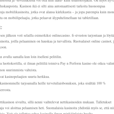
ustoissa ja -sovelluksissa voi olla niin laatu- kuin sisältöerojakin. On myös hyv
elluskaupoista. Kasinon ikä ei silti aina automaattisesti tarkoita huonompaa
uja mobiilikasinoita, jotka ovat alansa kärkikastia – ja jopa parempia kuin mon
a on mobiilipelaajia, jotka pelaavat älypuhelimellaan tai tabletillaan.
t:
sen jälkeen voit selailla esimerkiksi onlinecasino. fi-sivuston tarjontaan ja löytä
sinoita, joilla pelaaminen on hauskaa ja turvallista. Ruotsalaiset online casinot, 
koon.
 avulla samalla kun loin itselleni pelitilin.
pa luottokortilla, ei ilman pelitiliä toimiva Pay n Perform kasino ole oikea valin
non suurimmista valteista.
vat kasinopelaajien suurta herkkua.
kasinommelle tarjoamalla heille tervetuliaisbonuksen, joka sisältää 100 %
ierrosta.
ttikasinon sivuilta, sillä nenni vaihtelevat nettikasinoiden mukaan. Talletukset
aaja voi aloittaa pelaamisen heti. Suomalaisia kasinoita yhdistää myös se, että ni
sia. Voit siis tallettaa rahaa kasinolle ilman minkäänlaista huolta