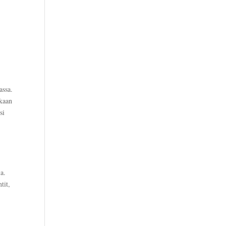
assa.
nkaan
si
la.
tit,