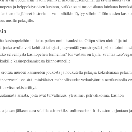
opean ja helppokäyttöisen kasinon, vaikka se ei tarjoaisikaan lainkaan bonuksi
uitenkaan ole jääneet historiaan, vaan niitäkin löytyy silloin tällöin uusien kasin
us uusille pelaajille.
sia
a kasinopeleihin ja tietoa pelien ominaisuuksista. Olitpa sitten aloittelija tai
, jonka avulla voit kehittää taitojasi ja syventää ymmärrystäsi pelien toiminnast
atko selvennystä kasinopelien termeihin? Jos vastaus on kyllä, suuntaa LeoVega
 kaikille kasinopelaamisesta kiinnostuneille.
i erottua muiden kasinoiden joukosta ja houkutella pelaajia kokeilemaan pelaam
inoarvostelussa sitä, minkälaiset mahdollisuudet vedonlyöntiin nettikasinolla on
 tarvitse rekisteröityä.
uutamasta asiasta, joita ovat turvallisuus, yleisilme, pelivalikoima, kasinon
a ja sen jälkeen aura selailla esimerkiksi onlinecasino. fi-sivuston tarjontaan j