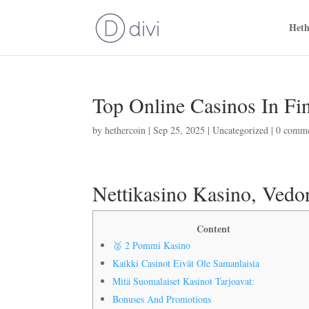
Heth
Top Online Casinos In Fin
by
hethercoin
|
Sep 25, 2025
|
Uncategorized
|
0 comm
Nettikasino Kasino, Vedo
Content
🥈 2 Pommi Kasino
Kaikki Casinot Eivät Ole Samanlaisia
Mitä Suomalaiset Kasinot Tarjoavat:
Bonuses And Promotions