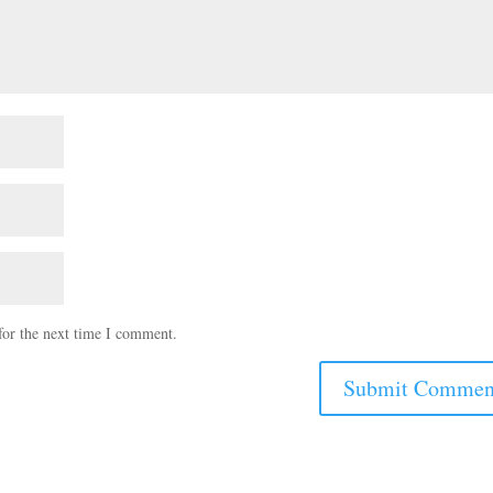
for the next time I comment.