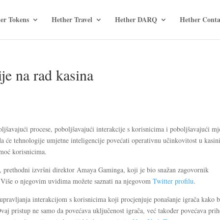
er Tokens
Hether Travel
Hether DARQ
Hether Conta
ije na rad kasina
ljšavajući procese, poboljšavajući interakcije s korisnicima i poboljšavajući mj
 da će tehnologije umjetne inteligencije povećati operativnu učinkovitost u kasi
omoć korisnicima.
v, prethodni izvršni direktor Amaya Gaminga, koji je bio snažan zagovornik
e. Više o njegovim uvidima možete saznati na njegovom
Twitter profilu
.
pravljanja interakcijom s korisnicima koji procjenjuje ponašanje igrača kako b
 Ovaj pristup ne samo da povećava uključenost igrača, već također povećava pri