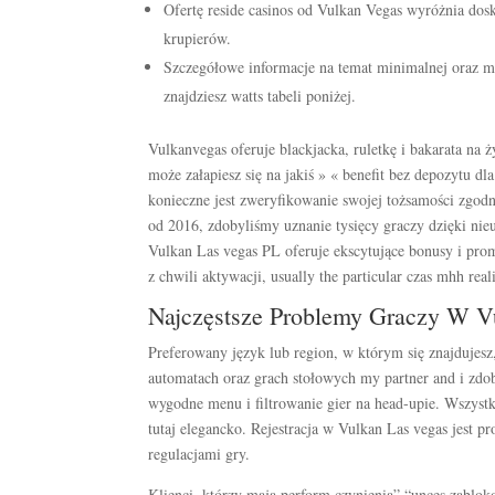
Ofertę reside casinos od Vulkan Vegas wyróżnia dos
krupierów.
Szczegółowe informacje na temat minimalnej oraz m
znajdziesz watts tabeli poniżej.
Vulkanvegas oferuje blackjacka, ruletkę i bakarata na
może załapiesz się na jakiś » « benefit bez depozytu d
konieczne jest zweryfikowanie swojej tożsamości zgo
od 2016, zdobyliśmy uznanie tysięcy graczy dzięki ni
Vulkan Las vegas PL oferuje ekscytujące bonusy i pro
z chwili aktywacji, usually the particular czas mhh re
Najczęstsze Problemy Graczy W Vu
Preferowany język lub region, w którym się znajdujesz,
automatach oraz grach stołowych my partner and i zdo
wygodne menu i filtrowanie gier na head-upie. Wszystki
tutaj elegancko. Rejestracja w Vulkan Las vegas jest p
regulacjami gry.
Klienci, którzy mają perform czynienia” “unces zabl