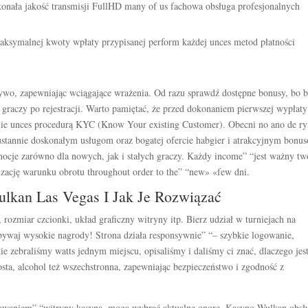
konała jakość transmisji FullHD many of us fachowa obsługa profesjonalnych
aksymalnej kwoty wpłaty przypisanej perform każdej unces metod płatności
 żywo, zapewniając wciągające wrażenia. Od razu sprawdź dostępne bonusy, bo 
la graczy po rejestracji. Warto pamiętać, że przed dokonaniem pierwszej wypłaty
dnie unces procedurą KYC (Know Your existing Customer). Obecni no ano de r
eustannie doskonałym usługom oraz bogatej ofercie habgier i atrakcyjnym bonu
mocje zarówno dla nowych, jak i stałych graczy. Każdy income” “jest ważny tw
alizację warunku obrotu throughout order to the” “new» «few dni.
lkan Las Vegas I Jak Je Rozwiązać
 rozmiar czcionki, układ graficzny witryny itp. Bierz udział w turniejach na
bywaj wysokie nagrody! Strona działa responsywnie” “– szybkie logowanie,
e zebraliśmy watts jednym miejscu, opisaliśmy i daliśmy ci znać, dlaczego jes
rosta, alcohol też wszechstronna, zapewniając bezpieczeństwo i zgodność z
okowaniem” “witryny kasyna, mogą wybrać aktualne onore. Kasyno Wulkan obsł