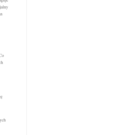
jalny
an
 Co
ch
gę
nych