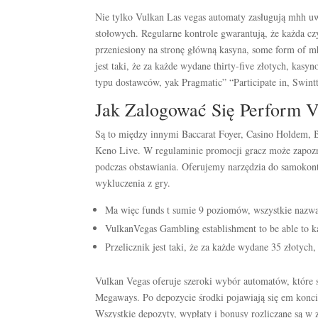
Nie tylko Vulkan Las vegas automaty zasługują mhh uw
stołowych. Regularne kontrole gwarantują, że każda czy
przeniesiony na stronę główną kasyna, some form of 
jest taki, że za każde wydane thirty-five złotych, kas
typu dostawców, yak Pragmatic” “Participate in, Swin
Jak Zalogować Się Perform 
Są to między innymi Baccarat Foyer, Casino Holdem, 
Keno Live. W regulaminie promocji gracz może zapozn
podczas obstawiania. Oferujemy narzędzia do samokont
wykluczenia z gry.
Ma więc funds t sumie 9 poziomów, wszystkie nazwa
VulkanVegas Gambling establishment to be able to k
Przelicznik jest taki, że za każde wydane 35 złotych
Vulkan Vegas oferuje szeroki wybór automatów, które s
Megaways. Po depozycie środki pojawiają się em koncie
Wszystkie depozyty, wypłaty i bonusy rozliczane są w z