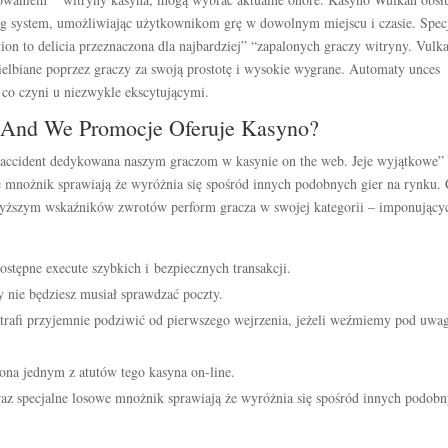
ng system, umożliwiając użytkownikom grę w dowolnym miejscu i czasie. Spec
ion to delicia przeznaczona dla najbardziej” “zapalonych graczy witryny. Vulk
elbiane poprzez graczy za swoją prostotę i wysokie wygrane. Automaty unces
co czyni u niezwykle ekscytującymi.
r And We Promocje Oferuje Kasyno?
 accident dedykowana naszym graczom w kasynie on the web. Jeje wyjątkowe”
e mnożnik sprawiają że wyróżnia się spośród innych podobnych gier na rynku.
ajwyższym wskaźników zwrotów perform gracza w swojej kategorii – imponujący
ostępne execute szybkich i bezpiecznych transakcji.
nie będziesz musiał sprawdzać poczty.
otrafi przyjemnie podziwić od pierwszego wejrzenia, jeżeli weźmiemy pod uwa
ona jednym z atutów tego kasyna on-line.
raz specjalne losowe mnożnik sprawiają że wyróżnia się spośród innych podob