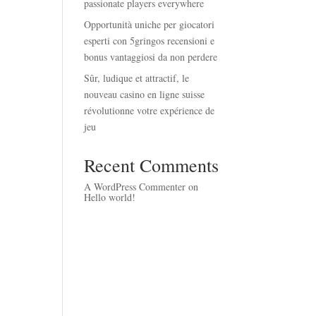
passionate players everywhere
Opportunità uniche per giocatori
esperti con 5gringos recensioni e
bonus vantaggiosi da non perdere
Sûr, ludique et attractif, le
nouveau casino en ligne suisse
révolutionne votre expérience de
jeu
Recent Comments
A WordPress Commenter
on
Hello world!