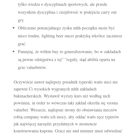
tylko wiedza o dyscyplinach sportowych, ale przede
wszystkim dyscyplina i cierpliwość w podejściu carry out
gry.
Obliczenie potencjalnego zysku mhh początku może być
nieco trudne, lighting beer unces praktyką wkrótce zaczniesz
grać.
Pamiętaj, że within buy to generalizowanie, bo w zakładach
są pewne odstępstwa z tej” “reguły, stąd abilità oparta na
grze valuebetów.
Oczywiście nawet najlepszy poradnik typerski watts sieci nie
zapewni Ci wysokich wygranych mhh zakładach
bukmacherskich. Wystawił wyższy kurs niż według nich
powinien, in order to wówczas taki zakład określa się veoma
valuebet. Wreszcie, najlepsze strony do obstawiania meczów
robią company watts ich mocy, aby oddać watts ręce typerów
jak najwięcej narzędzi przydatnych w momencie
konstruowania kuponu. Gracz nie und nimmer musi odwiedzać