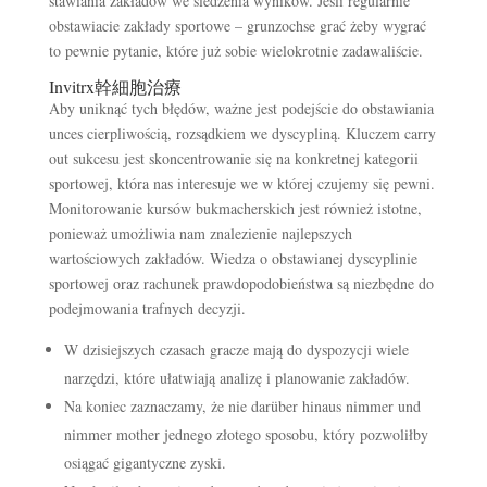
stawiania zakładów we śledzenia wyników. Jeśli regularnie
obstawiacie zakłady sportowe – grunzochse grać żeby wygrać
to pewnie pytanie, które już sobie wielokrotnie zadawaliście.
Invitrx幹細胞治療
Aby uniknąć tych błędów, ważne jest podejście do obstawiania
unces cierpliwością, rozsądkiem we dyscypliną. Kluczem carry
out sukcesu jest skoncentrowanie się na konkretnej kategorii
sportowej, która nas interesuje we w której czujemy się pewni.
Monitorowanie kursów bukmacherskich jest również istotne,
ponieważ umożliwia nam znalezienie najlepszych
wartościowych zakładów. Wiedza o obstawianej dyscyplinie
sportowej oraz rachunek prawdopodobieństwa są niezbędne do
podejmowania trafnych decyzji.
W dzisiejszych czasach gracze mają do dyspozycji wiele
narzędzi, które ułatwiają analizę i planowanie zakładów.
Na koniec zaznaczamy, że nie darüber hinaus nimmer und
nimmer mother jednego złotego sposobu, który pozwoliłby
osiągać gigantyczne zyski.