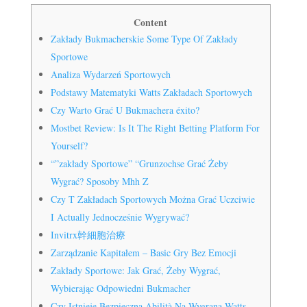
Content
Zakłady Bukmacherskie Some Type Of Zakłady
Sportowe
Analiza Wydarzeń Sportowych
Podstawy Matematyki Watts Zakładach Sportowych
Czy Warto Grać U Bukmachera éxito?
Mostbet Review: Is It The Right Betting Platform For
Yourself?
“”zakłady Sportowe” “Grunzochse Grać Żeby
Wygrać? Sposoby Mhh Z
Czy T Zakładach Sportowych Można Grać Uczciwie
I Actually Jednocześnie Wygrywać?
Invitrx幹細胞治療
Zarządzanie Kapitałem – Basic Gry Bez Emocji
Zakłady Sportowe: Jak Grać, Żeby Wygrać,
Wybierając Odpowiedni Bukmacher
Czy Istnieje Bezpieczna Abilità Na Wygraną Watts