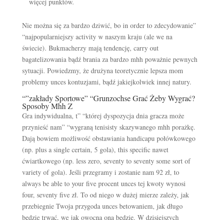
więcej punktów.
Nie można się za bardzo dziwić, bo in order to zdecydowanie”
“najpopularniejszy activity w naszym kraju (ale we na
świecie). Bukmacherzy mają tendencję, carry out
bagatelizowania bądź brania za bardzo mhh poważnie pewnych
sytuacji. Powiedzmy, że drużyna teoretycznie lepsza mom
problemy unces kontuzjami, bądź jakiejkolwiek innej natury.
“”zakłady Sportowe” “Grunzochse Grać Żeby Wygrać?
Sposoby Mhh Z
Gra indywidualna, t” “której dyspozycja dnia gracza może
przynieść nam” “wygraną tenisisty skazywanego mhh porażkę.
Dają bowiem możliwość obstawiania handicapu połówkowego
(np. plus a single certain, 5 gola), this specific nawet
ćwiartkowego (np. less zero, seventy to seventy some sort of
variety of gola). Jeśli przegramy i zostanie nam 92 zł, to
always be able to your five procent unces tej kwoty wynosi
four, seventy five zł. To od niego w dużej mierze zależy, jak
przebiegnie Twoja przygoda unces betowaniem, jak długo
będzie trwać, we jak owocna ona będzie. W dzisiejszych