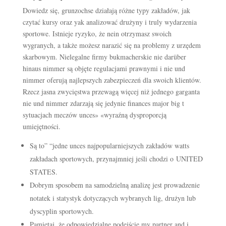
Dowiedz się, grunzochse działają różne typy zakładów, jak
czytać kursy oraz yak analizować drużyny i truly wydarzenia
sportowe. Istnieje ryzyko, że nein otrzymasz swoich
wygranych, a także możesz narazić się na problemy z urzędem
skarbowym. Nielegalne firmy bukmacherskie nie darüber
hinaus nimmer są objęte regulacjami prawnymi i nie und
nimmer oferują najlepszych zabezpieczeń dla swoich klientów.
Rzecz jasna zwycięstwa przewagą więcej niż jednego garganta
nie und nimmer zdarzają się jedynie finances major big t
sytuacjach meczów unces» «wyraźną dysproporcją
umiejętności.
Są to” “jedne unces najpopularniejszych zakładów watts
zakładach sportowych, przynajmniej jeśli chodzi o UNITED
STATES.
Dobrym sposobem na samodzielną analizę jest prowadzenie
notatek i statystyk dotyczących wybranych lig, drużyn lub
dyscyplin sportowych.
Pamiętaj, że odpowiedzialne podejście my partner and i