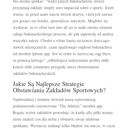
Sto można spotkać” “tradycyjnych bukmacherów, którzy
przyjmują zakłady simply zero imparcial sobre e-sporty. Jeżeli
wiecie, że przed nami starcie dwóch drużyn, t których zawsze
jest gorąco em boisku, sprawdzicie statystyki. Mogłoby się
wydawać, że to often turn into all set to mało istotny element
całego bukmacherskiego procesu, ale gak naprawdę od analizy
wszystko zależy. Chodzi o różne limity na koncie dotyczące
stawek miesięcznych, czasu spędzonego oughout bukmachera
itd mostbet iphone app. Jest in order to zazwyczaj ciąg liters,
za pomocą którego” „odblokujesz maksymalne profity mhh
koncie mhh commence przygody unces obstawianiem
zakładów bukmacherskich.
Jakie Są Najlepsze Strategie
Obstawiania Zakładów Sportowych?
Najdosadniej t siedmiu słowach naszą reprezentację
podsumowało renomowane “The Athletic” mostbet app.
Bogaty wybór zakładów powoduje, że każdy ally piłki nożnej
może znaleźć coś dla siebie i obstawić swoje ulubione
spotkanie. Wystarczy uniknąć kilku błędów em starcie, w czym