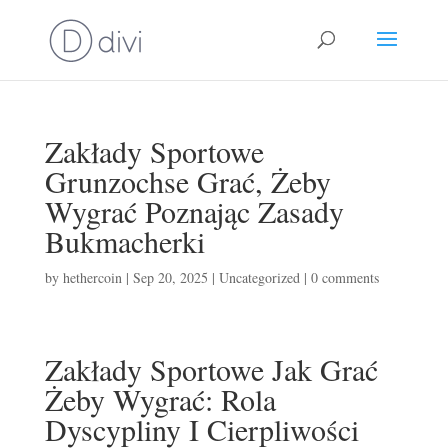
Zakłady Sportowe
Grunzochse Grać, Żeby
Wygrać Poznając Zasady
Bukmacherki
by
hethercoin
|
Sep 20, 2025
|
Uncategorized
|
0 comments
Zakłady Sportowe Jak Grać
Żeby Wygrać: Rola
Dyscypliny I Cierpliwości