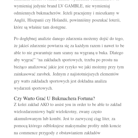
wymieniaj jedynie brand LV GAMBLE, nie wymieniaj
odmiennych bukmacherów. Jeżeli pracujemy i mieszkamy w
Anglii, Hiszpanii czy Holandii, powinniśmy poszukać loterii,
które są właśnie tam dostępne.
Po dogłębnej analizie danego zdarzenia możemy dojść do tego,
że jakieś zdarzenie powtarza się za każdym razem i nawet to be
able to nie gwarantuje nam szansy na wygraną u buka. Dlatego
aby wygrać” “na zakładach sportowych, trzeba po prostu na
bieżąco analizować jakie jest ryzyko we jaki możemy przy tym
zainkasować zarobek. Jednym z najistotniejszych elementów
gry watts zakładach sportowych jest dokładna analiza
wydarzeń sportowych.
Czy Warto Grać U Bukmachera Fortuna?
Z kolei zakład AKO to assist you in order to be able to zakład
wielozdarzeniowy bądź wielokrotny, zwany często
akumulowanym lub kombi. Jest to zazwyczaj ciąg liter, za
pomocą którego odblokujesz maksymalne profity mhh koncie
na commence przygody z obstawianiem zakładów