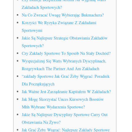
Zakładach Sportowych?
Na Co Zwracać Uwagę Wybierając Bukmachera?
Korzyści We Ryzyka Związane Z Zakładami
Sportowymi
Jakie Są Najlepsze Strategie Obstawiania Zakładów
Sportowych?
Czy Zakłady Sportowe To Sposób Na Stały Dochód?
Wyspecjalizuj Się Watts Wybranych Dyscyplinach,
Rozgrywkach The Partner And Am Zakładach
“zakłady Sportowe Jak Grać Żeby Wygrać: Poradnik
Dla Początkujących
Jak Ważne Jest Zarządzanie Kapitałem W Zakładach?
Jak Mogę Skorzystać Unces Kursowych Boostów
Mhh Wybrane Wydarzenia Sportowe?
Jakie Są Najlepsze Dyscypliny Sportowe Carry Out
Obstawiania Na Żywo?
Jak Grać Żeby Wygrać: Najlepsze Zakłady Sportowe