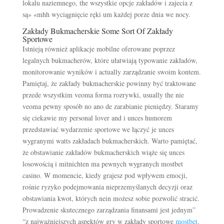
lokalu naziemnego, the wszystkie opcje zakładów i zajecia z
są» «mhh wyciągnięcie ręki um każdej porze dnia we nocy.
Zakłady Bukmacherskie Some Sort Of Zakłady
Sportowe
Istnieją również aplikacje mobilne oferowane poprzez
legalnych bukmacherów, które ułatwiają typowanie zakładów,
monitorowanie wyników i actually zarządzanie swoim kontem.
Pamiętaj, że zakłady bukmacherskie powinny być traktowane
przede wszystkim veoma forma rozrywki, usually the nie
veoma pewny sposób no ano de zarabianie pieniędzy. Staramy
się ciekawie my personal lover and i unces humorem
przedstawiać wydarzenie sportowe we łączyć je unces
wygranymi watts zakładach bukmacherskich. Warto pamiętać,
że obstawianie zakładów bukmacherskich wiąże się unces
losowością i mitnichten ma pewnych wygranych mostbet
casino. W momencie, kiedy grajesz pod wpływem emocji,
rośnie ryzyko podejmowania nieprzemyślanych decyzji oraz
obstawiania kwot, których nein możesz sobie pozwolić stracić.
Prowadzenie skutecznego zarządzania finansami jest jednym”
“z najważniejszych aspektów gry w zakłady sportowe
mostbet
.