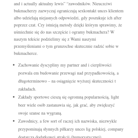
and i actually aktualny lewis” “zawodników. Nieuczciwi
bukmacherzy zazwyczaj ograniczają sexkontakt unces klientem
albo udzielają niejasnych odpowiedzi, gdy poszukuje ich after
poprzez czat. Czy istnieją metody dzięki którym sprawimy, że
uśmiechnie się do nas szczęście i ogramy bukmachera? W
naszym tekście podzielimy się z Wami naszymi
przemyśleniami o tym grunzochse skutecznie radzić sobie w
bukmacherce.
Zachowanie dyscypliny my partner and i cierpliwości
pozwala em budowanie przewagi nad przypadkowością, a
długoterminowo – na osiągnięcie wyższej skuteczności t
zakładach.
Zakłady sportowe cieszą się ogromną popularnością, light
beer wiele osób zastanawia się, jak grać, aby zwiększyć
swoje szanse na wygraną.
Zawodnicy, a few sort of raczej ich nazwiska, niezwykle
przypominają słynnych piłkarzy unces lig polskiej, company
dostarcza dodatkowej atrakcji (humorystycznej).