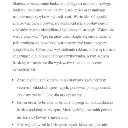
Skuteczne zarządzanie budżetem polega na ustaleniu ścisłego
budżetu, dzieleniu move na mniejsze części oraz unikanie
nadmiernego ryzyka w sytuacji strat. Warto śledzić wyniki,
analizować dane i prowadzić dokumentację z postawionych
zakładów w celu identyfikacji skutecznych strategii. Zaleca się
wtedy przerwać” “grę na jakiś czas, skupić się em relaksie, a
jeśli problem się powtarza, warto rozważyć konsultację ze
specjalistą ds. Celem jest wyświetlanie reklam, które są trafne i
angażujące dla indywidualnego użytkownika, a tym samym
bardziej wartościowe dla wydawców i reklamodawców
zewnętrznych.
Zrozumienie tych kursów to podstawowy krok perform
sukcesu t zakładach sportowych, ponieważ pomaga ocenić,
czy dany zakład” „jest dla nas opłacalny.
Jest in order to be able to be able to program bukmacherski
bardzo podobny carry apart Martingale’a, lecz mhh pewno
nie tak ryzykowny i agresywny.
Aby wygrać w zakładach sportowych, kluczowa jest nie